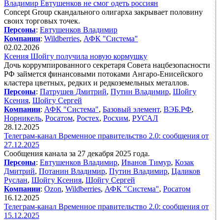
Владимир Евтушенков не смог одеть россиян
Concept Group скандального олигарха закрывает половину
своих торговых точек.
Персоны
:
Евтушенков Владимир
Компании
:
Wildberries
,
АФК "Система"
02.02.2026
Ксения Шойгу получила новую кормушку
Дочь коррумпированного секретаря Совета нацбезопасности
РФ займется финансовыми потоками Ангаро-Енисейского
кластера цветных, редких и редкоземельных металлов.
Персоны
:
Патрушев Дмитрий
,
Путин Владимир
,
Шойгу
Ксения
,
Шойгу Сергей
Компании
:
АФК "Система"
,
Базовый элемент
,
ВЭБ.РФ
,
Норникель
,
Росатом
,
Ростех
,
Росхим
,
РУСАЛ
28.12.2025
Телеграм-канал Временное правительство 2.0: сообщения от
27.12.2025
Сообщения канала за 27 декабря 2025 года.
Персоны
:
Евтушенков Владимир
,
Иванов Тимур
,
Козак
Дмитрий
,
Потанин Владимир
,
Путин Владимир
,
Цаликов
Руслан
,
Шойгу Ксения
,
Шойгу Сергей
Компании
:
Ozon
,
Wildberries
,
АФК "Система"
,
Росатом
16.12.2025
Телеграм-канал Временное правительство 2.0: сообщения от
15.12.2025