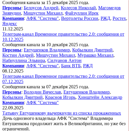
Сообщения канала за 15 декабря 2025 года.
Персоны
:
Белоусов Андрей
,
Колесов Николай
,
Магомедов
Зиявудин
,
Мишустин Михаил
,
Файзуллин Ирек
Компании
:
АФК "Система"
,
Вертолеты России
,
РЖД
,
Ростех
,
Яндекс
11.12.2025
Телеграм-канал Временное правительство 2.0: сообщения от
10.12.2025
Сообщения канала за 10 декабря 2025 года.
Персоны
:
Евтушенков Владимир
,
Кобылкин Дмитрий
,
Костин Андрей
,
Мишустин Михаил
,
Мурашко Михаил
,
Набиуллина Эльвира
,
Силуанов Антон
Компании
:
АФК "Система"
,
Банк ВТБ
,
РЖД
08.12.2025
Телеграм-канал Временное правительство 2.0: сообщения от
07.12.2025
Сообщения канала за 07 декабря 2025 года.
Персоны
:
Володин Вячеслав
,
Евтушенков Владимир
,
Кобылкин Дмитрий
,
Краснов Игорь
,
Хинштейн Александр
Компании
:
АФК "Система"
22.09.2025
Татьяну Евтушенкову вычеркнули из списка прокаженных
Дочь одиозного владельца АФК "Система" Владимира
Евтушенкова продолжит жить в Великобритании, но уже без
ограничений.