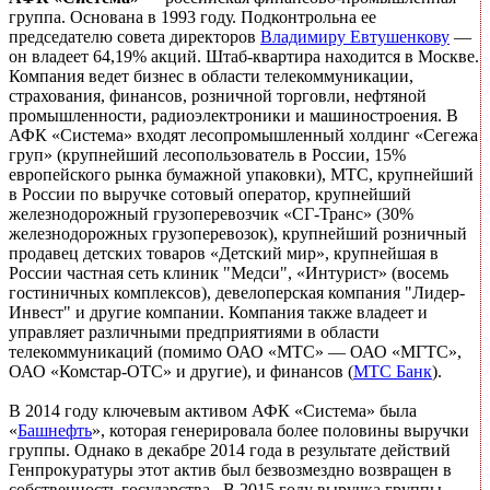
группа. Основана в 1993 году. Подконтрольна ее
председателю совета директоров
Владимиру Евтушенкову
—
он владеет 64,19% акций. Штаб-квартира находится в Москве.
Компания ведет бизнес в области телекоммуникации,
страхования, финансов, розничной торговли, нефтяной
промышленности, радиоэлектроники и машиностроения. В
АФК «Система» входят лесопромышленный холдинг «Сегежа
груп» (крупнейший лесопользователь в России, 15%
европейского рынка бумажной упаковки), МТС, крупнейший
в России по выручке сотовый оператор, крупнейший
железнодорожный грузоперевозчик «СГ-Транс» (30%
железнодорожных грузоперевозок), крупнейший розничный
продавец детских товаров «Детский мир», крупнейшая в
России частная сеть клиник "Медси", «Интурист» (восемь
гостиничных комплексов), девелоперская компания "Лидер-
Инвест" и другие компании. Компания также владеет и
управляет различными предприятиями в области
телекоммуникаций (помимо ОАО «МТС» — ОАО «МГТС»,
ОАО «Комстар-ОТС» и другие), и финансов (
МТС Банк
).
В 2014 году ключевым активом АФК «Система» была
«
Башнефть
», которая генерировала более половины выручки
группы. Однако в декабре 2014 года в результате действий
Генпрокуратуры этот актив был безвозмездно возвращен в
собственность государства. В 2015 году выручка группы