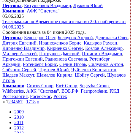
государственной поддержке.
Персоны
:
Евтушенков Владимир
,
Лужков Юрий
Компании
:
АФК "Система"
05.06.2025
Телеграм-канал Временное правительство 2.0: сообщения от
04.06.2025
Сообщения канала за 04 июня 2025 года.
Персоны
:
Белозеров Олег
,
Белоусов Андрей
,
Дерипаска Олег
,
Дитрих Евгений
,
Иванюженков Борис
,
Кадыров Рамзан
,
Кириенко Владимир
,
Кириенко Сергей
,
Козлов Александр
,
Миллер Алексей
,
Патрушев Дмитрий
,
Потанин Владимир
,
Пригожин Евгений
,
Радионова Светлана
,
Ротенберг
Аркадий
,
Ротенберг Борис
,
Сечин Игорь
,
Силуанов Антон
,
Собянин Сергей
,
Трутнев Юрий
,
Чуйченко Константин
,
Шадаев Максут
,
Шамалов Кирилл
,
Шойгу Сергей
,
Шувалов
Игорь
Компании
:
Crocus Group
,
En+ Group
,
Segezha Group
,
Wildberries
,
АФК "Система"
,
ВЭБ.РФ
,
Газпромбанк
,
РЖД
,
Росгеология
,
Роскосмос
,
Ростех
«
1
2
3
4
5
6
7
...
17
18
»
2009
2010
2011
2012