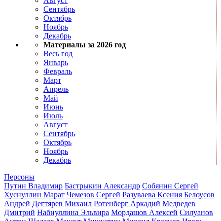
Август
Сентябрь
Октябрь
Ноябрь
Декабрь
Материалы за 2026 год
Весь год
Январь
Февраль
Март
Апрель
Май
Июнь
Июль
Август
Сентябрь
Октябрь
Ноябрь
Декабрь
Персоны
Путин Владимир
Бастрыкин Александр
Собянин Сергей
Хуснуллин Марат
Чемезов Сергей
Разуваева Ксения
Белоусов
Андрей
Дегтярев Михаил
Ротенберг Аркадий
Медведев
Дмитрий
Набиуллина Эльвира
Мордашов Алексей
Силуанов