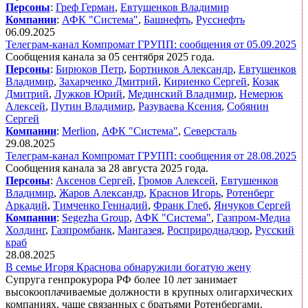
Персоны
:
Греф Герман
,
Евтушенков Владимир
Компании
:
АФК "Система"
,
Башнефть
,
Русснефть
06.09.2025
Телеграм-канал Компромат ГРУПП: сообщения от 05.09.2025
Сообщения канала за 05 сентября 2025 года.
Персоны
:
Бирюков Петр
,
Бортников Александр
,
Евтушенков
Владимир
,
Захарченко Дмитрий
,
Кириенко Сергей
,
Козак
Дмитрий
,
Лужков Юрий
,
Мединский Владимир
,
Немерюк
Алексей
,
Путин Владимир
,
Разуваева Ксения
,
Собянин
Сергей
Компании
:
Merlion
,
АФК "Система"
,
Северсталь
29.08.2025
Телеграм-канал Компромат ГРУПП: сообщения от 28.08.2025
Сообщения канала за 28 августа 2025 года.
Персоны
:
Аксенов Сергей
,
Громов Алексей
,
Евтушенков
Владимир
,
Жаров Александр
,
Краснов Игорь
,
Ротенберг
Аркадий
,
Тимченко Геннадий
,
Франк Глеб
,
Янчуков Сергей
Компании
:
Segezha Group
,
АФК "Система"
,
Газпром-Медиа
Холдинг
,
Газпромбанк
,
Мангазея
,
Росприроднадзор
,
Русский
краб
28.08.2025
В семье Игоря Краснова обнаружили богатую жену
Супруга генпрокурора РФ более 10 лет занимает
высокооплачиваемые должности в крупных олигархических
компаниях, чаще связанных с братьями Ротенбергами.