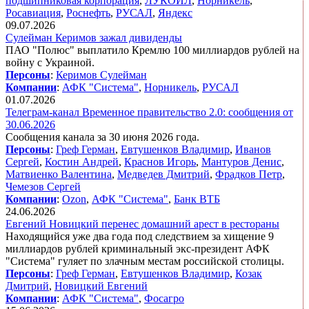
подшипниковая корпорация
,
ЛУКОЙЛ
,
Норникель
,
Росавиация
,
Роснефть
,
РУСАЛ
,
Яндекс
09.07.2026
Сулейман Керимов зажал дивиденды
ПАО "Полюс" выплатило Кремлю 100 миллиардов рублей на
войну с Украиной.
Персоны
:
Керимов Сулейман
Компании
:
АФК "Система"
,
Норникель
,
РУСАЛ
01.07.2026
Телеграм-канал Временное правительство 2.0: сообщения от
30.06.2026
Сообщения канала за 30 июня 2026 года.
Персоны
:
Греф Герман
,
Евтушенков Владимир
,
Иванов
Сергей
,
Костин Андрей
,
Краснов Игорь
,
Мантуров Денис
,
Матвиенко Валентина
,
Медведев Дмитрий
,
Фрадков Петр
,
Чемезов Сергей
Компании
:
Ozon
,
АФК "Система"
,
Банк ВТБ
24.06.2026
Евгений Новицкий перенес домашний арест в рестораны
Находящийся уже два года под следствием за хищение 9
миллиардов рублей криминальный экс-президент АФК
"Система" гуляет по злачным местам российской столицы.
Персоны
:
Греф Герман
,
Евтушенков Владимир
,
Козак
Дмитрий
,
Новицкий Евгений
Компании
:
АФК "Система"
,
Фосагро