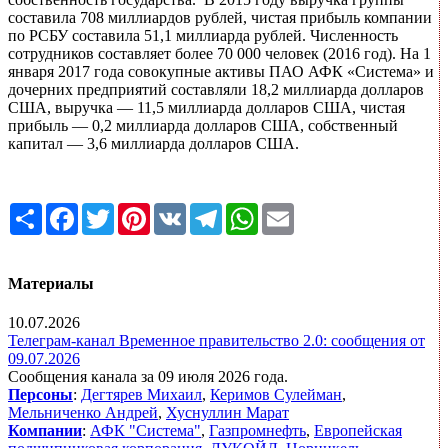
составила 708 миллиардов рублей, чистая прибыль компании
по РСБУ составила 51,1 миллиарда рублей. Численность
сотрудников составляет более 70 000 человек (2016 год). На 1
января 2017 года совокупные активы ПАО АФК «Система» и
дочерних предприятий составляли 18,2 миллиарда долларов
США, выручка — 11,5 миллиарда долларов США, чистая
прибыль — 0,2 миллиарда долларов США, собственный
капитал — 3,6 миллиарда долларов США.
Share
Facebook
Twitter
Pinterest
VK
Telegram
WhatsApp
Email
Материалы
10.07.2026
Телеграм-канал Временное правительство 2.0: сообщения от
09.07.2026
Сообщения канала за 09 июля 2026 года.
Персоны
:
Дегтярев Михаил
,
Керимов Сулейман
,
Мельниченко Андрей
,
Хуснуллин Марат
Компании
:
АФК "Система"
,
Газпромнефть
,
Европейская