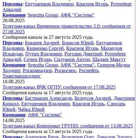
Персоны
:
Евтушенков Владимир
,
Краснов Игорь
,
Ротенберг
Аркадий
Компании
:
Segezha Group
,
АФК "Система"
28.08.2025
Телеграм-канал Временное правительство 2.0: сообщения от
27.08.2025
Сообщения канала за 27 августа 2025 года.
Персоны
:
Бокарев Андрей
,
Борисов Юрий
,
Евтушенков
Владимир
,
Кириенко Сергей
,
Краснов Игорь
,
Махмудов
Искандар
,
Путин Владимир
,
Рогозин Дмитрий
,
Ротенберг
Аркадий
,
Сечин Игорь
,
Силуанов Антон
,
Шадаев Максут
Компании
:
Segezha Group
,
АФК "Система"
,
Газпром-Медиа
Холдинг
,
Роскомнадзор
,
Роскосмос
,
Роснефть
,
Трансмашхолдинг
18.08.2025
Телеграм-канал ВЧК ОГПУ: сообщения от 17.08.2025
Сообщения канала за 17 августа 2025 года.
Персоны
:
Бастрыкин Александр
,
Белоусов Андрей
,
Дмитриев
Кирилл
,
Евтушенков Владимир
,
Краснов Игорь
,
Слюсарь
Юрий
,
Чайка Юрий
Компании
:
АФК "Система"
14.08.2025
Телеграм-канал Компромат ГРУПП: сообщения от 13.08.2025
Сообщения канала за 13 августа 2025 года.
Персоны
:
Арашуков Рауль
,
Белозеров Олег
,
Давыдов Эдуард
,