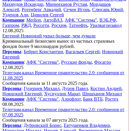
Махмудов Искандар
,
Минниханов Рустам
,
Мордашов
Алексей
,
Ротенберг Аркадий
,
Сечин Игорь
,
Слюсарь Юрий
,
Узденов Али
,
Цивилев Сергей
Компании
:
Merlion
,
АвтоВАЗ
,
АФК "Система"
,
ВЭБ.РФ
,
Газпром
,
РЖД
,
Россети
,
Росхим
,
Татнефть
,
Уралвагонзавод
12.08.2025
Евгений Новицкий украл больше, чем думали
Криминальный бизнесмен вынес из частных страховых
фондов более 9 миллиардов рублей.
Персоны
:
Бейрит Константин
,
Васильев Сергей
,
Новицкий
Евгений
Компании
:
АФК "Система"
,
Русские фонды
,
Фосагро
12.08.2025
Телеграм-канал Временное правительство 2.0: сообщения от
11.08.2025
Сообщения канала за 11 августа 2025 года.
Персоны
:
Гуцериев Михаил
,
Дуров Павел
,
Костин Андрей
,
Новицкий Евгений
,
Хуснуллин Марат
,
Шишханов Михаил
Компании
:
АФК "Система"
,
Аэрофлот
,
Банк ВТБ
,
Ростех
08.08.2025
Телеграм-канал Временное правительство 2.0: сообщения от
07.08.2025
Сообщения канала за 07 августа 2025 года.
Персоны
:
Дубровский Борис
,
Евтушенков Владимир
,
Мишустин Михаил
,
Нечаев Алексей
,
Решетников Максим
,