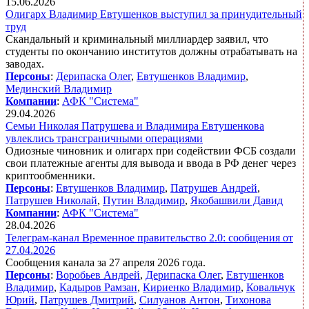
15.06.2026
Олигарх Владимир Евтушенков выступил за принудительный
труд
Скандальный и криминальный миллиардер заявил, что
студенты по окончанию институтов должны отрабатывать на
заводах.
Персоны
:
Дерипаска Олег
,
Евтушенков Владимир
,
Мединский Владимир
Компании
:
АФК "Система"
29.04.2026
Семьи Николая Патрушева и Владимира Евтушенкова
увлеклись трансграничными операциями
Одиозные чиновник и олигарх при содействии ФСБ создали
свои платежные агенты для вывода и ввода в РФ денег через
криптообменники.
Персоны
:
Евтушенков Владимир
,
Патрушев Андрей
,
Патрушев Николай
,
Путин Владимир
,
Якобашвили Давид
Компании
:
АФК "Система"
28.04.2026
Телеграм-канал Временное правительство 2.0: сообщения от
27.04.2026
Сообщения канала за 27 апреля 2026 года.
Персоны
:
Воробьев Андрей
,
Дерипаска Олег
,
Евтушенков
Владимир
,
Кадыров Рамзан
,
Кириенко Владимир
,
Ковальчук
Юрий
,
Патрушев Дмитрий
,
Силуанов Антон
,
Тихонова