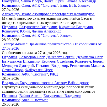
Екатерина
,
Чайка Игорь
,
Чайка Юрий
,
Чачава Александр
Компании
:
Ozon
,
АФК "Система"
,
Банк ВТБ
,
Яндекс
27.04.2026
Александр Чачава озонировал престарелых Ковальчуков
Мутный инвестор скупает акции маркетплейса Ozon в
интересах криминальных путинских олигархов.
Персоны
:
Евтушенков Владимир
,
Кириенко Владимир
,
Ковальчук Юрий
,
Чачава Александр
Компании
:
Ozon
,
АФК "Система"
,
Яндекс
28.03.2026
Телеграм-канал Временное правительство 2.0: сообщения от
27.03.2026
Сообщения канала за 27 марта 2026 года.
Персоны
:
Белозеров Олег
,
Данкверт Сергей
,
Дерипаска Олег
,
Евтушенков Владимир
,
Керимов Сулейман
,
Ковальчук Борис
,
Медведев Дмитрий
,
Потанин Владимир
,
Решетников Максим
,
Сечин Игорь
,
Файзуллин Ирек
Компании
:
АФК "Система"
,
РЖД
28.03.2026
Владимир Евтушенков отослал Антону Вайно донос
Структуры скандального миллиардера попросили главу
администрации президента отдать им завод конкурентов.
Персоны
:
Вайно Антон
,
Евтушенков Владимир
Компании
:
АФК "Система"
26.03.2026