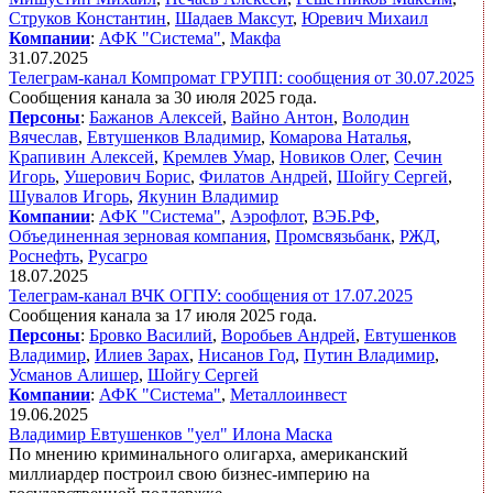
Струков Константин
,
Шадаев Максут
,
Юревич Михаил
Компании
:
АФК "Система"
,
Макфа
31.07.2025
Телеграм-канал Компромат ГРУПП: сообщения от 30.07.2025
Сообщения канала за 30 июля 2025 года.
Персоны
:
Бажанов Алексей
,
Вайно Антон
,
Володин
Вячеслав
,
Евтушенков Владимир
,
Комарова Наталья
,
Крапивин Алексей
,
Кремлев Умар
,
Новиков Олег
,
Сечин
Игорь
,
Ушерович Борис
,
Филатов Андрей
,
Шойгу Сергей
,
Шувалов Игорь
,
Якунин Владимир
Компании
:
АФК "Система"
,
Аэрофлот
,
ВЭБ.РФ
,
Объединенная зерновая компания
,
Промсвязьбанк
,
РЖД
,
Роснефть
,
Русагро
18.07.2025
Телеграм-канал ВЧК ОГПУ: сообщения от 17.07.2025
Сообщения канала за 17 июля 2025 года.
Персоны
:
Бровко Василий
,
Воробьев Андрей
,
Евтушенков
Владимир
,
Илиев Зарах
,
Нисанов Год
,
Путин Владимир
,
Усманов Алишер
,
Шойгу Сергей
Компании
:
АФК "Система"
,
Металлоинвест
19.06.2025
Владимир Евтушенков "уел" Илона Маска
По мнению криминального олигарха, американский
миллиардер построил свою бизнес-империю на