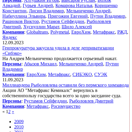
Персоны
:
Алтушкин Игорь
,
Байсаров Руслан
,
Волож
Аркадий
,
Гурьев Андрей
,
Комарова Наталья
,
Корищенко
Константин
,
Лисин Владимир
,
Мельниченко Андрей
,
Набиуллина Эльвира
,
Пригожин Евгений
,
Путин Владимир
,
Рашников Виктор
,
Рустамов Сейфеддин
,
Рыболовлев
Дмитрий
,
Хуснуллин Марат
,
Шило Алексей
Компании
:
Globaltrans
,
Polymetal
,
ЕвроХим
,
Метафракс
,
РЖД
,
Яндекс
12.09.2023
Генпрокуратура закусила удила в деле деприватизации
«Сибэко»
На Андрея Мельниченко продолжается серьезный накат.
Персоны
:
Абызов Михаил
,
Мельниченко Андрей
,
Путин
Владимир
Компании
:
ЕвроХим
,
Метафракс
,
СИБЭКО
,
СУЭК
11.09.2023
Миллиардера Рыболовлева оставили без пермского химзавода
Акции АО "Метафракс Кемикалс" вернулись в
собственнпользу государства всего за одно заседание суда.
Персоны
:
Рустамов Сейфеддин
,
Рыболовлев Дмитрий
Компании
:
Метафракс
,
Росимущество
«
1
2
»
2009
2010