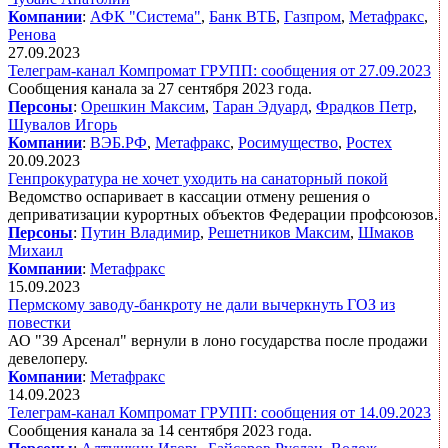
Компании
:
АФК "Система"
,
Банк ВТБ
,
Газпром
,
Метафракс
,
Ренова
27.09.2023
Телеграм-канал Компромат ГРУПП: сообщения от 27.09.2023
Сообщения канала за 27 сентября 2023 года.
Персоны
:
Орешкин Максим
,
Таран Эдуард
,
Фрадков Петр
,
Шувалов Игорь
Компании
:
ВЭБ.РФ
,
Метафракс
,
Росимущество
,
Ростех
20.09.2023
Генпрокуратура не хочет уходить на санаторный покой
Ведомство оспаривает в кассации отмену решения о
деприватизации курортных объектов Федерации профсоюзов.
Персоны
:
Путин Владимир
,
Решетников Максим
,
Шмаков
Михаил
Компании
:
Метафракс
15.09.2023
Пермскому заводу-банкроту не дали вычеркнуть ГОЗ из
повестки
АО "39 Арсенал" вернули в лоно государства после продажи
девелоперу.
Компании
:
Метафракс
14.09.2023
Телеграм-канал Компромат ГРУПП: сообщения от 14.09.2023
Сообщения канала за 14 сентября 2023 года.