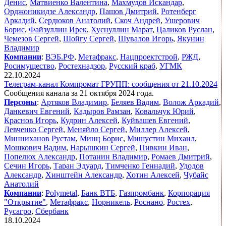
Денис
,
Матвиенко Валентина
,
Махмудов Искандар
,
Орджоникидзе Александр
,
Пашов Дмитрий
,
Ротенберг
Аркадий
,
Сердюков Анатолий
,
Скоч Андрей
,
Ушерович
Борис
,
Файзуллин Ирек
,
Хуснуллин Марат
,
Цаликов Руслан
,
Чемезов Сергей
,
Шойгу Сергей
,
Шувалов Игорь
,
Якунин
Владимир
Компании
:
ВЭБ.РФ
,
Метафракс
,
Нацпроектстрой
,
РЖД
,
Росимущество
,
Ростехнадзор
,
Русский краб
,
УГМК
22.10.2024
Телеграм-канал Компромат ГРУПП: сообщения от 21.10.2024
Сообщения канала за 21 октября 2024 года.
Персоны
:
Артяков Владимир
,
Беляев Вадим
,
Волож Аркадий
,
Данкевич Евгений
,
Кадыров Рамзан
,
Ковальчук Юрий
,
Краснов Игорь
,
Кудрин Алексей
,
Куйвашев Евгений
,
Левченко Сергей
,
Меняйло Сергей
,
Миллер Алексей
,
Минниханов Рустам
,
Минц Борис
,
Мишустин Михаил
,
Мошкович Вадим
,
Нарышкин Сергей
,
Пивкин Иван
,
Попелюх Александр
,
Потанин Владимир
,
Ромаев Дмитрий
,
Сечин Игорь
,
Таран Эдуард
,
Тимченко Геннадий
,
Удодов
Александр
,
Хинштейн Александр
,
Хотин Алексей
,
Чубайс
Анатолий
Компании
:
Polymetal
,
Банк ВТБ
,
Газпромбанк
,
Корпорация
"Открытие"
,
Метафракс
,
Норникель
,
Роснано
,
Ростех
,
Русагро
,
Сбербанк
18.10.2024