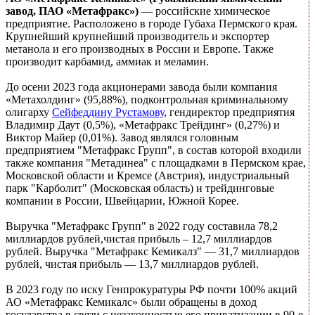
завод, ПАО «Метафракс»)
— российские химическое
предприятие. Расположено в городе Губаха Пермского края.
Крупнейший крупнейший производитель и экспортер
метанола и его производных в России и Европе. Также
производит карбамид, аммиак и меламин.
До осени 2023 года акционерами завода были компания
«Метахолдинг» (95,88%), подконтрольная криминальному
олигарху
Сейфеддину Рустамову
, гендиректор предприятия
Владимир Даут (0,5%), «Метафракс Трейдинг» (0,27%) и
Виктор Майер (0,01%). Завод являлся головным
предприятием "Метафракс Групп", в состав которой входили
также компания "Метадинеа" с площадками в Пермском крае,
Московской области и Кремсе (Австрия), индустриальный
парк "Карболит" (Московская область) и трейдинговые
компании в России, Швейцарии, Южной Корее.
Выручка "Метафракс Групп" в 2022 году составила 78,2
миллиардов рублей,чистая прибыль – 12,7 миллиардов
рублей. Выручка "Метафракс Кемикалз" — 31,7 миллиардов
рублей, чистая прибыль — 13,7 миллиардов рублей.
В 2023 году по иску Генпрокуратуры РФ почти 100% акций
АО «Метафракс Кемикалс» были обращены в доход
государства в связи с незаконностью его приватизации в 90-е