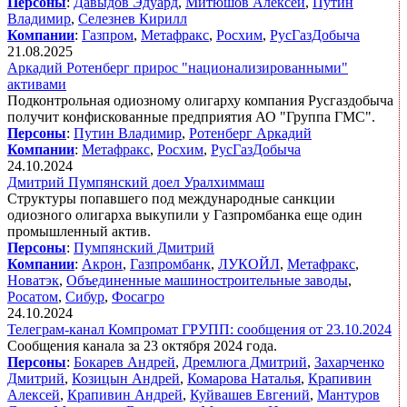
Персоны
:
Давыдов Эдуард
,
Митюшов Алексей
,
Путин
Владимир
,
Селезнев Кирилл
Компании
:
Газпром
,
Метафракс
,
Росхим
,
РусГазДобыча
21.08.2025
Аркадий Ротенберг прирос "национализированными"
активами
Подконтрольная одиозному олигарху компания Русгаздобыча
получит конфискованные предприятия АО "Группа ГМС".
Персоны
:
Путин Владимир
,
Ротенберг Аркадий
Компании
:
Метафракс
,
Росхим
,
РусГазДобыча
24.10.2024
Дмитрий Пумпянский доел Уралхиммаш
Структуры попавшего под международные санкции
одиозного олигарха выкупили у Газпромбанка еще один
промышленный актив.
Персоны
:
Пумпянский Дмитрий
Компании
:
Акрон
,
Газпромбанк
,
ЛУКОЙЛ
,
Метафракс
,
Новатэк
,
Объединенные машиностроительные заводы
,
Росатом
,
Сибур
,
Фосагро
24.10.2024
Телеграм-канал Компромат ГРУПП: сообщения от 23.10.2024
Сообщения канала за 23 октября 2024 года.
Персоны
:
Бокарев Андрей
,
Дремлюга Дмитрий
,
Захарченко
Дмитрий
,
Козицын Андрей
,
Комарова Наталья
,
Крапивин
Алексей
,
Крапивин Андрей
,
Куйвашев Евгений
,
Мантуров