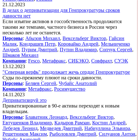
21.12.2023
В делах о деприватизации для Генпрокуратуры сроков
давности нет
Если изъятие активов в госсобственность продолжится
такими же темпами, частного бизнеса в России через
несколько лет не останется.
Персоны
:
Абызов Михаил
,
Вексельберг Виктор
,
Гайсин
Малик
,
Кондрашев Петр
,
Коровайко Андрей
,
Мельниченко
Андрей
,
Пурим Дмитрий
,
Путин Владимир
,
Сопчук Сергей
,
Шмаков Михаил
Компании
:
Fesco
,
Метафракс
,
СИБЭКО
,
Совфрахт
,
СУЭК
13.12.2023
"Северная верфь" продолжает жечь сердце Генпрокуратуре
Суды по-прежнему плюют на сроки давности.
Персоны
:
Беляев Сергей
,
Чубайс Анатолий
Компании
:
Метафракс
,
Росимущество
14.11.2023
Деприватизируй это
Приватизированные в 90-е активы переходят к новым
владельцам.
Персоны
:
Блаватник Леонард
,
Вексельберг Виктор
,
Евтушенков Владимир
,
Кадыров Рамзан
,
Костин Андрей
,
Лебедев Леонид
,
Медведев Дмитрий
,
Набиуллина Эльвира
,
Решетников Максим
,
Рыболовлев Дмитрий
,
Силуанов Антон
,
Чубайс Анатолий