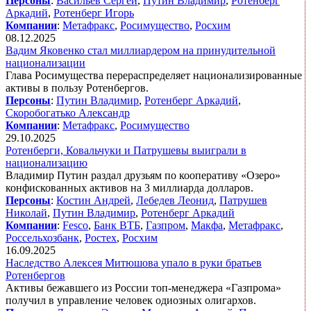
Персоны
:
Васильев Сергей
,
Путин Владимир
,
Ротенберг
Аркадий
,
Ротенберг Игорь
Компании
:
Метафракс
,
Росимущество
,
Росхим
08.12.2025
Вадим Яковенко стал миллиардером на принудительной
национализации
Глава Росимущества перераспределяет национализированные
активы в пользу Ротенбергов.
Персоны
:
Путин Владимир
,
Ротенберг Аркадий
,
Скоробогатько Александр
Компании
:
Метафракс
,
Росимущество
29.10.2025
Ротенберги, Ковальчуки и Патрушевы выиграли в
национализацию
Владимир Путин раздал друзьям по кооперативу «Озеро»
конфискованных активов на 3 миллиарда долларов.
Персоны
:
Костин Андрей
,
Лебедев Леонид
,
Патрушев
Николай
,
Путин Владимир
,
Ротенберг Аркадий
Компании
:
Fesco
,
Банк ВТБ
,
Газпром
,
Макфа
,
Метафракс
,
Россельхозбанк
,
Ростех
,
Росхим
16.09.2025
Наследство Алексея Митюшова упало в руки братьев
Ротенбергов
Активы бежавшего из России топ-менеджера «Газпрома»
получил в управление человек одиозных олигархов.