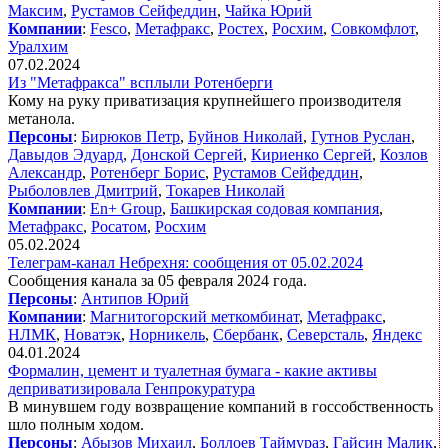
Максим
,
Рустамов Сейфеддин
,
Чайка Юрий
Компании
:
Fesco
,
Метафракс
,
Ростех
,
Росхим
,
Совкомфлот
,
Уралхим
07.02.2024
Из "Метафракса" всплыли Ротенберги
Кому на руку приватизация крупнейшего производителя
метанола.
Персоны
:
Бирюков Петр
,
Буйнов Николай
,
Гутнов Руслан
,
Давыдов Эдуард
,
Донской Сергей
,
Кириенко Сергей
,
Козлов
Александр
,
Ротенберг Борис
,
Рустамов Сейфеддин
,
Рыболовлев Дмитрий
,
Токарев Николай
Компании
:
En+ Group
,
Башкирская содовая компания
,
Метафракс
,
Росатом
,
Росхим
05.02.2024
Телеграм-канал Небрехня: сообщения от 05.02.2024
Сообщения канала за 05 февраля 2024 года.
Персоны
:
Антипов Юрий
Компании
:
Магнитогорский меткомбинат
,
Метафракс
,
НЛМК
,
Новатэк
,
Норникель
,
Сбербанк
,
Северсталь
,
Яндекс
04.01.2024
Формалин, цемент и туалетная бумага - какие активы
деприватизировала Генпрокуратура
В минувшем году возвращение компаний в госсобственность
шло полным ходом.
Персоны
:
Абызов Михаил
,
Боллоев Таймураз
,
Гайсин Малик
,