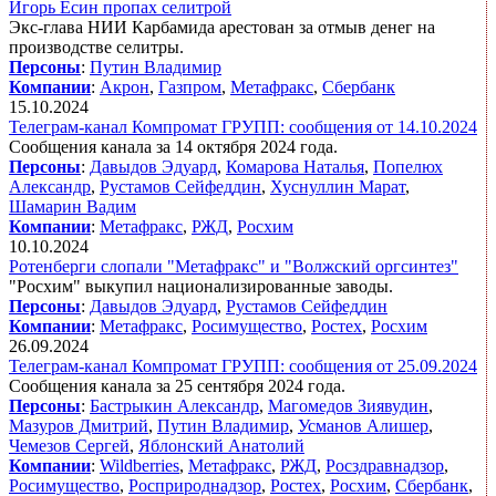
Игорь Есин пропах селитрой
Экс-глава НИИ Карбамида арестован за отмыв денег на
производстве селитры.
Персоны
:
Путин Владимир
Компании
:
Акрон
,
Газпром
,
Метафракс
,
Сбербанк
15.10.2024
Телеграм-канал Компромат ГРУПП: сообщения от 14.10.2024
Сообщения канала за 14 октября 2024 года.
Персоны
:
Давыдов Эдуард
,
Комарова Наталья
,
Попелюх
Александр
,
Рустамов Сейфеддин
,
Хуснуллин Марат
,
Шамарин Вадим
Компании
:
Метафракс
,
РЖД
,
Росхим
10.10.2024
Ротенберги слопали "Метафракс" и "Волжский оргсинтез"
"Росхим" выкупил национализированные заводы.
Персоны
:
Давыдов Эдуард
,
Рустамов Сейфеддин
Компании
:
Метафракс
,
Росимущество
,
Ростех
,
Росхим
26.09.2024
Телеграм-канал Компромат ГРУПП: сообщения от 25.09.2024
Сообщения канала за 25 сентября 2024 года.
Персоны
:
Бастрыкин Александр
,
Магомедов Зиявудин
,
Мазуров Дмитрий
,
Путин Владимир
,
Усманов Алишер
,
Чемезов Сергей
,
Яблонский Анатолий
Компании
:
Wildberries
,
Метафракс
,
РЖД
,
Росздравнадзор
,
Росимущество
,
Росприроднадзор
,
Ростех
,
Росхим
,
Сбербанк
,