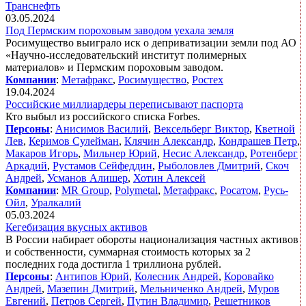
Транснефть
03.05.2024
Под Пермским пороховым заводом уехала земля
Росимущество выиграло иск о деприватизации земли под АО
«Научно-исследовательский институт полимерных
материалов» и Пермским пороховым заводом.
Компании
:
Метафракс
,
Росимущество
,
Ростех
19.04.2024
Российские миллиардеры переписывают паспорта
Кто выбыл из российского списка
Forbes.
Персоны
:
Анисимов Василий
,
Вексельберг Виктор
,
Кветной
Лев
,
Керимов Сулейман
,
Клячин Александр
,
Кондрашев Петр
,
Макаров Игорь
,
Мильнер Юрий
,
Несис Александр
,
Ротенберг
Аркадий
,
Рустамов Сейфеддин
,
Рыболовлев Дмитрий
,
Скоч
Андрей
,
Усманов Алишер
,
Хотин Алексей
Компании
:
MR Group
,
Polymetal
,
Метафракс
,
Росатом
,
Русь-
Ойл
,
Уралкалий
05.03.2024
Кегебизация вкусных активов
В России набирает обороты национализация частных активов
и собственности, суммарная стоимость которых за 2
последних года достигла 1 триллиона рублей.
Персоны
:
Антипов Юрий
,
Колесник Андрей
,
Коровайко
Андрей
,
Мазепин Дмитрий
,
Мельниченко Андрей
,
Муров
Евгений
,
Петров Сергей
,
Путин Владимир
,
Решетников