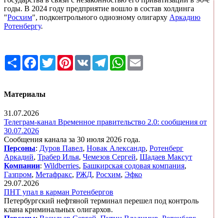
годы. В 2024 году предприятие вошло в состав холдинга
"
Росхим
", подконтрольного одиозному олигарху
Аркадию
Ротенбергу
.
Share
Facebook
Twitter
Pinterest
VK
Telegram
WhatsApp
Email
Материалы
31.07.2026
Телеграм-канал Временное правительство 2.0: сообщения от
30.07.2026
Сообщения канала за 30 июля 2026 года.
Персоны
:
Дуров Павел
,
Новак Александр
,
Ротенберг
Аркадий
,
Трабер Илья
,
Чемезов Сергей
,
Шадаев Максут
Компании
:
Wildberries
,
Башкирская содовая компания
,
Газпром
,
Метафракс
,
РЖД
,
Росхим
,
Эфко
29.07.2026
ПНТ упал в карман Ротенбергов
Петербургский нефтяной терминал перешел под контроль
клана криминальных олигархов.