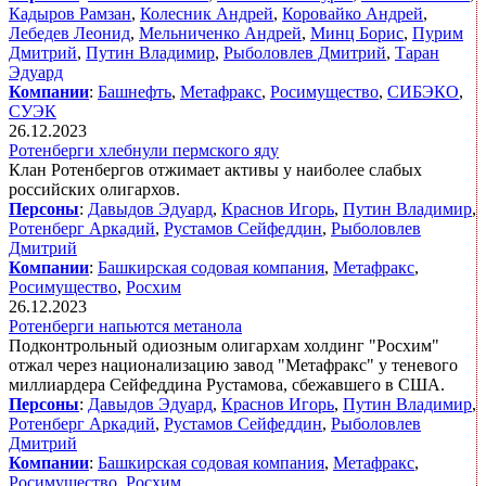
Кадыров Рамзан
,
Колесник Андрей
,
Коровайко Андрей
,
Лебедев Леонид
,
Мельниченко Андрей
,
Минц Борис
,
Пурим
Дмитрий
,
Путин Владимир
,
Рыболовлев Дмитрий
,
Таран
Эдуард
Компании
:
Башнефть
,
Метафракс
,
Росимущество
,
СИБЭКО
,
СУЭК
26.12.2023
Ротенберги хлебнули пермского яду
Клан Ротенбергов отжимает активы у наиболее слабых
российских олигархов.
Персоны
:
Давыдов Эдуард
,
Краснов Игорь
,
Путин Владимир
,
Ротенберг Аркадий
,
Рустамов Сейфеддин
,
Рыболовлев
Дмитрий
Компании
:
Башкирская содовая компания
,
Метафракс
,
Росимущество
,
Росхим
26.12.2023
Ротенберги напьются метанола
Подконтрольный одиозным олигархам холдинг "Росхим"
отжал через национализацию завод "Метафракс" у теневого
миллиардера Сейфеддина Рустамова, сбежавшего в США.
Персоны
:
Давыдов Эдуард
,
Краснов Игорь
,
Путин Владимир
,
Ротенберг Аркадий
,
Рустамов Сейфеддин
,
Рыболовлев
Дмитрий
Компании
:
Башкирская содовая компания
,
Метафракс
,
Росимущество
,
Росхим