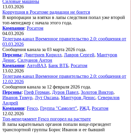
Силовые машины
13.03.2026
Коррупция в Росатоме радиации не боится
В корпорации за взятки в лапы следствия попал уже второй
топ-менеджер с начала этого года.
Компании
:
Росатом
04.03.2026
Телеграм-канал Временное правительство 2.0: сообщения от
03.03.2026
Сообщения канала за 03 марта 2026 года.
Персоны
:
Дмитриев Кирилл
,
Лавров Сергей
,
Мантуров
Денис
,
Силуанов Антон
Компании
:
АвтоВАЗ
,
Банк ВТБ
,
Росатом
13.02.2026
Телеграм-канал Временное правительство 2.0: сообщения от
12.02.2026
Сообщения канала за 12 февраля 2026 года.
Персоны
:
Греф Герман
,
Дуров Павел
,
Золотов Виктор
,
Иванов Тимур
,
Лут Оксана
,
Мантуров Денис
,
Северилов
Андрей
Компании
:
Fesco
,
Группа "Самолет"
,
РЖД
,
Росатом
12.02.2026
Топ-менеджмент Fesco погорел на растрате
В лапы карательных органов попали вице-президент
транспортной группы Борис Иванов и ее бывший