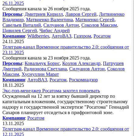
26.11.2025
Сообщения канала за 26 ноября 2025 года.
Персоны
:
Дмитриев Кирилл
,
Лавров Сергей
,
Литвиненко
Владимир
,
Матвиенко Валентина
,
Матвиенко Сергей
,
Савельев Виталий
,
Силуанов Антон
,
Соколов Максим
,
Цивилев Сергей
,
Чибис Андрей
Компании
:
Wildberries
,
АвтоВАЗ
,
Газпром
,
Росатом
24.11.2025
Телеграм-канал Временное правительство 2.0: сообщения от
23.11.2025
Сообщения канала за 23 ноября 2025 года.
Персоны
:
Ковальчук Борис
,
Козлов Александр
,
Патрушев
Дмитрий
,
Радионова Светлана
,
Силуанов Антон
,
Соколов
Максим
,
Хуснуллин Марат
Компании
:
АвтоВАЗ
,
Росатом
,
Роскомнадзор
18.11.2025
Экс-топ-менеджер Росатома захотел повоевать
Осужденный на 12 лет за взятку бывший директор по
капитальным вложениям, государственному строительному
надзору и государственной экспертизе "Росатома" Геннадий
Сахаров планирует отсидеться в прифронтовой зоне.
Компании
:
Росатом
13.11.2025
Телеграм-канал Временное правительство 2.0: сообщения от
12.11.2025