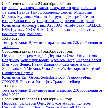
Сообщения канала за 23 октября 2025 года.
Персоны
:
Алекперов Вагит
,
Белоусов Андрей
,
Голикова
Татьяна
,
Иванов Тимур
,
Кириенко Сергей
,
Мишустин
Михаил
,
Мурашко Михаил
,
Патрушев Дмитрий
,
Сечин
Игорь
,
Чайка Игорь
,
Шадаев Максут
,
Штенгелов Денис
Компании
:
Абсолют банк
,
АвтоВАЗ
,
Альфа-Банк
,
КАМАЗ
,
КДВ Групп
,
ЛУКОЙЛ
,
МТС Банк
,
Росавтодор
,
Росатом
,
Роскомнадзор
,
Роснефть
15.10.2025
Телеграм-канал Временное правительство 2.0: сообщения от
14.10.2025
Сообщения канала за 14 октября 2025 года.
Персоны
:
Бокарев Андрей
,
Дерипаска Олег
,
Евтушенков
Владимир
,
Ковальчук Борис
,
Кремлев Умар
,
Лавров Сергей
,
Мантуров Денис
,
Путин Владимир
,
Силуанов Антон
,
Ходорковский Михаил
,
Чепа Алексей
,
Чичваркин Евгений
,
Шишкарев Сергей
Компании
:
En+ Group
,
Segezha Group
,
Газпромнефть
,
ЛУКОЙЛ
,
Росатом
,
Роснефть
,
Трансконтейнер
10.10.2025
Телеграм-канал Временное правительство 2.0: сообщения от
09.10.2025
Сообщения канала за 09 октября 2025 года.
Персоны
:
Белозеров Олег
,
Белоусов Андрей
,
Колесов
Николай
,
Краснов Игорь
,
Лихачев Алексей
,
Мазепин