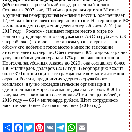
(«Росатом»)
— российский государственный холдинг.
Основан в 2007 году. Штаб-квартира находится в Москве.
Крупнейшая генерирующая компания России, обеспечивает
17,2% выработки электроэнергии в стране. На территории РФ
компания ведет сооружение девяти энергоблоков АЭС (на
2017 год). «Росатом» занимает первое место в мире по
количеству одновременно сооружаемых АЭС за рубежом (29
энергоблоков); второе — по запасам урана и третье — по
объему его добычи; второе место в мире по генерации
атомной электроэнергии. Обеспечивает 36% мирового рынка
услуг по обогащению урана и 17% рынка ядерного топлива.
Портфель зарубежных заказов до 2029 года составляет более
130 миллиардов долларов (2017 год). В корпорацию входит
более 350 организаций: все гражданские компании атомной
отрасли России, предприятия ядерного оружейного
комплекса, научно-исследовательские организации и
единственный в мире атомный ледокольный флот. В 2015
году выручка компании составила 821 миллиард рублей, в
2016 году — 864,4 миллиарда рублей. Штат сотрудников
насчитывает более 256 тысяч человек (2016 год).
Share
Facebook
Twitter
Pinterest
VK
Telegram
WhatsApp
Email