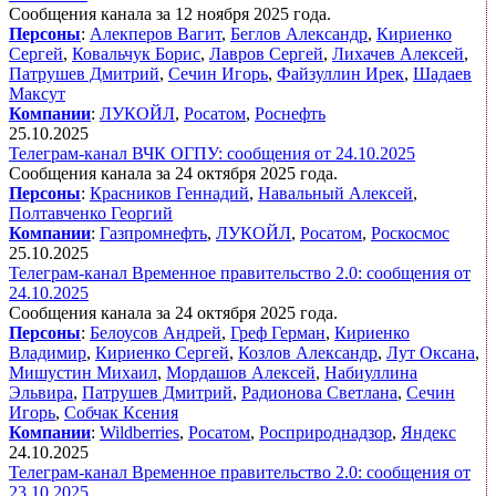
Сообщения канала за 12 ноября 2025 года.
Персоны
:
Алекперов Вагит
,
Беглов Александр
,
Кириенко
Сергей
,
Ковальчук Борис
,
Лавров Сергей
,
Лихачев Алексей
,
Патрушев Дмитрий
,
Сечин Игорь
,
Файзуллин Ирек
,
Шадаев
Максут
Компании
:
ЛУКОЙЛ
,
Росатом
,
Роснефть
25.10.2025
Телеграм-канал ВЧК ОГПУ: сообщения от 24.10.2025
Сообщения канала за 24 октября 2025 года.
Персоны
:
Красников Геннадий
,
Навальный Алексей
,
Полтавченко Георгий
Компании
:
Газпромнефть
,
ЛУКОЙЛ
,
Росатом
,
Роскосмос
25.10.2025
Телеграм-канал Временное правительство 2.0: сообщения от
24.10.2025
Сообщения канала за 24 октября 2025 года.
Персоны
:
Белоусов Андрей
,
Греф Герман
,
Кириенко
Владимир
,
Кириенко Сергей
,
Козлов Александр
,
Лут Оксана
,
Мишустин Михаил
,
Мордашов Алексей
,
Набиуллина
Эльвира
,
Патрушев Дмитрий
,
Радионова Светлана
,
Сечин
Игорь
,
Собчак Ксения
Компании
:
Wildberries
,
Росатом
,
Росприроднадзор
,
Яндекс
24.10.2025
Телеграм-канал Временное правительство 2.0: сообщения от
23.10.2025