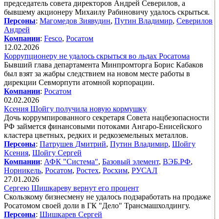
председатель совета директоров Андрей Северилов, а
бывшему акционеру Михаилу Рабиновичу удалось скрыться.
Персоны
:
Магомедов Зиявудин
,
Путин Владимир
,
Северилов
Андрей
Компании
:
Fesco
,
Росатом
12.02.2026
Коррупционеру не удалось скрыться во льдах Росатома
Бывший глава департамента Минпромторга Борис Кабаков
был взят за жабры следствием на новом месте работы в
дирекции Севморпути атомной корпорации.
Компании
:
Росатом
02.02.2026
Ксения Шойгу получила новую кормушку
Дочь коррумпированного секретаря Совета нацбезопасности
РФ займется финансовыми потоками Ангаро-Енисейского
кластера цветных, редких и редкоземельных металлов.
Персоны
:
Патрушев Дмитрий
,
Путин Владимир
,
Шойгу
Ксения
,
Шойгу Сергей
Компании
:
АФК "Система"
,
Базовый элемент
,
ВЭБ.РФ
,
Норникель
,
Росатом
,
Ростех
,
Росхим
,
РУСАЛ
27.01.2026
Сергею Шишкареву вернут его процент
Скользкому бизнесмену не удалось подзаработать на продаже
Росатомом своей доли в ГК "Дело" Трансмашхолдингу.
Персоны
:
Шишкарев Сергей