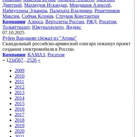
Дмитрий
,
Махмудов Искандар
,
Мордашов Алексей
,
Набиуллина Эльвира
,
Палихата Владимир
,
Решетников
Максим
,
Собчак Ксения
,
Струков Константин
Компании
:
Алроса
,
Вертолеты России
,
РЖД
,
Росатом
,
Тольяттиазот
,
Южуралзолото
,
Яндекс
07.10.2025
Рубен Варданян сбежал из "Атома"
Скандальный российско-армянский олигарх покинул проект
создания электромобиля в России.
Компании
:
КАМАЗ
,
Росатом
«
1
2
3
4
5
6
7
...
25
26
»
2009
2010
2011
2012
2013
2014
2015
2016
2017
2018
2019
2020
2021