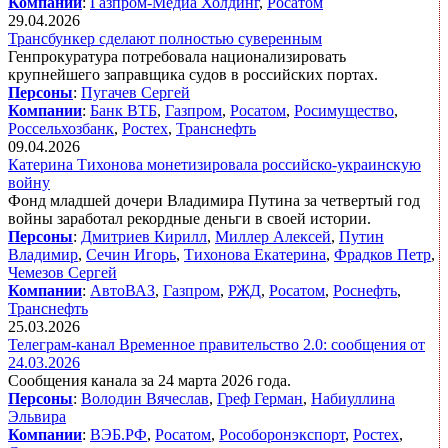
Компании
:
Газпром-Медиа Холдинг
,
Росатом
29.04.2026
Трансбункер сделают полностью суверенным
Генпрокуратура потребовала национализировать
крупнейшего заправщика судов в российских портах.
Персоны
:
Пугачев Сергей
Компании
:
Банк ВТБ
,
Газпром
,
Росатом
,
Росимущество
,
Россельхозбанк
,
Ростех
,
Транснефть
09.04.2026
Катерина Тихонова монетизировала российско-украинскую
войну
Фонд младшей дочери Владимира Путина за четвертый год
войны заработал рекордные деньги в своей истории.
Персоны
:
Дмитриев Кирилл
,
Миллер Алексей
,
Путин
Владимир
,
Сечин Игорь
,
Тихонова Екатерина
,
Фрадков Петр
,
Чемезов Сергей
Компании
:
АвтоВАЗ
,
Газпром
,
РЖД
,
Росатом
,
Роснефть
,
Транснефть
25.03.2026
Телеграм-канал Временное правительство 2.0: сообщения от
24.03.2026
Сообщения канала за 24 марта 2026 года.
Персоны
:
Володин Вячеслав
,
Греф Герман
,
Набиуллина
Эльвира
Компании
:
ВЭБ.РФ
,
Росатом
,
Рособоронэкспорт
,
Ростех
,