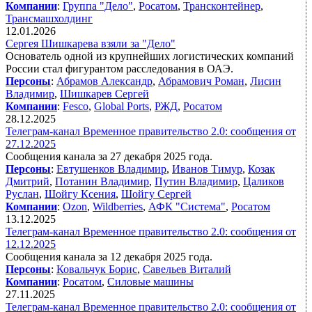
Компании
:
Группа "Дело"
,
Росатом
,
Трансконтейнер
,
Трансмашхолдинг
12.01.2026
Сергея Шишкарева взяли за "Дело"
Основатель одной из крупнейших логистических компаний
России стал фигурантом расследования в ОАЭ.
Персоны
:
Абрамов Александр
,
Абрамович Роман
,
Лисин
Владимир
,
Шишкарев Сергей
Компании
:
Fesco
,
Global Ports
,
РЖД
,
Росатом
28.12.2025
Телеграм-канал Временное правительство 2.0: сообщения от
27.12.2025
Сообщения канала за 27 декабря 2025 года.
Персоны
:
Евтушенков Владимир
,
Иванов Тимур
,
Козак
Дмитрий
,
Потанин Владимир
,
Путин Владимир
,
Цаликов
Руслан
,
Шойгу Ксения
,
Шойгу Сергей
Компании
:
Ozon
,
Wildberries
,
АФК "Система"
,
Росатом
13.12.2025
Телеграм-канал Временное правительство 2.0: сообщения от
12.12.2025
Сообщения канала за 12 декабря 2025 года.
Персоны
:
Ковальчук Борис
,
Савельев Виталий
Компании
:
Росатом
,
Силовые машины
27.11.2025
Телеграм-канал Временное правительство 2.0: сообщения от