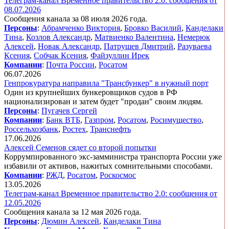
Телеграм-канал Временное правительство 2.0: сообщения от
08.07.2026
Сообщения канала за 08 июля 2026 года.
Персоны
:
Абрамченко Виктория
,
Бровко Василий
,
Канделаки
Тина
,
Козлов Александр
,
Матвиенко Валентина
,
Немерюк
Алексей
,
Новак Александр
,
Патрушев Дмитрий
,
Разуваева
Ксения
,
Собчак Ксения
,
Файзуллин Ирек
Компании
:
Почта России
,
Росатом
06.07.2026
Генпрокуратура направила "Трансбункер" в нужный порт
Один из крупнейших бункеровщиков судов в РФ
национализирован и затем будет "продан" своим людям.
Персоны
:
Пугачев Сергей
Компании
:
Банк ВТБ
,
Газпром
,
Росатом
,
Росимущество
,
Россельхозбанк
,
Ростех
,
Транснефть
17.06.2026
Алексей Семенов сядет со второй попытки
Коррумпированного экс-замминистра транспорта России уже
избавили от активов, нажитых сомнительными способами.
Компании
:
РЖД
,
Росатом
,
Роскосмос
13.05.2026
Телеграм-канал Временное правительство 2.0: сообщения от
12.05.2026
Сообщения канала за 12 мая 2026 года.
Персоны
:
Дюмин Алексей
,
Канделаки Тина