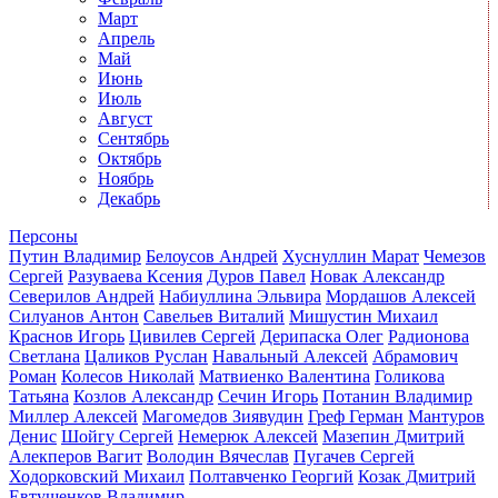
Март
Апрель
Май
Июнь
Июль
Август
Сентябрь
Октябрь
Ноябрь
Декабрь
Персоны
Путин Владимир
Белоусов Андрей
Хуснуллин Марат
Чемезов
Сергей
Разуваева Ксения
Дуров Павел
Новак Александр
Северилов Андрей
Набиуллина Эльвира
Мордашов Алексей
Силуанов Антон
Савельев Виталий
Мишустин Михаил
Краснов Игорь
Цивилев Сергей
Дерипаска Олег
Радионова
Светлана
Цаликов Руслан
Навальный Алексей
Абрамович
Роман
Колесов Николай
Матвиенко Валентина
Голикова
Татьяна
Козлов Александр
Сечин Игорь
Потанин Владимир
Миллер Алексей
Магомедов Зиявудин
Греф Герман
Мантуров
Денис
Шойгу Сергей
Немерюк Алексей
Мазепин Дмитрий
Алекперов Вагит
Володин Вячеслав
Пугачев Сергей
Ходорковский Михаил
Полтавченко Георгий
Козак Дмитрий
Евтушенков Владимир