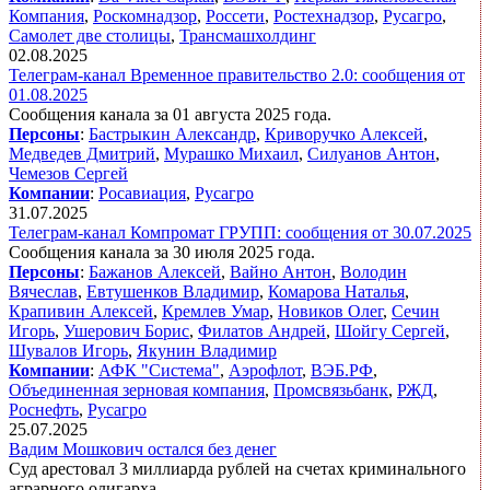
Компания
,
Роскомнадзор
,
Россети
,
Ростехнадзор
,
Русагро
,
Самолет две столицы
,
Трансмашхолдинг
02.08.2025
Телеграм-канал Временное правительство 2.0: сообщения от
01.08.2025
Сообщения канала за 01 августа 2025 года.
Персоны
:
Бастрыкин Александр
,
Криворучко Алексей
,
Медведев Дмитрий
,
Мурашко Михаил
,
Силуанов Антон
,
Чемезов Сергей
Компании
:
Росавиация
,
Русагро
31.07.2025
Телеграм-канал Компромат ГРУПП: сообщения от 30.07.2025
Сообщения канала за 30 июля 2025 года.
Персоны
:
Бажанов Алексей
,
Вайно Антон
,
Володин
Вячеслав
,
Евтушенков Владимир
,
Комарова Наталья
,
Крапивин Алексей
,
Кремлев Умар
,
Новиков Олег
,
Сечин
Игорь
,
Ушерович Борис
,
Филатов Андрей
,
Шойгу Сергей
,
Шувалов Игорь
,
Якунин Владимир
Компании
:
АФК "Система"
,
Аэрофлот
,
ВЭБ.РФ
,
Объединенная зерновая компания
,
Промсвязьбанк
,
РЖД
,
Роснефть
,
Русагро
25.07.2025
Вадим Мошкович остался без денег
Суд арестовал 3 миллиарда рублей на счетах криминального
аграрного олигарха.