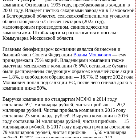
компания. Основана в 1995 году, преобразована в холдинг в
2003 году. Владеет шестью сахарными заводами в Тамбовской
и Белгородской областях, сельскохозяйственными угодьями
общей площадью 675 тысяч гектаров (2022 год),
масложировым производством, свиноводческими
комплексами. Штаб-квартира располагается в поселке
Коммунарка Московской области.
Главным бенефициаром компании являлся бизнесмен и
бывший член Совета Федерации
Вадим Мошкович
— ему
принадлежали 75% акций. Владельцами компании также
выступал менеджмент компании (6,5%), остальные бумаги
были распределены следующим образом: казначейские акции
— 1,8%, в свободном обращении — 16,7%. В марте 2022 года
Мошкович попал под санкции ЕС, после чего снизил долю в
компании ниже 50%.
Выручка компании по стандартам МСФО в 2014 году
составила 59,1 миллиарда рублей, чистая прибыль — 20,2
миллиарда рублей. Чистая прибыль компании в 2015 году
составила 23 миллиарда рублей. Выручка компании в 2016
году составила 84 миллиарда рублей, чистая прибыль — 15
миллиардов рублей. В 2017 году выручка группы составила
79 миллиардов рублей, чистая прибыль — 5,56 миллиарда
рублей. В 2021 году выручка группы составила 243