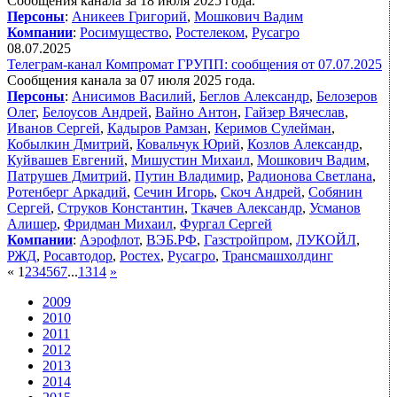
Сообщения канала за 18 июля 2025 года.
Персоны
:
Аникеев Григорий
,
Мошкович Вадим
Компании
:
Росимущество
,
Ростелеком
,
Русагро
08.07.2025
Телеграм-канал Компромат ГРУПП: сообщения от 07.07.2025
Сообщения канала за 07 июля 2025 года.
Персоны
:
Анисимов Василий
,
Беглов Александр
,
Белозеров
Олег
,
Белоусов Андрей
,
Вайно Антон
,
Гайзер Вячеслав
,
Иванов Сергей
,
Кадыров Рамзан
,
Керимов Сулейман
,
Кобылкин Дмитрий
,
Ковальчук Юрий
,
Козлов Александр
,
Куйвашев Евгений
,
Мишустин Михаил
,
Мошкович Вадим
,
Патрушев Дмитрий
,
Путин Владимир
,
Радионова Светлана
,
Ротенберг Аркадий
,
Сечин Игорь
,
Скоч Андрей
,
Собянин
Сергей
,
Струков Константин
,
Ткачев Александр
,
Усманов
Алишер
,
Фридман Михаил
,
Фургал Сергей
Компании
:
Аэрофлот
,
ВЭБ.РФ
,
Газстройпром
,
ЛУКОЙЛ
,
РЖД
,
Росавтодор
,
Ростех
,
Русагро
,
Трансмашхолдинг
«
1
2
3
4
5
6
7
...
13
14
»
2009
2010
2011
2012
2013
2014