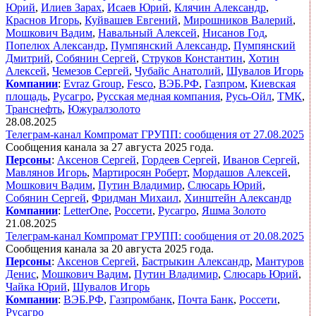
Юрий
,
Илиев Зарах
,
Исаев Юрий
,
Клячин Александр
,
Краснов Игорь
,
Куйвашев Евгений
,
Мирошников Валерий
,
Мошкович Вадим
,
Навальный Алексей
,
Нисанов Год
,
Попелюх Александр
,
Пумпянский Александр
,
Пумпянский
Дмитрий
,
Собянин Сергей
,
Струков Константин
,
Хотин
Алексей
,
Чемезов Сергей
,
Чубайс Анатолий
,
Шувалов Игорь
Компании
:
Evraz Group
,
Fesco
,
ВЭБ.РФ
,
Газпром
,
Киевская
площадь
,
Русагро
,
Русская медная компания
,
Русь-Ойл
,
ТМК
,
Транснефть
,
Южуралзолото
28.08.2025
Телеграм-канал Компромат ГРУПП: сообщения от 27.08.2025
Сообщения канала за 27 августа 2025 года.
Персоны
:
Аксенов Сергей
,
Гордеев Сергей
,
Иванов Сергей
,
Мавлянов Игорь
,
Мартиросян Роберт
,
Мордашов Алексей
,
Мошкович Вадим
,
Путин Владимир
,
Слюсарь Юрий
,
Собянин Сергей
,
Фридман Михаил
,
Хинштейн Александр
Компании
:
LetterOne
,
Россети
,
Русагро
,
Яшма Золото
21.08.2025
Телеграм-канал Компромат ГРУПП: сообщения от 20.08.2025
Сообщения канала за 20 августа 2025 года.
Персоны
:
Аксенов Сергей
,
Бастрыкин Александр
,
Мантуров
Денис
,
Мошкович Вадим
,
Путин Владимир
,
Слюсарь Юрий
,
Чайка Юрий
,
Шувалов Игорь
Компании
:
ВЭБ.РФ
,
Газпромбанк
,
Почта Банк
,
Россети
,
Русагро