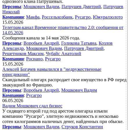
одиозного клана Патрушевых.
Персоны
:
Мошкович Вадим
,
Патрушев Дмитрий
,
Патрушев
Николай
Компании
:
Макфа
,
Россельхозбанк
,
Русагро
,
Южуралзолото
15.05.2026
Телеграм-канал Временное правительство 2.0: сообщения от
14.05.2026
Сообщения канала за 14 мая 2026 года.
Персоны
:
Воробьев Андрей
,
Голикова Татьяна
,
Козлов
Александр
,
Мошкович Вадим
,
Патрушев Дмитрий
,
Решетников Максим
,
Чубайс Анатолий
Компании
:
Роснано
,
Русагро
15.05.2026
Алексей Богачев намылился в "недружественные
юрисдикции"
Скандальный олигарх распродает свое имущество в РФ перед
эвакуацией во Францию.
Персоны
:
Воробьев Андрей
,
Мошкович Вадим
Компании
:
Русагро
06.05.2026
Вадим Мошкович сдал бизнес
У сидящего второй год под арестом олигарха изъяли
компанию "Русагро", элитную недвижимость и несколько
сотен килограммов наличных денег, найденных при обыске.
Персоны
:
Мошкович Вадим
,
Струков Константин