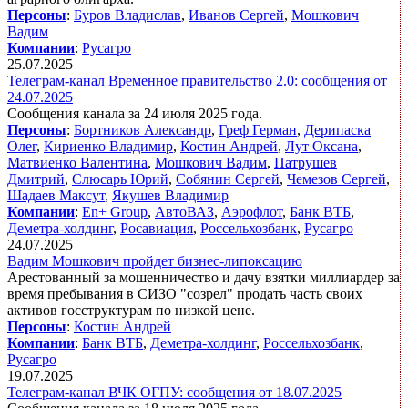
Персоны
:
Буров Владислав
,
Иванов Сергей
,
Мошкович
Вадим
Компании
:
Русагро
25.07.2025
Телеграм-канал Временное правительство 2.0: сообщения от
24.07.2025
Сообщения канала за 24 июля 2025 года.
Персоны
:
Бортников Александр
,
Греф Герман
,
Дерипаска
Олег
,
Кириенко Владимир
,
Костин Андрей
,
Лут Оксана
,
Матвиенко Валентина
,
Мошкович Вадим
,
Патрушев
Дмитрий
,
Слюсарь Юрий
,
Собянин Сергей
,
Чемезов Сергей
,
Шадаев Максут
,
Якушев Владимир
Компании
:
En+ Group
,
АвтоВАЗ
,
Аэрофлот
,
Банк ВТБ
,
Деметра-холдинг
,
Росавиация
,
Россельхозбанк
,
Русагро
24.07.2025
Вадим Мошкович пройдет бизнес-липоксацию
Арестованный за мошенничество и дачу взятки миллиардер за
время пребывания в СИЗО "созрел" продать часть своих
активов госструктурам по низкой цене.
Персоны
:
Костин Андрей
Компании
:
Банк ВТБ
,
Деметра-холдинг
,
Россельхозбанк
,
Русагро
19.07.2025
Телеграм-канал ВЧК ОГПУ: сообщения от 18.07.2025