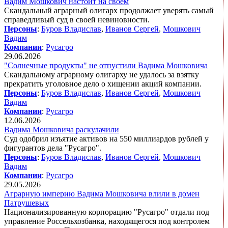
Вадим Мошкович настоит на своем
Скандальный аграрный олигарх продолжает уверять самый
справедливый суд в своей невиновности.
Персоны
:
Буров Владислав
,
Иванов Сергей
,
Мошкович
Вадим
Компании
:
Русагро
29.06.2026
"Солнечные продукты" не отпустили Вадима Мошковича
Скандальному аграрному олигарху не удалось за взятку
прекратить уголовное дело о хищении акций компании.
Персоны
:
Буров Владислав
,
Иванов Сергей
,
Мошкович
Вадим
Компании
:
Русагро
12.06.2026
Вадима Мошковича раскулачили
Суд одобрил изъятие активов на 550 миллиардов рублей у
фигурантов дела "Русагро".
Персоны
:
Буров Владислав
,
Иванов Сергей
,
Мошкович
Вадим
Компании
:
Русагро
29.05.2026
Аграрную империю Вадима Мошковича влили в домен
Патрушевых
Национализированную корпорацию "Русагро" отдали под
управление Россельхозбанка, находящегося под контролем