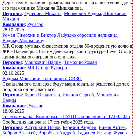
Держателем активов криминального олигарха выступает дочь
его племянника Михаила Шишханова.
Персоны
:
Гуцериев Михаил
,
Мошкович Вадим
,
Шишханов
Михаил
Компании
:
Русагро
28.10.2025
Роман Тимохин и Виктор Лабуздко сбросили неликвид
Вадиму Мошковичу
MR Group мутных бизнесменов отдала 50-процентную долю в
ЖК «Павелецкая Сити» девелоперской структуре Level Group
криминального аграрного олигарха.
Персоны
:
Мошкович Вадим
,
Тимохин Роман
Компании
:
MR Group
,
Русагро
02.10.2025
Вадима Мошковича оставили в СИЗО
Скандального олигарха будут мариновать за решеткой до тех
пор, пока он не сдаст все.
Персоны
:
Буров Владислав
,
Иванов Сергей
,
Мошкович
Вадим
Компании
:
Русагро
18.09.2025
Телеграм-канал Компромат ГРУПП: сообщения от 17.09.2025
Сообщения канала за 17 сентября 2025 года.
Персоны
:
Алтушкин Игорь
,
Березин Андрей
,
Биков Артем
,
Бобров Алексей
,
Воробьев Андрей
,
Гаджиев Ильгар
,
Жуков