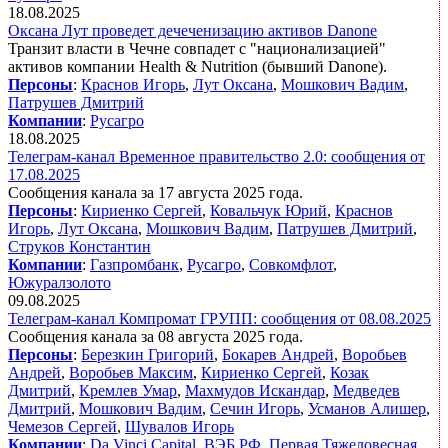
18.08.2025
Оксана Лут проведет дечеченизацию активов Danone
Транзит власти в Чечне совпадет с "национализацией"
активов компании Health & Nutrition (бывший Danone).
Персоны
:
Краснов Игорь
,
Лут Оксана
,
Мошкович Вадим
,
Патрушев Дмитрий
Компании
:
Русагро
18.08.2025
Телеграм-канал Временное правительство 2.0: сообщения от
17.08.2025
Сообщения канала за 17 августа 2025 года.
Персоны
:
Кириенко Сергей
,
Ковальчук Юрий
,
Краснов
Игорь
,
Лут Оксана
,
Мошкович Вадим
,
Патрушев Дмитрий
,
Струков Константин
Компании
:
Газпромбанк
,
Русагро
,
Совкомфлот
,
Южуралзолото
09.08.2025
Телеграм-канал Компромат ГРУПП: сообщения от 08.08.2025
Сообщения канала за 08 августа 2025 года.
Персоны
:
Березкин Григорий
,
Бокарев Андрей
,
Воробьев
Андрей
,
Воробьев Максим
,
Кириенко Сергей
,
Козак
Дмитрий
,
Кремлев Умар
,
Махмудов Искандар
,
Медведев
Дмитрий
,
Мошкович Вадим
,
Сечин Игорь
,
Усманов Алишер
,
Чемезов Сергей
,
Шувалов Игорь
Компании
:
Da Vinci Capital
,
ВЭБ.РФ
,
Первая Тяжеловесная