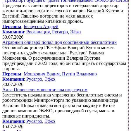
"Транспорт будущего" довез топ-менеджмент ЭФКО до СИЗО
Председатель совета директоров и генеральный директор
компании-производителя соусов и жиров Валерий Кустов и
Евгений Ляшенко погорели на махинациях с
импортозамещением китайских дронов.
Персоны
:
Белоусов Андрей
Компании
:
Росавиация
,
Русагро
,
Эфко
30.07.2026
Аграрный олигарх попал под собственный беспилотник
Основной акционер ГК «Эфко» Валерий Кустов может
повторить судьбу экс-владельца "Русагро" Вадима
Мошковича. О раскулачивании Валерия Кустова
предупреждали с 2023 года, но он стал играть с государством
в дроны.
Персоны
:
Мошкович Вадим
,
Путин Владимир
Компании
:
Русагро
,
Эфко
30.07.2026
Алла Половченя мошенничала под соусом
Заместитель начальника управления беспилотных систем и
робототехники Минпромторга по указанию замминистра
Василия Шпака отдавала контракты на закупку в Китае
дронов компании ЭФКО, производящей соусы, масла и
пищевые ингридиенты.
Компании
:
Русагро
,
Эфко
15.07.2026