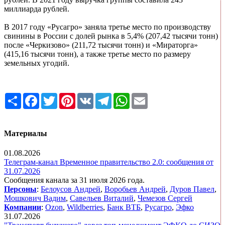
миллиарда рублей.
В 2017 году «Русагро» заняла третье место по производству
свинины в России с долей рынка в 5,4% (207,42 тысячи тонн)
после «Черкизово» (211,72 тысячи тонн) и «Мираторга»
(415,16 тысячи тонн), а также третье место по размеру
земельных угодий.
Share
Facebook
Twitter
Pinterest
VK
Telegram
WhatsApp
Email
Материалы
01.08.2026
Телеграм-канал Временное правительство 2.0: сообщения от
31.07.2026
Сообщения канала за 31 июля 2026 года.
Персоны
:
Белоусов Андрей
,
Воробьев Андрей
,
Дуров Павел
,
Мошкович Вадим
,
Савельев Виталий
,
Чемезов Сергей
Компании
:
Ozon
,
Wildberries
,
Банк ВТБ
,
Русагро
,
Эфко
31.07.2026