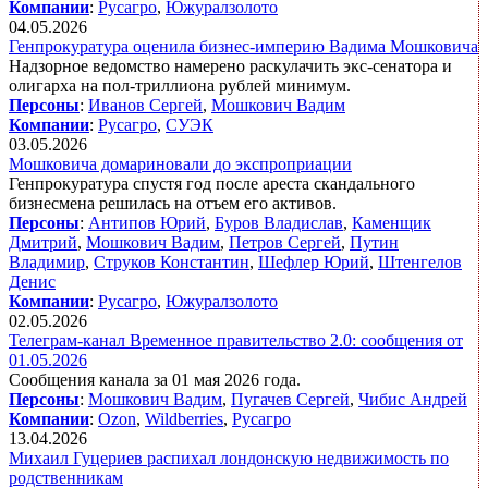
Компании
:
Русагро
,
Южуралзолото
04.05.2026
Генпрокуратура оценила бизнес-империю Вадима Мошковича
Надзорное ведомство намерено раскулачить экс-сенатора и
олигарха на пол-триллиона рублей минимум.
Персоны
:
Иванов Сергей
,
Мошкович Вадим
Компании
:
Русагро
,
СУЭК
03.05.2026
Мошковича домариновали до экспроприации
Генпрокуратура спустя год после ареста скандального
бизнесмена решилась на отъем его активов.
Персоны
:
Антипов Юрий
,
Буров Владислав
,
Каменщик
Дмитрий
,
Мошкович Вадим
,
Петров Сергей
,
Путин
Владимир
,
Струков Константин
,
Шефлер Юрий
,
Штенгелов
Денис
Компании
:
Русагро
,
Южуралзолото
02.05.2026
Телеграм-канал Временное правительство 2.0: сообщения от
01.05.2026
Сообщения канала за 01 мая 2026 года.
Персоны
:
Мошкович Вадим
,
Пугачев Сергей
,
Чибис Андрей
Компании
:
Ozon
,
Wildberries
,
Русагро
13.04.2026
Михаил Гуцериев распихал лондонскую недвижимость по
родственникам