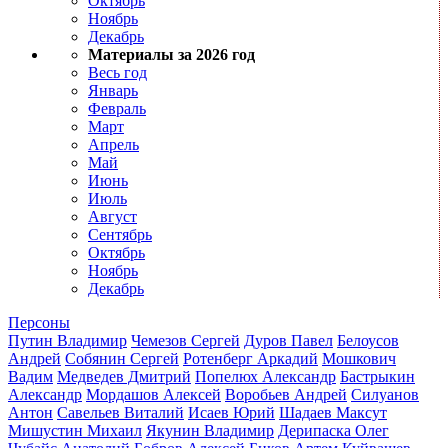
Октябрь
Ноябрь
Декабрь
Материалы за 2026 год
Весь год
Январь
Февраль
Март
Апрель
Май
Июнь
Июль
Август
Сентябрь
Октябрь
Ноябрь
Декабрь
Персоны
Путин Владимир
Чемезов Сергей
Дуров Павел
Белоусов
Андрей
Собянин Сергей
Ротенберг Аркадий
Мошкович
Вадим
Медведев Дмитрий
Попелюх Александр
Бастрыкин
Александр
Мордашов Алексей
Воробьев Андрей
Силуанов
Антон
Савельев Виталий
Исаев Юрий
Шадаев Максут
Мишустин Михаил
Якунин Владимир
Дерипаска Олег