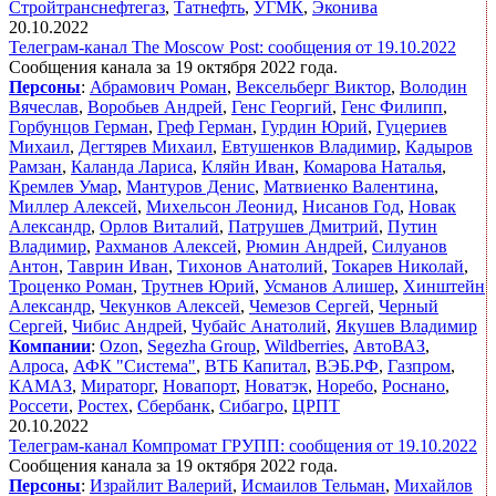
Стройтранснефтегаз
,
Татнефть
,
УГМК
,
Эконива
20.10.2022
Телеграм-канал The Moscow Post: сообщения от 19.10.2022
Сообщения канала за 19 октября 2022 года.
Персоны
:
Абрамович Роман
,
Вексельберг Виктор
,
Володин
Вячеслав
,
Воробьев Андрей
,
Генс Георгий
,
Генс Филипп
,
Горбунцов Герман
,
Греф Герман
,
Гурдин Юрий
,
Гуцериев
Михаил
,
Дегтярев Михаил
,
Евтушенков Владимир
,
Кадыров
Рамзан
,
Каланда Лариса
,
Кляйн Иван
,
Комарова Наталья
,
Кремлев Умар
,
Мантуров Денис
,
Матвиенко Валентина
,
Миллер Алексей
,
Михельсон Леонид
,
Нисанов Год
,
Новак
Александр
,
Орлов Виталий
,
Патрушев Дмитрий
,
Путин
Владимир
,
Рахманов Алексей
,
Рюмин Андрей
,
Силуанов
Антон
,
Таврин Иван
,
Тихонов Анатолий
,
Токарев Николай
,
Троценко Роман
,
Трутнев Юрий
,
Усманов Алишер
,
Хинштейн
Александр
,
Чекунков Алексей
,
Чемезов Сергей
,
Черный
Сергей
,
Чибис Андрей
,
Чубайс Анатолий
,
Якушев Владимир
Компании
:
Ozon
,
Segezha Group
,
Wildberries
,
АвтоВАЗ
,
Алроса
,
АФК "Система"
,
ВТБ Капитал
,
ВЭБ.РФ
,
Газпром
,
КАМАЗ
,
Мираторг
,
Новапорт
,
Новатэк
,
Норебо
,
Роснано
,
Россети
,
Ростех
,
Сбербанк
,
Сибагро
,
ЦРПТ
20.10.2022
Телеграм-канал Компромат ГРУПП: сообщения от 19.10.2022
Сообщения канала за 19 октября 2022 года.
Персоны
:
Израйлит Валерий
,
Исмаилов Тельман
,
Михайлов