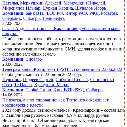
Наталья
,
Меркушкин Алексей
,
Меркушкин Николай
,
Мирсияпов Ильнар
,
Цуркан Карина
,
Шувалов Игорь
Компании
:
Банк ВТБ
,
ВЭБ.РФ
,
Интер РАО
,
РЖД
,
Росатом
,
Сбербанк
,
Сибагро
,
Транснефть
22.08.2022
Связи Андрея Тютюшева. Как свиновод «бесплатно» землю
покупал
«Сибагро» в попытке обелить репутацию запустил крупную
пиар-кампанию. Рекламные пресс-релизы о деятельности
холдинга активно публикуют в СМИ, уделяя особое внимание
освоению залежных земель
Компании
:
Сибагро
23.06.2022
Телеграм-канал Компромат ГРУПП: сообщения от 23.06.2022
Сообщения канала за 23 июня 2022 года.
Персоны
:
Гордеев Сергей
,
Собянин Сергей
,
Сопроненко
Отто
,
Те Павел
,
Хуснуллин Марат
Компании
:
Capital Group
,
Банк ВТБ
,
РЖД
,
Сибагро
14.06.2022
Не взятка, а спонсирование: как Тютюшев обхаживает
красноярские власти
2021 году доходы свинокомплекса «Красноярский» составили
8,2 миллиарда рублей. Расходы - 6,9 миллиарда рублей.
Чистая прибыль - 1,9 миллиарда рублей. Кредиторская
задолженность - 6,5 миллиарда рублей