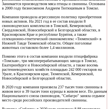
Занимается производством мяса птицы и свинины. Основана
в 2000 году бизнесменом Андреем Тютюшевым в Томске.
Компания проводила агрессивную политику приобретения
новых активов. На 2021 год в ее состав входили 8
свиноводческих комплексов в Томской, Кемеровской,
Свердловской, Новосибирской и Белгородской областях, в
Красноярском Крае и республике Бурятия, а также
селекционно-генетический свинокомплекс «Тюменский» в
Нижней Тавде Тюменской области. Общее поголовье
животных составляло более 1,4 миллионов.
Помимо этого в состав компании входили птицефабрика
«Томская», три мясоперерабатывающих завода в Томске,
Екатеринбурге и Новосибирской области, а также восемь
растениеводческих хозяйств площадью 242 000 гектаров на
Урале, в Красноярском крае, Тюменской, Кемеровской,
Новосибирской и Белгородской областях.
В 2020 году компания произвела 237 тысяч тонн свинины в
живом весе и 39 тысяч тонн курицы в живом весе. По данным
Национального союза свиноводов, "Сибагро" заняла седьмое
место среди российских производителей свинины.
Выручка «Сибагро» в 2020 году составила 8,88 миллиарда