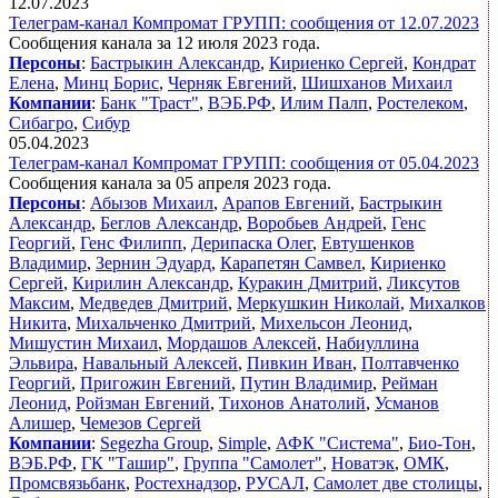
12.07.2023
Телеграм-канал Компромат ГРУПП: сообщения от 12.07.2023
Сообщения канала за 12 июля 2023 года.
Персоны
:
Бастрыкин Александр
,
Кириенко Сергей
,
Кондрат
Елена
,
Минц Борис
,
Черняк Евгений
,
Шишханов Михаил
Компании
:
Банк "Траст"
,
ВЭБ.РФ
,
Илим Палп
,
Ростелеком
,
Сибагро
,
Сибур
05.04.2023
Телеграм-канал Компромат ГРУПП: сообщения от 05.04.2023
Сообщения канала за 05 апреля 2023 года.
Персоны
:
Абызов Михаил
,
Арапов Евгений
,
Бастрыкин
Александр
,
Беглов Александр
,
Воробьев Андрей
,
Генс
Георгий
,
Генс Филипп
,
Дерипаска Олег
,
Евтушенков
Владимир
,
Зернин Эдуард
,
Карапетян Самвел
,
Кириенко
Сергей
,
Кирилин Александр
,
Куракин Дмитрий
,
Ликсутов
Максим
,
Медведев Дмитрий
,
Меркушкин Николай
,
Михалков
Никита
,
Михальченко Дмитрий
,
Михельсон Леонид
,
Мишустин Михаил
,
Мордашов Алексей
,
Набиуллина
Эльвира
,
Навальный Алексей
,
Пивкин Иван
,
Полтавченко
Георгий
,
Пригожин Евгений
,
Путин Владимир
,
Рейман
Леонид
,
Ройзман Евгений
,
Тихонов Анатолий
,
Усманов
Алишер
,
Чемезов Сергей
Компании
:
Segezha Group
,
Simple
,
АФК "Система"
,
Био-Тон
,
ВЭБ.РФ
,
ГК "Ташир"
,
Группа "Самолет"
,
Новатэк
,
ОМК
,
Промсвязьбанк
,
Ростехнадзор
,
РУСАЛ
,
Самолет две столицы
,