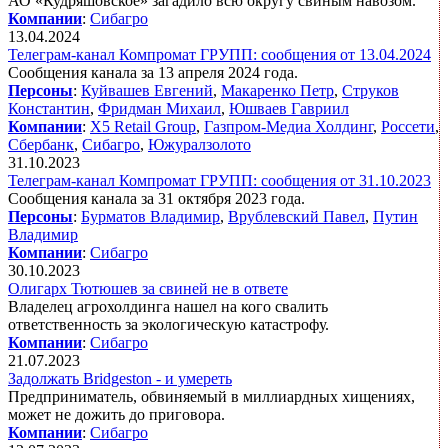
АО «Кудряшовское» загадило всю округу свиным навозом.
Компании
:
Сибагро
13.04.2024
Телеграм-канал Компромат ГРУПП: сообщения от 13.04.2024
Сообщения канала за 13 апреля 2024 года.
Персоны
:
Куйвашев Евгений
,
Макаренко Петр
,
Струков
Константин
,
Фридман Михаил
,
Юшваев Гавриил
Компании
:
X5 Retail Group
,
Газпром-Медиа Холдинг
,
Россети
,
Сбербанк
,
Сибагро
,
Южуралзолото
31.10.2023
Телеграм-канал Компромат ГРУПП: сообщения от 31.10.2023
Сообщения канала за 31 октября 2023 года.
Персоны
:
Бурматов Владимир
,
Врублевский Павел
,
Путин
Владимир
Компании
:
Сибагро
30.10.2023
Олигарх Тютюшев за свиней не в ответе
Владелец агрохолдинга нашел на кого свалить
ответственность за экологическую катастрофу.
Компании
:
Сибагро
21.07.2023
Задолжать Bridgeston - и умереть
Предприниматель, обвиняемый в миллиардных хищениях,
может не дожить до приговора.
Компании
:
Сибагро