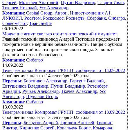
Сергей
,
Мотылев Анатолий
,
Путин Владимир
,
Таврин Иван
,
Токарев Николай
,
Усс Александр
Компании
:
Capital Group
,
Акрон
,
Инвесткомпания А1
,
ЛУКОЙЛ
,
Росатом
,
Роскосмос
,
Роснефть
,
Сбербанк
,
Сибагро
,
Совкомфлот
,
Транснефть
06.10.2022
Молчание ягнят: сколько стоит тютюшевский иммунитет
Главный томский свиновод Андрей Тютюшев продолжает
покорять новые вершины безнаказанности. Танцы с бубном
вокруг местной власти принесли свои плоды. За вонь и
фекалии на полях бизнесмена
Компании
:
Сибагро
14.09.2022
Телеграм-канал Компромат ГРУПП: сообщения от 14.09.2022
Сообщения канала за 14 сентября 2022 года.
Персоны
:
Бортников Александр
,
Гартунг Валерий
,
Евтушенков Владимир
,
Путин Владимир
,
Ротенберг
Аркадий
,
Ручьев Александр
,
Ткачев Александр
,
Усс
Александр
,
Шувалов Игорь
Компании
:
Сибагро
13.09.2022
Телеграм-канал Компромат ГРУПП: сообщения от 13.09.2022
Сообщения канала за 13 сентября 2022 года.
Персоны
:
Белоусов Андрей
,
Гришин Алексей
,
Гришин
Виктор
,
Кириенко Сергей
,
Ковальчук Борис
,
Комарова