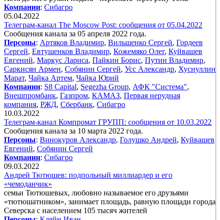
Компании
:
Сибагро
05.04.2022
Телеграм-канал The Moscow Post: сообщения от 05.04.2022
Сообщения канала за 05 апреля 2022 года.
Персоны
:
Артяков Владимир
,
Вильшенко Сергей
,
Гордеев
Сергей
,
Евтушенков Владимир
,
Кожемяко Олег
,
Куйвашев
Евгений
,
Маркус Лариса
,
Пайкин Борис
,
Путин Владимир
,
Саркисян Армен
,
Собянин Сергей
,
Усс Александр
,
Хуснуллин
Марат
,
Чайка Артем
,
Чайка Юрий
Компании
:
S8 Capital
,
Segezha Group
,
АФК "Система"
,
Внешпромбанк
,
Газпром
,
КАМАЗ
,
Первая нерудная
компания
,
РЖД
,
Сбербанк
,
Сибагро
10.03.2022
Телеграм-канал Компромат ГРУПП: сообщения от 10.03.2022
Сообщения канала за 10 марта 2022 года.
Персоны
:
Винокуров Александр
,
Голушко Андрей
,
Куйвашев
Евгений
,
Собянин Сергей
Компании
:
Сибагро
09.03.2022
Андрей Тютюшев: подпольный миллиардер и его
«чемоданчик»
семьи Тютюшевых, любовно называемое его друзьями
«тютюшатником», занимает площадь, равную площади города
Северска с населением 105 тысяч жителей
Персоны
:
Кляйн Иван