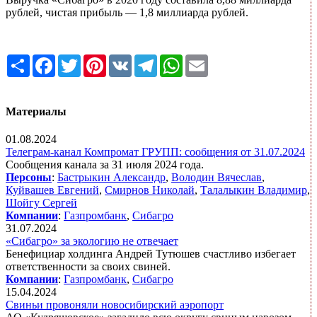
рублей, чистая прибыль — 1,8 миллиарда рублей.
Share
Facebook
Twitter
Pinterest
VK
Telegram
WhatsApp
Email
Материалы
01.08.2024
Телеграм-канал Компромат ГРУПП: сообщения от 31.07.2024
Сообщения канала за 31 июля 2024 года.
Персоны
:
Бастрыкин Александр
,
Володин Вячеслав
,
Куйвашев Евгений
,
Смирнов Николай
,
Талалыкин Владимир
,
Шойгу Сергей
Компании
:
Газпромбанк
,
Сибагро
31.07.2024
«Сибагро» за экологию не отвечает
Бенефициар холдинга Андрей Тутюшев счастливо избегает
ответственности за своих свиней.
Компании
:
Газпромбанк
,
Сибагро
15.04.2024
Свиньи провоняли новосибирский аэропорт