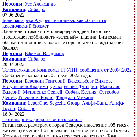
Персоны
:
Усс Александр
Компании
:
Сибагро
07.06.2022
Большая афера Андрея Тютюшева: как обчистить
красноярский бюджет
Зловонный томский миллиардер Андрей Тютюшев
продолжает лоббировать «зеленый» пластик. Бизнесмен
обещает чиновникам золотые горы в замен завода за счет
бюджет
Персоны
:
Ефимов Владимир
Компании
:
Сибагро
20.04.2022
Телеграм-канал Компромат ГРУПП: сообщения от 20.04.2022
Сообщения канала за 20 апреля 2022 года.
Персоны
:
Березкин Григорий
,
Вексельберг Виктор
,
Евтушенков Владимир
,
Захарченко Дмитрий
,
Маркелов
Валерий
,
Матвиенко Сергей
,
Собчак Ксения
,
Сугробов
Денис
,
Ушерович Борис
,
Фридман Михаил
Компании
:
LetterOne
,
Segezha Group
,
Альфа-Банк
,
Альфа-
Групп
,
Сибагро
18.04.2022
Тютюшарник: дворец свиного короля
Гигантское, размером с город Северск (население 105 тысяч
жителей) имение Тютюшева не знает почти никто в Томске.
Хотя до него рукой подать - переехать через реку Томь