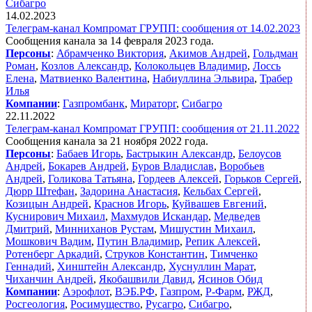
Сибагро
14.02.2023
Телеграм-канал Компромат ГРУПП: сообщения от 14.02.2023
Сообщения канала за 14 февраля 2023 года.
Персоны
:
Абрамченко Виктория
,
Акимов Андрей
,
Гольдман
Роман
,
Козлов Александр
,
Колокольцев Владимир
,
Лоссь
Елена
,
Матвиенко Валентина
,
Набиуллина Эльвира
,
Трабер
Илья
Компании
:
Газпромбанк
,
Мираторг
,
Сибагро
22.11.2022
Телеграм-канал Компромат ГРУПП: сообщения от 21.11.2022
Сообщения канала за 21 ноября 2022 года.
Персоны
:
Бабаев Игорь
,
Бастрыкин Александр
,
Белоусов
Андрей
,
Бокарев Андрей
,
Буров Владислав
,
Воробьев
Андрей
,
Голикова Татьяна
,
Гордеев Алексей
,
Горьков Сергей
,
Дюрр Штефан
,
Задорина Анастасия
,
Кельбах Сергей
,
Козицын Андрей
,
Краснов Игорь
,
Куйвашев Евгений
,
Куснирович Михаил
,
Махмудов Искандар
,
Медведев
Дмитрий
,
Минниханов Рустам
,
Мишустин Михаил
,
Мошкович Вадим
,
Путин Владимир
,
Репик Алексей
,
Ротенберг Аркадий
,
Струков Константин
,
Тимченко
Геннадий
,
Хинштейн Александр
,
Хуснуллин Марат
,
Чиханчин Андрей
,
Якобашвили Давид
,
Ясинов Обид
Компании
:
Аэрофлот
,
ВЭБ.РФ
,
Газпром
,
Р-Фарм
,
РЖД
,
Росгеология
,
Росимущество
,
Русагро
,
Сибагро
,