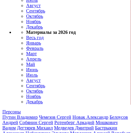
Июль
Август
Сентябрь
Октябрь
Ноябрь
Декабрь
Материалы за 2026 год
Весь год
Январь
Февраль
Март
Апрель
Май
Июнь
Июль
Август
Сентябрь
Октябрь
Ноябрь
Декабрь
Персоны
Путин Владимир
Чемезов Сергей
Новак Александр
Белоусов
Андрей
Собянин Сергей
Ротенберг Аркадий
Мошкович
Вадим
Дегтярев Михаил
Медведев Дмитрий
Бастрыкин