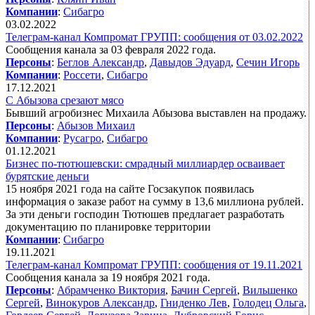
Компании
:
Сибагро
03.02.2022
Телеграм-канал Компромат ГРУПП: сообщения от 03.02.2022
Сообщения канала за 03 февраля 2022 года.
Персоны
:
Беглов Александр
,
Давыдов Эдуард
,
Сечин Игорь
Компании
:
Россети
,
Сибагро
17.12.2021
С Абызова срезают мясо
Бывший агробизнес Михаила Абызова выставлен на продажу.
Персоны
:
Абызов Михаил
Компании
:
Русагро
,
Сибагро
01.12.2021
Бизнес по-тютюшевски: смрадный миллиардер осваивает
бурятские деньги
15 ноября 2021 года на сайте Госзакупок появилась
информация о заказе работ на сумму в 13,6 миллиона рублей.
За эти деньги господин Тютюшев предлагает разработать
документацию по планировке территории
Компании
:
Сибагро
19.11.2021
Телеграм-канал Компромат ГРУПП: сообщения от 19.11.2021
Сообщения канала за 19 ноября 2021 года.
Персоны
:
Абрамченко Виктория
,
Бачин Сергей
,
Вильшенко
Сергей
,
Винокуров Александр
,
Гниденко Лев
,
Голодец Ольга
,