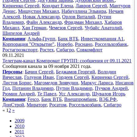
Гордеев Сергей
,
Догузова Зарина
,
Дубровский Борис
,
Кириенко Сергей
,
Кондрат Елена
,
Лавров Сергей
,
Мантуров
Денис
,
Мишустин Михаил
,
Набиуллина Эльвира
,
Нечаев
Алексей
,
Новак Александр
,
Орлов Виталий
,
Путин
Владимир
,
Файн Александр
,
Фридман Михаил
,
Хабаров
Михаил
,
Хан Герман
,
Чемезов Сергей
,
Чубайс Анатолий
,
Шипелов Андрей
Компании
:
Альфа-Групп
,
Банк ВТБ
,
Инвесткомпания А1
,
Корпорация "Открытие"
,
Норебо
,
Роснано
,
Россельхозбанк
,
Ростагроэкспорт
,
Ростех
,
Сибагро
,
Совкомфлот
09.11.2021
Телеграм-канал Компромат ГРУПП: сообщения от 09.11.2021
Сообщения канала за 09 ноября 2021 года.
Персоны
:
Бачин Сергей
,
Беджамов Георгий
,
Володин
Вячеслав
,
Голунов Иван
,
Гордеев Сергей
,
Кириенко Сергей
,
Листов Борис
,
Магомедов Зиявудин
,
Маркус Лариса
,
Нисанов
Год
,
Потанин Владимир
,
Путин Владимир
,
Пучков Андрей
,
Рюмин Андрей
,
Те Павел
,
Усс Александр
,
Шувалов Игорь
Компании
:
Fesco
,
Банк ВТБ
,
Внешпромбанк
,
ВЭБ.РФ
,
ДонСтрой
,
Мираторг
,
Росатом
,
Россельхозбанк
,
Сибагро
«
1
2
»
2009
2010
2011