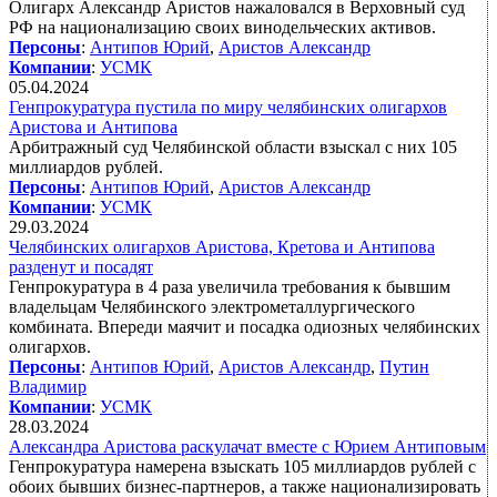
Олигарх Александр Аристов нажаловался в Верховный суд
РФ на национализацию своих винодельческих активов.
Персоны
:
Антипов Юрий
,
Аристов Александр
Компании
:
УСМК
05.04.2024
Генпрокуратура пустила по миру челябинских олигархов
Аристова и Антипова
Арбитражный суд Челябинской области взыскал с них 105
миллиардов рублей.
Персоны
:
Антипов Юрий
,
Аристов Александр
Компании
:
УСМК
29.03.2024
Челябинских олигархов Аристова, Кретова и Антипова
разденут и посадят
Генпрокуратура в 4 раза увеличила требования к бывшим
владельцам Челябинского электрометаллургического
комбината. Впереди маячит и посадка одиозных челябинских
олигархов.
Персоны
:
Антипов Юрий
,
Аристов Александр
,
Путин
Владимир
Компании
:
УСМК
28.03.2024
Александра Аристова раскулачат вместе с Юрием Антиповым
Генпрокуратура намерена взыскать 105 миллиардов рублей с
обоих бывших бизнес-партнеров, а также национализировать