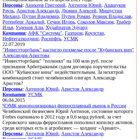
Персоны
:
Аникеев Григорий
,
Антипов Юрий
,
Арашуков
Рауль
,
Аристов Александр
,
Дюмин Алексей
,
Мишустин
Михаил
,
Путин Владимир
,
Путин Роман
,
Резник Владислав
,
Ротенберг Аркадий
,
Сечин Игорь
,
Соколов Максим
,
Трабер
Илья
,
Узденов Али
,
Худайнатов Эдуард
Компании
:
АФК "Система"
,
Газпром
,
Коулстар
,
Нефтегазхолдинг
,
Роснефть
,
УСМК
22.07.2019
"Инвестторгбанк" настигло похмелье после "Кубанских вин"
Александра Аристова
"Инвестторгбанк" "полинял" на 100 млн руб. после
признания Арбитражным судом договора поручительства
ООО "Кубанские вина" недействительным. За нехитрой
комбинацией стоит челябинский олигарх Александр
Аристов?
Персоны
:
Антипов Юрий
,
Аристов Александр
Компании
:
УСМК
06.04.2015
ЧЭМК монополизировал ферросплавный рынок в России
Челябинский бизнесмен Юрий Антипов, состояние которого
Forbes оценивало в 2012 году в 0,6 млрд рублей, за счет
Серовского завода ферросплавов пополнил копилку активов,
среди которых есть и агробизнес — холдинг «Ариант».
Персоны
:
Антипов Юрий
,
Аристов Александр