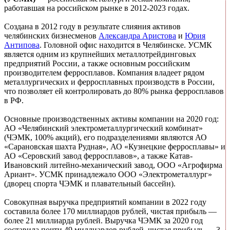
работавшая на российском рынке в 2012-2023 годах.
Создана в 2012 году в результате слияния активов
челябинских бизнесменов
Александра Аристова
и
Юрия
Антипова
. Головной офис находится в Челябинске. УСМК
является одним из крупнейших металлотрейдинговых
предприятий России, а также основным российским
производителем ферросплавов. Компания владеет рядом
металлургических и ферросплавных производств в России,
что позволяет ей контролировать до 80% рынка ферросплавов
в РФ.
Основные производственных активы компании на 2020 год:
АО «Челябинский электрометаллургический комбинат»
(ЧЭМК, 100% акций), его подразделениями являются АО
«Сарановская шахта Рудная», АО «Кузнецкие ферросплавы» и
АО «Серовский завод ферросплавов», а также Катав-
Ивановский литейно-механический завод, ООО «Агрофирма
Ариант». УСМК принадлежало ООО «Электрометаллург»
(дворец спорта ЧЭМК и плавательный бассейн).
Совокупная выручка предприятий компании в 2022 году
составила более 170 миллиардов рублей, чистая прибыль —
более 21 миллиарда рублей. Выручка ЧЭМК за 2020 год
составила почти 49 миллиардов рублей, чистая прибыль — 3