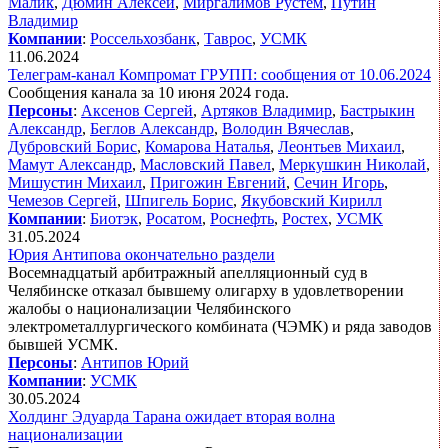
Малик
,
Дюмин Алексей
,
Миргалимов Рустем
,
Путин
Владимир
Компании
:
Россельхозбанк
,
Таврос
,
УСМК
11.06.2024
Телеграм-канал Компромат ГРУПП: сообщения от 10.06.2024
Сообщения канала за 10 июня 2024 года.
Персоны
:
Аксенов Сергей
,
Артяков Владимир
,
Бастрыкин
Александр
,
Беглов Александр
,
Володин Вячеслав
,
Дубровский Борис
,
Комарова Наталья
,
Леонтьев Михаил
,
Мамут Александр
,
Масловский Павел
,
Меркушкин Николай
,
Мишустин Михаил
,
Пригожин Евгений
,
Сечин Игорь
,
Чемезов Сергей
,
Шпигель Борис
,
Якубовский Кирилл
Компании
:
Биотэк
,
Росатом
,
Роснефть
,
Ростех
,
УСМК
31.05.2024
Юрия Антипова окончательно раздели
Восемнадцатый арбитражный апелляционный суд в
Челябинске отказал бывшему олигарху в удовлетворении
жалобы о национализации Челябинского
электрометаллургического комбината (ЧЭМК) и ряда заводов
бывшей УСМК.
Персоны
:
Антипов Юрий
Компании
:
УСМК
30.05.2024
Холдинг Эдуарда Тарана ожидает вторая волна
национализации