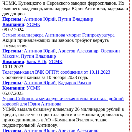
ЧЭМК, Кузнецкого и Серовского заводов ферросплавов. Их
бывшего владельца, миллиардера Юрия Антипова, задержали
для допроса.
Персоны
:
Антипов Юрий
,
Путин Владимир
Компании
:
УСМК
08.02.2024
Cемью миллиардера Антипова чморит Генпрокуратура
Акции принадлежащих им заводов требуют вернуть
государству.
Персоны
:
Антипов Юрий
,
Аристов Александр
,
Орешкин
Максим
,
Путин Владимир
Компании
:
Банк ВТБ
,
УСМК
10.11.2023
Телеграм-канал ВЧК ОГПУ: сообщения от 10.11.2023
Сообщения канала за 10 ноября 2023 года.
Персоны
:
Антипов Юрий
,
Кадыров Рамзан
Компании
:
УСМК
05.07.2023
Урало-Сибирская металлургическая компания стала дойной
коровой для Юрия Антипова
УСМК выдала бывшему владельцу 26 миллиардов рублей в
кредит, после чего простила долги и самоликвидировалась,
присоединившись к АО «Компания Эталон», также
подконтрольной Антипову.
Персоны
:
Антипов Юрий
,
Аристов Александр