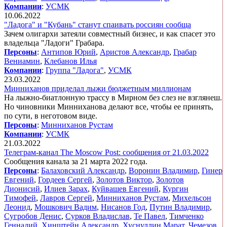
Компании
:
УСМК
10.06.2022
"Ладога" и "Кубань" станут спаивать россиян сообща
Зачем олигархи затеяли совместный бизнес, и как спасет это
владельца "Ладоги" Грабара.
Персоны
:
Антипов Юрий
,
Аристов Александр
,
Грабар
Вениамин
,
Клебанов Илья
Компании
:
Группа "Ладога"
,
УСМК
23.03.2022
Минниханов приделал лыжи бюджетным миллионам
На лыжно-биатлонную трассу в Мирном без слез не взглянеш.
Но чиновники Минниханова делают все, чтобы ее принять,
по сути, в неготовом виде.
Персоны
:
Минниханов Рустам
Компании
:
УСМК
21.03.2022
Телеграм-канал The Moscow Post: сообщения от 21.03.2022
Сообщения канала за 21 марта 2022 года.
Персоны
:
Балаховский Александр
,
Воронин Владимир
,
Гинер
Евгений
,
Гордеев Сергей
,
Золотов Виктор
,
Золотов
Дионисий
,
Илиев Зарах
,
Куйвашев Евгений
,
Кургин
Тимофей
,
Лавров Сергей
,
Минниханов Рустам
,
Михельсон
Леонид
,
Мошкович Вадим
,
Нисанов Год
,
Путин Владимир
,
Сугробов Денис
,
Сурков Владислав
,
Те Павел
,
Тимченко
Геннадий
,
Хинштейн Александр
,
Хуснуллин Марат
,
Чемезов