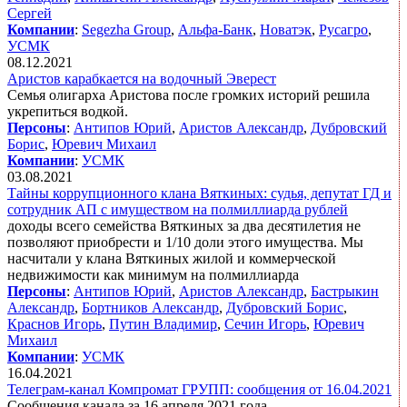
Сергей
Компании
:
Segezha Group
,
Альфа-Банк
,
Новатэк
,
Русагро
,
УСМК
08.12.2021
Аристов карабкается на водочный Эверест
Семья олигарха Аристова после громких историй решила
укрепиться водкой.
Персоны
:
Антипов Юрий
,
Аристов Александр
,
Дубровский
Борис
,
Юревич Михаил
Компании
:
УСМК
03.08.2021
Тайны коррупционного клана Вяткиных: судья, депутат ГД и
сотрудник АП с имуществом на полмиллиарда рублей
доходы всего семейства Вяткиных за два десятилетия не
позволяют приобрести и 1/10 доли этого имущества. Мы
насчитали у клана Вяткиных жилой и коммерческой
недвижимости как минимум на полмиллиарда
Персоны
:
Антипов Юрий
,
Аристов Александр
,
Бастрыкин
Александр
,
Бортников Александр
,
Дубровский Борис
,
Краснов Игорь
,
Путин Владимир
,
Сечин Игорь
,
Юревич
Михаил
Компании
:
УСМК
16.04.2021
Телеграм-канал Компромат ГРУПП: сообщения от 16.04.2021
Сообщения канала за 16 апреля 2021 года.