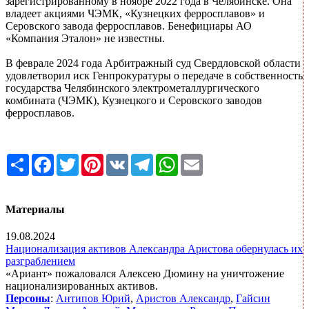
зарегистрированному в ноябре 2022 года в Челябинске. Она
владеет акциями ЧЭМК, «Кузнецких ферросплавов» и
Серовского завода ферросплавов. Бенефициары АО
«Компания Эталон» не известны.
В феврале 2024 года Арбитражный суд Свердловской области
удовлетворил иск Генпрокуратуры о передаче в собственность
государства Челябинского электрометаллургического
комбината (ЧЭМК), Кузнецкого и Серовского заводов
ферросплавов.
Share
Facebook
Twitter
Pinterest
VK
Telegram
WhatsApp
Email
Материалы
19.08.2024
Национализация активов Александра Аристова обернулась их
разграблением
«Ариант» пожаловался Алексею Дюмину на уничтожение
национализированных активов.
Персоны
:
Антипов Юрий
,
Аристов Александр
,
Гайсин