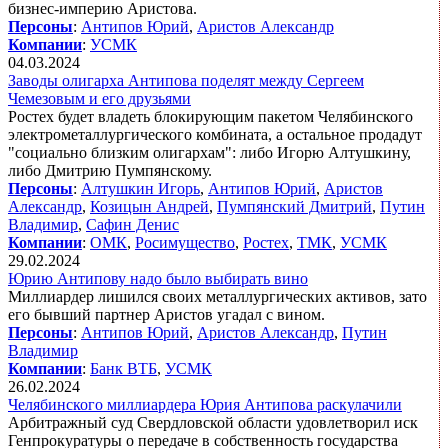
бизнес-империю Аристова.
Персоны
:
Антипов Юрий
,
Аристов Александр
Компании
:
УСМК
04.03.2024
Заводы олигарха Антипова поделят между Сергеем
Чемезовым и его друзьями
Ростех будет владеть блокирующим пакетом Челябинского
электрометаллургического комбината, а остальное продадут
"социально близким олигархам": либо Игорю Алтушкину,
либо Дмитрию Пумпянскому.
Персоны
:
Алтушкин Игорь
,
Антипов Юрий
,
Аристов
Александр
,
Козицын Андрей
,
Пумпянский Дмитрий
,
Путин
Владимир
,
Сафин Денис
Компании
:
ОМК
,
Росимущество
,
Ростех
,
ТМК
,
УСМК
29.02.2024
Юрию Антипову надо было выбирать вино
Миллиардер лишился своих металлургических активов, зато
его бывший партнер Аристов угадал с вином.
Персоны
:
Антипов Юрий
,
Аристов Александр
,
Путин
Владимир
Компании
:
Банк ВТБ
,
УСМК
26.02.2024
Челябинского миллиардера Юрия Антипова раскулачили
Арбитражный суд Свердловской области удовлетворил иск
Генпрокуратуры о передаче в собственность государства