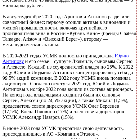
миллиарда рублей.
В августе-декабре 2020 года Аристов и Антипов разделили
совместный бизнес: первому отошли активы в виноделии и
мясной промышленности, включая крупнейшего
производителя вина в России «Кубань-Вино» (бренды Chateau
Tamagne, Aristov и «Высокий Берег»), второму —
металлургические активы.
В 2020-2021 годах УСМК полностью принадлежала
Юрию
Антипову
и его семье – супруге Людмиле, сыновьям Сергею
и Алексею. Каждый из соучредителей владел по 25%. К 2022
году Юрий и Людмила Антипов сконцентрировали у себя до
99,5% акций компании. В 2022 году УСМК вновь поменяла
акционеров. Согласно отчету за 2022 год, Юрий и Людмила
Антиповы в ноябре 2022 года вышли из состава акционеров.
На конец года владельцами холдинга были их сыновья
Сергей, Алексей (по 24,5% акций), а также Михаил (1,5%),
председатель совета директоров УСМК Олег Берсенев
(17,5%), Елена Головина (17%) и член совета директоров
УСМК Александр Назаров (15%).
В июне 2023 года УСМК прекратила свою деятельность,
присоединившись к АО «Компания Эталон»,