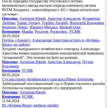
После передачи государству Ростовского оптико-
механического завода настала очередь ключевого актива
РАТМ Холдинга - новосибирского АО «Экран-оптические
системы».
Персоны
:
Антипов Юрий
,
Аристов Александр
,
Кузьменок
Любовь
,
Таран Эдуард
,
Турбин Андрей
,
Фалилеев Владимир
,
Ференец Денис
,
Юревич Михаил
,
Яровой Олег
Компании
:
Макфа
,
Росатом
,
Роскосмос
,
УСМК
30.05.2024
Группа «Ариант» Александра Аристова истину в «Кубань-
Вино» не найдет
Холдинг скандального челябинского олигарха Александра
Аристова назвал национализацию винодельческой компании
"незаконной". Это похоже на бунт на коленях.
Персоны
:
Антипов Юрий
,
Аристов Александр
,
Путин
Владимир
Компании
:
УСМК
08.05.2024
Суд расстроил челябинского олигарха Юрия Антипова
Арбитражный апелляционный суд в Перми отклонил жалобы
Антипова на национализацию его предприятий.
Персоны
:
Антипов Юрий
Компании
:
УСМК
11.04.2024
Из «Кубань-Вина» выбило пробку