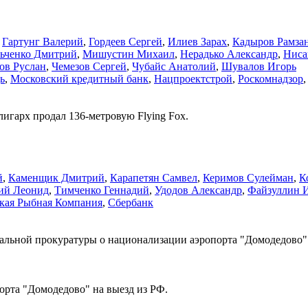
,
Гартунг Валерий
,
Гордеев Сергей
,
Илиев Зарах
,
Кадыров Рамза
ьченко Дмитрий
,
Мишустин Михаил
,
Нерадько Александр
,
Ниса
ов Руслан
,
Чемезов Сергей
,
Чубайс Анатолий
,
Шувалов Игорь
ь
,
Московский кредитный банк
,
Нацпроектстрой
,
Роскомнадзор
игарх продал 136-метровую Flying Fox.
й
,
Каменщик Дмитрий
,
Карапетян Самвел
,
Керимов Сулейман
,
К
ий Леонид
,
Тимченко Геннадий
,
Удодов Александр
,
Файзуллин 
кая Рыбная Компания
,
Сбербанк
альной прокуратуры о национализации аэропорта "Домодедово"
порта "Домодедово" на выезд из РФ.