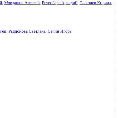
й
,
Мордашов Алексей
,
Ротенберг Аркадий
,
Селезнев Кирилл
,
ргей
,
Радионова Светлана
,
Сечин Игорь