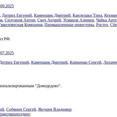
.09.2025
,
Дитрих Евгений
,
Каменщик Дмитрий
,
Канделаки Тина
,
Кехма
рь
,
Силуанов Антон
,
Скоч Андрей
,
Усманов Алишер
,
Чайка Арт
Тяжеловесная Компания
,
Промышленные инвесторы
,
Ростех
,
Сбе
из РФ.
.07.2025
Дитрих Евгений
,
Каменщик Дмитрий
,
Кириенко Сергей
,
Лихаче
ационализированным "Домодедово".
ий
,
Собянин Сергей
,
Якушев Владимир
Трансмашхолдинг