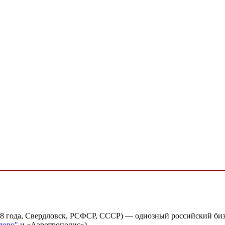
68 года, Свердловск, РСФСР, СССР) — одиозный российский биз
дово"
и «Аэротрополис»).