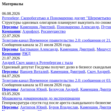
Материалы
06.08.2026
Ротенберг, Скоробогатько и Пономаренко доедят "Шереметьево
Структуры одиозных олигархов планируют выкупить по снижен
Персоны
:
Каменщик Дмитрий
,
Пономаренко Александр
,
Пути
Компании
:
Аэрофлот
,
Росимущество
22.07.2026
Телеграм-канал Временное правительство 2.0: сообщения от 21
Сообщения канала за 21 июля 2026 года.
Персоны
:
Бастрыкин Александр
,
Каменщик Дмитрий
,
Мишуст
Компании
:
РЖД
21.07.2026
Андрей Скоч зашел к Ротенбергам с тыла
Одиозный депутат Госдумы получит долю в бизнесе скандальн
Персоны
:
Ванцев Виталий
,
Каменщик Дмитрий
,
Скоч Андрей
04.07.2026
Телеграм-канал Временное правительство 2.0: сообщения от 03
Сообщения канала за 03 июля 2026 года.
Персоны
:
Антипов Юрий
,
Белоусов Андрей
,
Каменщик Дмитр
03.05.2026
Мошковича домариновали до экспроприации
Генпрокуратура спустя год после ареста скандального бизнесме
Персоны
:
Антипов Юрий
,
Буров Владислав
,
Каменщик Дмитр