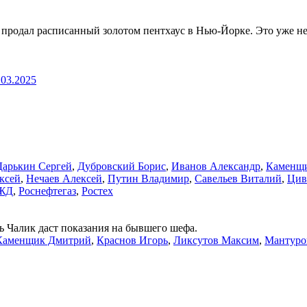
родал расписанный золотом пентхаус в Нью-Йорке. Это уже не
.03.2025
Дарькин Сергей
,
Дубровский Борис
,
Иванов Александр
,
Каменщ
ксей
,
Нечаев Алексей
,
Путин Владимир
,
Савельев Виталий
,
Цив
ЖД
,
Роснефтегаз
,
Ростех
 Чалик даст показания на бывшего шефа.
Каменщик Дмитрий
,
Краснов Игорь
,
Ликсутов Максим
,
Мантуро