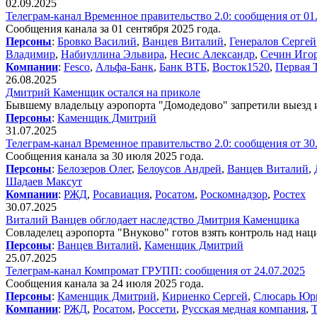
02.09.2025
Телеграм-канал Временное правительство 2.0: сообщения от 01
Сообщения канала за 01 сентября 2025 года.
Персоны
:
Бровко Василий
,
Ванцев Виталий
,
Генералов Сергей
Владимир
,
Набиуллина Эльвира
,
Несис Александр
,
Сечин Иго
Компании
:
Fesco
,
Альфа-Банк
,
Банк ВТБ
,
Восток1520
,
Первая 
26.08.2025
Дмитрий Каменщик остался на приколе
Бывшему владельцу аэропорта "Домодедово" запретили выезд 
Персоны
:
Каменщик Дмитрий
31.07.2025
Телеграм-канал Временное правительство 2.0: сообщения от 30
Сообщения канала за 30 июля 2025 года.
Персоны
:
Белозеров Олег
,
Белоусов Андрей
,
Ванцев Виталий
,
Шадаев Максут
Компании
:
РЖД
,
Росавиация
,
Росатом
,
Роскомнадзор
,
Ростех
30.07.2025
Виталий Ванцев обглодает наследство Дмитрия Каменщика
Совладелец аэропорта "Внуково" готов взять контроль над н
Персоны
:
Ванцев Виталий
,
Каменщик Дмитрий
25.07.2025
Телеграм-канал Компромат ГРУПП: сообщения от 24.07.2025
Сообщения канала за 24 июля 2025 года.
Персоны
:
Каменщик Дмитрий
,
Кириенко Сергей
,
Слюсарь Юр
Компании
:
РЖД
,
Росатом
,
Россети
,
Русская медная компания
,