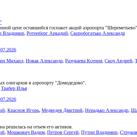
"
ной цене оставшийся госпакет акций аэропорта "Шереметьево",
н Владимир
,
Ротенберг Аркадий
,
Скоробогатько Александр
.07.2026
ин Михаил
,
Новак Александр
,
Разуваева Ксения
,
Скоч Андрей
,
ых олигархов в аэропорту "Домодедово".
,
Трабер Илья
.07.2026
ий
,
Краснов Игорь
,
Медведев Дмитрий
,
Нерадько Александр
,
Ша
на решилась на отъем его активов.
ий
,
Мошкович Вадим
,
Петров Сергей
,
Путин Владимир
,
Струков