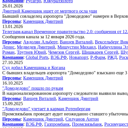
Компании
:
Русагро
,
Южуралзолото
26.01.2026
Дмитрий Каменщик ищет от мертвого осла уши
Бывший совладелец аэропорта "Домодедово" намерен в Верхов
Персоны
:
Каменщик Дмитрий
13.01.2026
Телеграм-канал Временное правительство 2.0: сообщения от 12
Сообщения канала за 12 января 2026 года.
Персоны
:
Авдолян Альберт
,
Ванцев Виталий
,
Вексельберг Ви
Денис
,
Медведев Дмитрий
,
Мишустин Михаил
,
Набиуллина Э
Роман
,
Трутнев Юрий
,
Чемезов Сергей
,
Шишкарев Сергей
,
Шув
Компании
:
Global Ports
,
ВЭБ.РФ
,
Новапорт
,
Р-Фарм
,
РЖД
,
Рос
27.10.2025
Суд добил Каменщика и Когана
С бывших владельцев аэропорта "Домодедово" взыскано еще 3
Персоны
:
Каменщик Дмитрий
16.10.2025
"Домодедово" пошло по рукам
В национализированном аэропорту следователи выявили вывод
Персоны
:
Ванцев Виталий
,
Каменщик Дмитрий
15.09.2025
"Домодедово" улетает в карман Ротенбергам
Промсвязьбанк проведет аудит неожиданно ставшего убыточным
Персоны
:
Каменщик Дмитрий
,
Силуанов Антон
Компании
:
ВЭБ.РФ
,
Газпромбанк
,
Промсвязьбанк
,
Росимущес