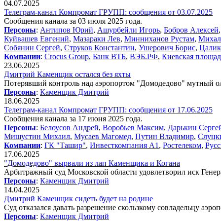
04.07.2025
Телеграм-канал Компромат ГРУПП: сообщения от 03.07.2025
Сообщения канала за 03 июля 2025 года.
Персоны
:
Антипов Юрий
,
Ашурбейли Игорь
,
Бобров Алексей
Куйвашев Евгений
,
Мазараки Лев
,
Минниханов Рустам
,
Михал
Собянин Сергей
,
Струков Константин
,
Ушерович Борис
,
Цалик
Компании
:
Crocus Group
,
Банк ВТБ
,
ВЭБ.РФ
,
Киевская площад
23.06.2025
Дмитрий Каменщик остался без яхты
Потерявший контроль над аэропортом "Домодедово" мутный ол
Персоны
:
Каменщик Дмитрий
18.06.2025
Телеграм-канал Компромат ГРУПП: сообщения от 17.06.2025
Сообщения канала за 17 июня 2025 года.
Персоны
:
Белоусов Андрей
,
Воробьев Максим
,
Дарькин Серге
Мишустин Михаил
,
Мусаев Магомед
,
Путин Владимир
,
Слуцк
Компании
:
ГК "Ташир"
,
Инвесткомпания А1
,
Ростелеком
,
Русс
17.06.2025
"Домодедово" вырвали из лап Каменщика и Когана
Арбитражный суд Московской области удовлетворил иск Генер
Персоны
:
Каменщик Дмитрий
14.04.2025
Дмитрий Каменщик сидеть будет на родине
Суд отказался давать разрешение скользкому совладельцу аэро
Персоны
:
Каменщик Дмитрий