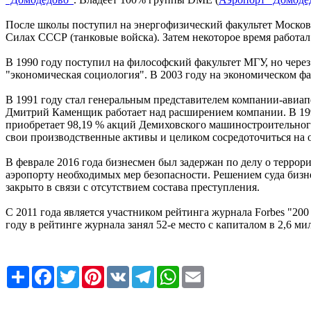
После школы поступил на энергофизический факультет Московс
Силах СССР (танковые войска). Затем некоторое время работа
В 1990 году поступил на философский факультет МГУ, но чере
"экономическая социология". В 2003 году на экономическом ф
В 1991 году стал генеральным представителем компании-авиап
Дмитрий Каменщик работает над расширением компании. В 1998
приобретает 98,19 % акций Демиховского машиностроительного
свои производственные активы и целиком сосредоточиться на 
В феврале 2016 года бизнесмен был задержан по делу о террор
аэропорту необходимых мер безопасности. Решением суда бизне
закрыто в связи с отсутствием состава преступления.
С 2011 года является участником рейтинга журнала Forbes "200
году в рейтинге журнала занял 52-е место с капиталом в 2,6 ми
Share
Facebook
Twitter
Pinterest
VK
Telegram
WhatsApp
Email