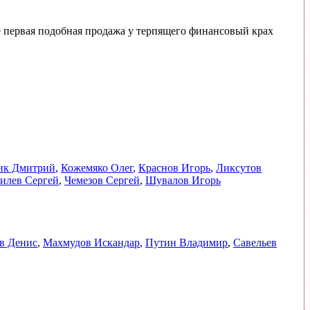
 первая подобная продажа у терпящего финансовый крах
ик Дмитрий
,
Кожемяко Олег
,
Краснов Игорь
,
Ликсутов
илев Сергей
,
Чемезов Сергей
,
Шувалов Игорь
в Денис
,
Махмудов Искандар
,
Путин Владимир
,
Савельев