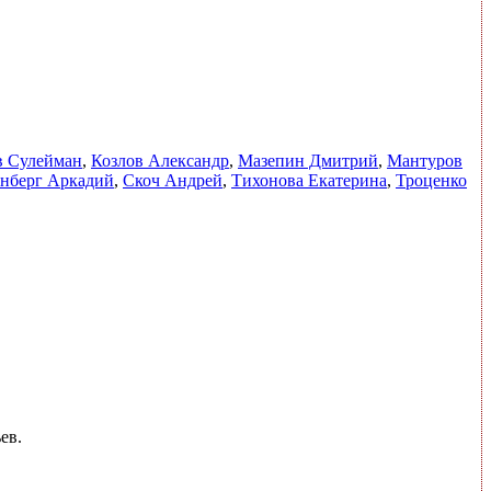
в Сулейман
,
Козлов Александр
,
Мазепин Дмитрий
,
Мантуров
енберг Аркадий
,
Скоч Андрей
,
Тихонова Екатерина
,
Троценко
ев.