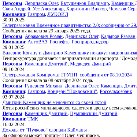
Персоны
:
Дерипаска Олег
,
Евтушенков Владимир
,
Каменщик 
Скоч Андрей
,
Усс Александр
,
Харитонин Виктор
,
Чемезов Сер
Компании
:
Газпром
,
ЛУКОЙЛ
30.01.2025
Телеграм-канал Временное правительство 2.0: сообщения от 29
Сообщения канала за 29 января 2025 года.
Персоны
:
Абрамович Роман
,
Дерипаска Олег
,
Кадыров Рамзан
Компании
:
АвтоВАЗ
,
Роснефть
,
Росприроднадзор
29.01.2025
Валерию Когану и Дмитрию Каменщику покажут национализ
Генпрокуратура добивается деприватизации аэропорта "Домоде
Персоны
:
Каменщик Дмитрий
,
Медведев Дмитрий
09.10.2024
Телеграм-канал Компромат ГРУПП: сообщения от 08.10.2024
Сообщения канала за 08 октября 2024 года.
Персоны
:
Гуцериев Михаил
,
Дерипаска Олег
,
Каменщик Дмит
Компании
:
Газпром
,
Концерн "Покровский"
,
Россельхозбанк
03.07.2024
Дмитрий Каменщик не мелочится со своей яхтой
Яхты российских миллиардеров сдаются в аренду всем желающи
Персоны
:
Каменщик Дмитрий
,
Пумпянский Дмитрий
Компании
:
ТМК
16.02.2024
Доходы от "Пулково" слопали Кайманы
За офшором может прятаться Олег Дерипаска.