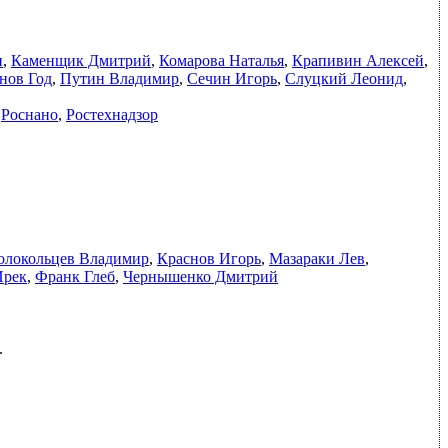
н
,
Каменщик Дмитрий
,
Комарова Наталья
,
Крапивин Алексей
,
нов Год
,
Путин Владимир
,
Сечин Игорь
,
Слуцкий Леонид
,
,
Роснано
,
Ростехнадзор
олокольцев Владимир
,
Краснов Игорь
,
Мазараки Лев
,
Ирек
,
Франк Глеб
,
Чернышенко Дмитрий
.