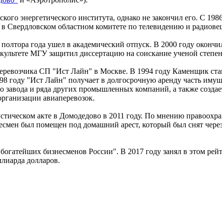
кого энергетического института, однако не закончил его. С 19
л в Свердловском областном комитете по телевидению и радиов
з полтора года ушел в академический отпуск. В 2000 году окон
акультете МГУ защитил диссертацию на соискание ученой степен
еревозчика СП "Ист Лайн" в Москве. В 1994 году Каменщик ста
 году "Ист Лайн" получает в долгосрочную аренду часть имуще
 завода и ряда других промышленных компаний, а также создае
организации авиаперевозок.
истическом акте в Домодедово в 2011 году. По мнению правоохр
смен был помещен под домашний арест, который был снят через 
 богатейших бизнесменов России". В 2017 году занял в этом рейт
ллиарда долларов.