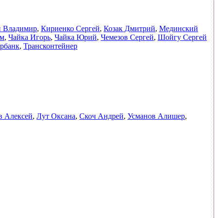
н Владимир
,
Кириенко Сергей
,
Козак Дмитрий
,
Мединский
ем
,
Чайка Игорь
,
Чайка Юрий
,
Чемезов Сергей
,
Шойгу Сергей
рбанк
,
Трансконтейнер
в Алексей
,
Лут Оксана
,
Скоч Андрей
,
Усманов Алишер
,