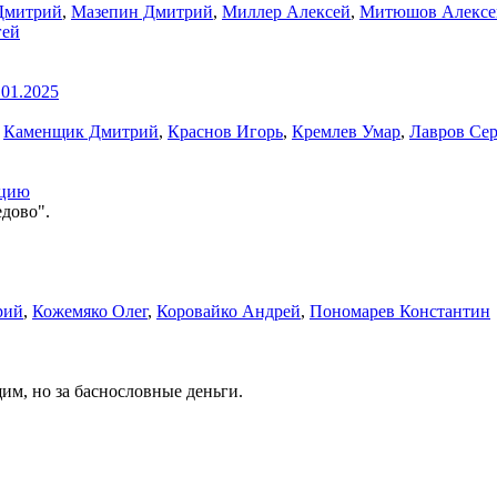
Дмитрий
,
Мазепин Дмитрий
,
Миллер Алексей
,
Митюшов Алексе
гей
.01.2025
,
Каменщик Дмитрий
,
Краснов Игорь
,
Кремлев Умар
,
Лавров Се
ацию
дово".
рий
,
Кожемяко Олег
,
Коровайко Андрей
,
Пономарев Константин
м, но за баснословные деньги.