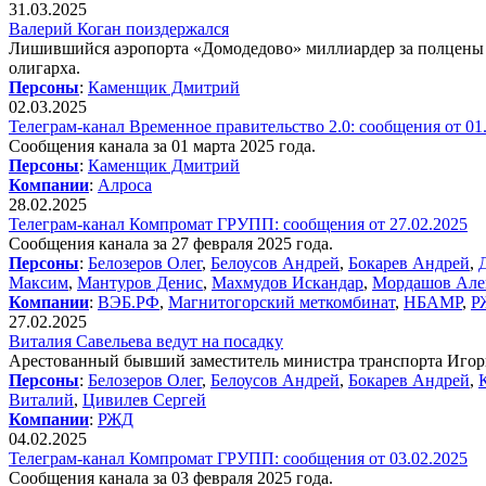
31.03.2025
Валерий Коган поиздержался
Лишившийся аэропорта «Домодедово» миллиардер за полцены п
олигарха.
Персоны
:
Каменщик Дмитрий
02.03.2025
Телеграм-канал Временное правительство 2.0: сообщения от 01
Сообщения канала за 01 марта 2025 года.
Персоны
:
Каменщик Дмитрий
Компании
:
Алроса
28.02.2025
Телеграм-канал Компромат ГРУПП: сообщения от 27.02.2025
Сообщения канала за 27 февраля 2025 года.
Персоны
:
Белозеров Олег
,
Белоусов Андрей
,
Бокарев Андрей
,
Максим
,
Мантуров Денис
,
Махмудов Искандар
,
Мордашов Але
Компании
:
ВЭБ.РФ
,
Магнитогорский меткомбинат
,
НБАМР
,
Р
27.02.2025
Виталия Савельева ведут на посадку
Арестованный бывший заместитель министра транспорта Игорь
Персоны
:
Белозеров Олег
,
Белоусов Андрей
,
Бокарев Андрей
,
Виталий
,
Цивилев Сергей
Компании
:
РЖД
04.02.2025
Телеграм-канал Компромат ГРУПП: сообщения от 03.02.2025
Сообщения канала за 03 февраля 2025 года.