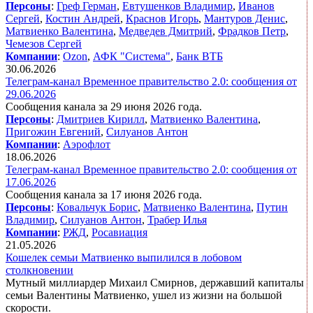
Персоны
:
Греф Герман
,
Евтушенков Владимир
,
Иванов
Сергей
,
Костин Андрей
,
Краснов Игорь
,
Мантуров Денис
,
Матвиенко Валентина
,
Медведев Дмитрий
,
Фрадков Петр
,
Чемезов Сергей
Компании
:
Ozon
,
АФК "Система"
,
Банк ВТБ
30.06.2026
Телеграм-канал Временное правительство 2.0: сообщения от
29.06.2026
Сообщения канала за 29 июня 2026 года.
Персоны
:
Дмитриев Кирилл
,
Матвиенко Валентина
,
Пригожин Евгений
,
Силуанов Антон
Компании
:
Аэрофлот
18.06.2026
Телеграм-канал Временное правительство 2.0: сообщения от
17.06.2026
Сообщения канала за 17 июня 2026 года.
Персоны
:
Ковальчук Борис
,
Матвиенко Валентина
,
Путин
Владимир
,
Силуанов Антон
,
Трабер Илья
Компании
:
РЖД
,
Росавиация
21.05.2026
Кошелек семьи Матвиенко выпилился в лобовом
столкновении
Мутный миллиардер Михаил Смирнов, державший капиталы
семьи Валентины Матвиенко, ушел из жизни на большой
скорости.