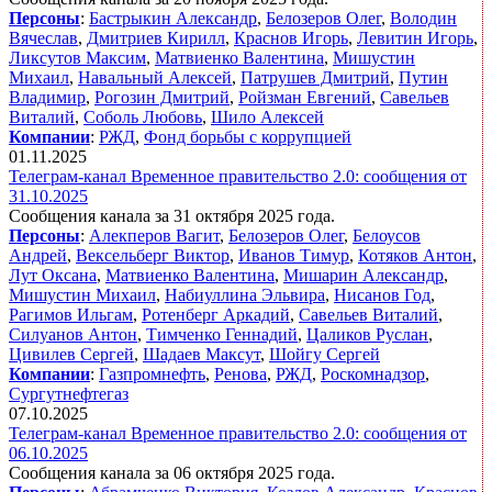
Персоны
:
Бастрыкин Александр
,
Белозеров Олег
,
Володин
Вячеслав
,
Дмитриев Кирилл
,
Краснов Игорь
,
Левитин Игорь
,
Ликсутов Максим
,
Матвиенко Валентина
,
Мишустин
Михаил
,
Навальный Алексей
,
Патрушев Дмитрий
,
Путин
Владимир
,
Рогозин Дмитрий
,
Ройзман Евгений
,
Савельев
Виталий
,
Соболь Любовь
,
Шило Алексей
Компании
:
РЖД
,
Фонд борьбы с коррупцией
01.11.2025
Телеграм-канал Временное правительство 2.0: сообщения от
31.10.2025
Сообщения канала за 31 октября 2025 года.
Персоны
:
Алекперов Вагит
,
Белозеров Олег
,
Белоусов
Андрей
,
Вексельберг Виктор
,
Иванов Тимур
,
Котяков Антон
,
Лут Оксана
,
Матвиенко Валентина
,
Мишарин Александр
,
Мишустин Михаил
,
Набиуллина Эльвира
,
Нисанов Год
,
Рагимов Ильгам
,
Ротенберг Аркадий
,
Савельев Виталий
,
Силуанов Антон
,
Тимченко Геннадий
,
Цаликов Руслан
,
Цивилев Сергей
,
Шадаев Максут
,
Шойгу Сергей
Компании
:
Газпромнефть
,
Ренова
,
РЖД
,
Роскомнадзор
,
Сургутнефтегаз
07.10.2025
Телеграм-канал Временное правительство 2.0: сообщения от
06.10.2025
Сообщения канала за 06 октября 2025 года.