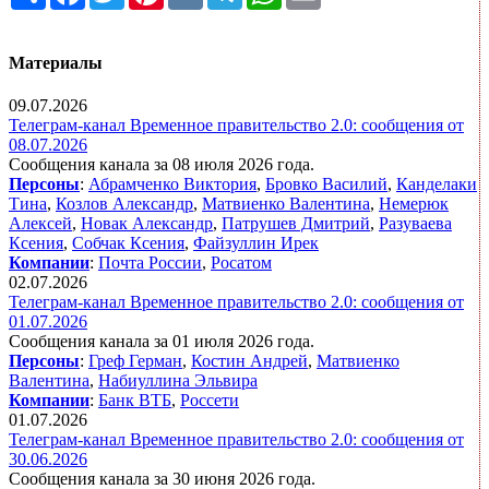
Материалы
09.07.2026
Телеграм-канал Временное правительство 2.0: сообщения от
08.07.2026
Сообщения канала за 08 июля 2026 года.
Персоны
:
Абрамченко Виктория
,
Бровко Василий
,
Канделаки
Тина
,
Козлов Александр
,
Матвиенко Валентина
,
Немерюк
Алексей
,
Новак Александр
,
Патрушев Дмитрий
,
Разуваева
Ксения
,
Собчак Ксения
,
Файзуллин Ирек
Компании
:
Почта России
,
Росатом
02.07.2026
Телеграм-канал Временное правительство 2.0: сообщения от
01.07.2026
Сообщения канала за 01 июля 2026 года.
Персоны
:
Греф Герман
,
Костин Андрей
,
Матвиенко
Валентина
,
Набиуллина Эльвира
Компании
:
Банк ВТБ
,
Россети
01.07.2026
Телеграм-канал Временное правительство 2.0: сообщения от
30.06.2026
Сообщения канала за 30 июня 2026 года.