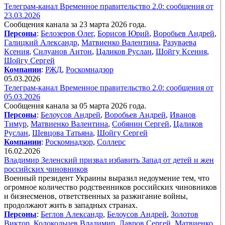
Телеграм-канал Временное правительство 2.0: сообщения от
23.03.2026
Сообщения канала за 23 марта 2026 года.
Персоны
:
Белозеров Олег
,
Борисов Юрий
,
Воробьев Андрей
,
Галицкий Александр
,
Матвиенко Валентина
,
Разуваева
Ксения
,
Силуанов Антон
,
Цаликов Руслан
,
Шойгу Ксения
,
Шойгу Сергей
Компании
:
РЖД
,
Роскомнадзор
05.03.2026
Телеграм-канал Временное правительство 2.0: сообщения от
05.03.2026
Сообщения канала за 05 марта 2026 года.
Персоны
:
Белоусов Андрей
,
Воробьев Андрей
,
Иванов
Тимур
,
Матвиенко Валентина
,
Собянин Сергей
,
Цаликов
Руслан
,
Шевцова Татьяна
,
Шойгу Сергей
Компании
:
Роскомнадзор
,
Соллерс
16.02.2026
Владимир Зеленский призвал избавить Запад от детей и жен
российских чиновников
Военный президент Украины выразил недоумение тем, что
огромное количество родственников российских чиновников
и бизнесменов, ответственных за разжигание войны,
продолжают жить в западных странах.
Персоны
:
Беглов Александр
,
Белоусов Андрей
,
Золотов
Виктор
,
Колокольцев Владимир
,
Лавров Сергей
,
Матвиенко