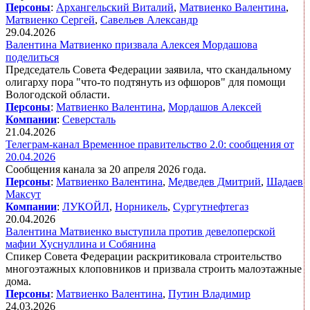
Персоны
:
Архангельский Виталий
,
Матвиенко Валентина
,
Матвиенко Сергей
,
Савельев Александр
29.04.2026
Валентина Матвиенко призвала Алексея Мордашова
поделиться
Председатель Совета Федерации заявила, что скандальному
олигарху пора "что-то подтянуть из офшоров" для помощи
Вологодской области.
Персоны
:
Матвиенко Валентина
,
Мордашов Алексей
Компании
:
Северсталь
21.04.2026
Телеграм-канал Временное правительство 2.0: сообщения от
20.04.2026
Сообщения канала за 20 апреля 2026 года.
Персоны
:
Матвиенко Валентина
,
Медведев Дмитрий
,
Шадаев
Максут
Компании
:
ЛУКОЙЛ
,
Норникель
,
Сургутнефтегаз
20.04.2026
Валентина Матвиенко выступила против девелоперской
мафии Хуснуллина и Собянина
Спикер Совета Федерации раскритиковала строительство
многоэтажных клоповников и призвала строить малоэтажные
дома.
Персоны
:
Матвиенко Валентина
,
Путин Владимир
24.03.2026