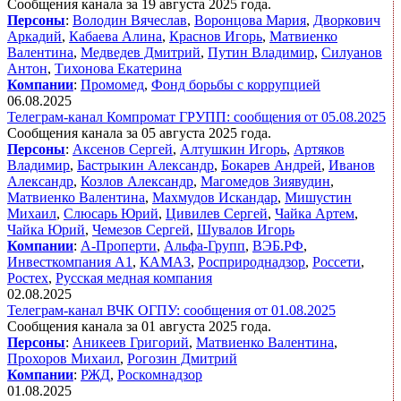
Сообщения канала за 19 августа 2025 года.
Персоны
:
Володин Вячеслав
,
Воронцова Мария
,
Дворкович
Аркадий
,
Кабаева Алина
,
Краснов Игорь
,
Матвиенко
Валентина
,
Медведев Дмитрий
,
Путин Владимир
,
Силуанов
Антон
,
Тихонова Екатерина
Компании
:
Промомед
,
Фонд борьбы с коррупцией
06.08.2025
Телеграм-канал Компромат ГРУПП: сообщения от 05.08.2025
Сообщения канала за 05 августа 2025 года.
Персоны
:
Аксенов Сергей
,
Алтушкин Игорь
,
Артяков
Владимир
,
Бастрыкин Александр
,
Бокарев Андрей
,
Иванов
Александр
,
Козлов Александр
,
Магомедов Зиявудин
,
Матвиенко Валентина
,
Махмудов Искандар
,
Мишустин
Михаил
,
Слюсарь Юрий
,
Цивилев Сергей
,
Чайка Артем
,
Чайка Юрий
,
Чемезов Сергей
,
Шувалов Игорь
Компании
:
А-Проперти
,
Альфа-Групп
,
ВЭБ.РФ
,
Инвесткомпания А1
,
КАМАЗ
,
Росприроднадзор
,
Россети
,
Ростех
,
Русская медная компания
02.08.2025
Телеграм-канал ВЧК ОГПУ: сообщения от 01.08.2025
Сообщения канала за 01 августа 2025 года.
Персоны
:
Аникеев Григорий
,
Матвиенко Валентина
,
Прохоров Михаил
,
Рогозин Дмитрий
Компании
:
РЖД
,
Роскомнадзор
01.08.2025