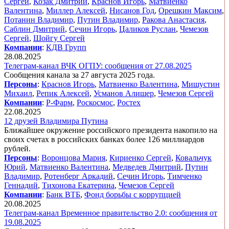
Сергей
,
Козак Дмитрий
,
Краснов Игорь
,
Матвиенко
Валентина
,
Миллер Алексей
,
Нисанов Год
,
Орешкин Максим
,
Потанин Владимир
,
Путин Владимир
,
Ракова Анастасия
,
Саблин Дмитрий
,
Сечин Игорь
,
Цаликов Руслан
,
Чемезов
Сергей
,
Шойгу Сергей
Компании
:
КДВ Групп
28.08.2025
Телеграм-канал ВЧК ОГПУ: сообщения от 27.08.2025
Сообщения канала за 27 августа 2025 года.
Персоны
:
Краснов Игорь
,
Матвиенко Валентина
,
Мишустин
Михаил
,
Репик Алексей
,
Усманов Алишер
,
Чемезов Сергей
Компании
:
Р-Фарм
,
Роскосмос
,
Ростех
22.08.2025
12 друзей Владимира Путина
Ближайшее окружение российского президента накопило на
своих счетах в российских банках более 126 миллиардов
рублей.
Персоны
:
Воронцова Мария
,
Кириенко Сергей
,
Ковальчук
Юрий
,
Матвиенко Валентина
,
Медведев Дмитрий
,
Путин
Владимир
,
Ротенберг Аркадий
,
Сечин Игорь
,
Тимченко
Геннадий
,
Тихонова Екатерина
,
Чемезов Сергей
Компании
:
Банк ВТБ
,
Фонд борьбы с коррупцией
20.08.2025
Телеграм-канал Временное правительство 2.0: сообщения от
19.08.2025