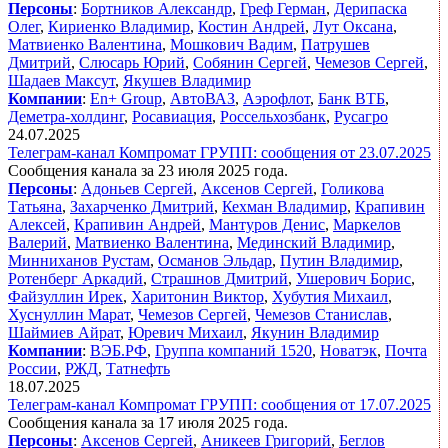
Персоны
:
Бортников Александр
,
Греф Герман
,
Дерипаска
Олег
,
Кириенко Владимир
,
Костин Андрей
,
Лут Оксана
,
Матвиенко Валентина
,
Мошкович Вадим
,
Патрушев
Дмитрий
,
Слюсарь Юрий
,
Собянин Сергей
,
Чемезов Сергей
,
Шадаев Максут
,
Якушев Владимир
Компании
:
En+ Group
,
АвтоВАЗ
,
Аэрофлот
,
Банк ВТБ
,
Деметра-холдинг
,
Росавиация
,
Россельхозбанк
,
Русагро
24.07.2025
Телеграм-канал Компромат ГРУПП: сообщения от 23.07.2025
Сообщения канала за 23 июля 2025 года.
Персоны
:
Адоньев Сергей
,
Аксенов Сергей
,
Голикова
Татьяна
,
Захарченко Дмитрий
,
Кехман Владимир
,
Крапивин
Алексей
,
Крапивин Андрей
,
Мантуров Денис
,
Маркелов
Валерий
,
Матвиенко Валентина
,
Мединский Владимир
,
Минниханов Рустам
,
Османов Эльдар
,
Путин Владимир
,
Ротенберг Аркадий
,
Страшнов Дмитрий
,
Ушерович Борис
,
Файзуллин Ирек
,
Харитонин Виктор
,
Хубутия Михаил
,
Хуснуллин Марат
,
Чемезов Сергей
,
Чемезов Станислав
,
Шаймиев Айрат
,
Юревич Михаил
,
Якунин Владимир
Компании
:
ВЭБ.РФ
,
Группа компаний 1520
,
Новатэк
,
Почта
России
,
РЖД
,
Татнефть
18.07.2025
Телеграм-канал Компромат ГРУПП: сообщения от 17.07.2025
Сообщения канала за 17 июля 2025 года.
Персоны
:
Аксенов Сергей
,
Аникеев Григорий
,
Беглов