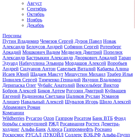
Август
Сентябрь
Октябрь
Ноябрь
Декабрь
Персоны
Путин Владимир
Чемезов Сергей
Дуров Павел
Новак
Александр
Белоусов Андрей
Собянин Сергей
Ротенберг
Аркадий
Мошкович Вадим
Медведев Дмитрий
Попелюх
Александр
Бастрыкин Александр
Дворкович Аркадий
Таран
Эдуард
Набиуллина Эльвира
Мордашов Алексей
Воробьев
Андрей
Силуанов Антон
Савельев Виталий
Кабаева Алина
Исаев Юрий
Шадаев Максут
Мишустин Михаил
Трабер Илья
Цивилев Сергей
Тимченко Геннадий
Якунин Владимир
Дерипаска Олег
Чубайс Анатолий
Вексельберг Виктор
Бобров Алексей
Биков Артем
Рогозин Дмитрий
Куйвашев
Евгений
Радионова Светлана
Цаликов Руслан
Усманов
Алишер
Навальный Алексей
Шувалов Игорь
Шило Алексей
Абрамович Роман
Компании
Wildberries
Русагро
Ozon
Газпром
Росатом
Банк ВТБ
Фонд
борьбы с коррупцией
РЖД
Росавиация
Ростех
Деметра-
холдинг
Альфа-Банк
Алроса
Газпромнефть
Роснано
Роскосмос
РУСАЛ
ЛУКОЙЛ
Соллерс
ВЭБ.РФ
Альфа-Групп