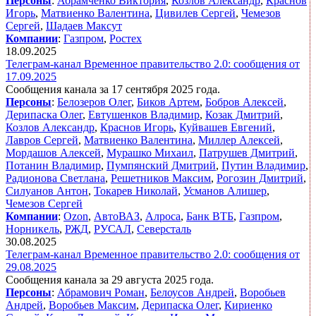
Персоны
:
Абрамченко Виктория
,
Козлов Александр
,
Краснов
Игорь
,
Матвиенко Валентина
,
Цивилев Сергей
,
Чемезов
Сергей
,
Шадаев Максут
Компании
:
Газпром
,
Ростех
18.09.2025
Телеграм-канал Временное правительство 2.0: сообщения от
17.09.2025
Сообщения канала за 17 сентября 2025 года.
Персоны
:
Белозеров Олег
,
Биков Артем
,
Бобров Алексей
,
Дерипаска Олег
,
Евтушенков Владимир
,
Козак Дмитрий
,
Козлов Александр
,
Краснов Игорь
,
Куйвашев Евгений
,
Лавров Сергей
,
Матвиенко Валентина
,
Миллер Алексей
,
Мордашов Алексей
,
Мурашко Михаил
,
Патрушев Дмитрий
,
Потанин Владимир
,
Пумпянский Дмитрий
,
Путин Владимир
,
Радионова Светлана
,
Решетников Максим
,
Рогозин Дмитрий
,
Силуанов Антон
,
Токарев Николай
,
Усманов Алишер
,
Чемезов Сергей
Компании
:
Ozon
,
АвтоВАЗ
,
Алроса
,
Банк ВТБ
,
Газпром
,
Норникель
,
РЖД
,
РУСАЛ
,
Северсталь
30.08.2025
Телеграм-канал Временное правительство 2.0: сообщения от
29.08.2025
Сообщения канала за 29 августа 2025 года.
Персоны
:
Абрамович Роман
,
Белоусов Андрей
,
Воробьев
Андрей
,
Воробьев Максим
,
Дерипаска Олег
,
Кириенко