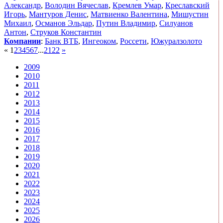
Александр
,
Володин Вячеслав
,
Кремлев Умар
,
Креславский
Игорь
,
Мантуров Денис
,
Матвиенко Валентина
,
Мишустин
Михаил
,
Османов Эльдар
,
Путин Владимир
,
Силуанов
Антон
,
Струков Константин
Компании
:
Банк ВТБ
,
Ингеоком
,
Россети
,
Южуралзолото
«
1
2
3
4
5
6
7
...
21
22
»
2009
2010
2011
2012
2013
2014
2015
2016
2017
2018
2019
2020
2021
2022
2023
2024
2025
2026