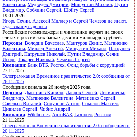
Валентина
,
Медведев Дмитрий
,
Мишустин Михаил
,
Путин
Владимир
,
Собянин Сергей
,
Шойгу Сергей
19.01.2026
Игорь Сечин, Алексей Миллер и Сергей Чемезов не знают,
куда закинуть деньги
Российские госменеджеры и чиновники держат на своих
счетах в российских банках десятки миллиардов рублей.
Персоны
:
Володин Вячеслав
,
Мантуров Денис
,
Матвиенко
Валентина
,
Миллер Алексей
,
Мишустин Михаил
,
Патрушев
Дмитрий
,
Патрушев Николай
,
Путин Владимир
,
Сечин
Игорь
,
Токарев Николай
,
Чемезов Сергей
Компании
:
Банк ВТБ
,
Ростех
,
Фонд борьбы с коррупцией
27.11.2025
Телеграм-канал Временное правительство 2.0: сообщения от
26.11.2025
Сообщения канала за 26 ноября 2025 года.
Персоны
:
Дмитриев Кирилл
,
Лавров Сергей
,
Литвиненко
Владимир
,
Матвиенко Валентина
,
Матвиенко Сергей
,
Савельев Виталий
,
Силуанов Антон
,
Соколов Максим
,
Цивилев Сергей
,
Чибис Андрей
Компании
:
Wildberries
,
АвтоВАЗ
,
Газпром
,
Росатом
21.11.2025
Телеграм-канал Временное правительство 2.0: сообщения от
20.11.2025
Сообщения канала за 20 ноября 2025 года.