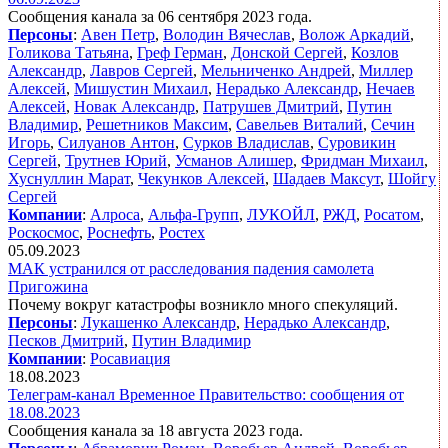
Сообщения канала за 06 сентября 2023 года.
Персоны
:
Авен Петр
,
Володин Вячеслав
,
Волож Аркадий
,
Голикова Татьяна
,
Греф Герман
,
Донской Сергей
,
Козлов
Александр
,
Лавров Сергей
,
Мельниченко Андрей
,
Миллер
Алексей
,
Мишустин Михаил
,
Нерадько Александр
,
Нечаев
Алексей
,
Новак Александр
,
Патрушев Дмитрий
,
Путин
Владимир
,
Решетников Максим
,
Савельев Виталий
,
Сечин
Игорь
,
Силуанов Антон
,
Сурков Владислав
,
Суровикин
Сергей
,
Трутнев Юрий
,
Усманов Алишер
,
Фридман Михаил
,
Хуснуллин Марат
,
Чекунков Алексей
,
Шадаев Максут
,
Шойгу
Сергей
Компании
:
Алроса
,
Альфа-Групп
,
ЛУКОЙЛ
,
РЖД
,
Росатом
,
Роскосмос
,
Роснефть
,
Ростех
05.09.2023
МАК устранился от расследования падения самолета
Пригожина
Почему вокруг катастрофы возникло много спекуляций.
Персоны
:
Лукашенко Александр
,
Нерадько Александр
,
Песков Дмитрий
,
Путин Владимир
Компании
:
Росавиация
18.08.2023
Телеграм-канал Временное Правительство: сообщения от
18.08.2023
Сообщения канала за 18 августа 2023 года.