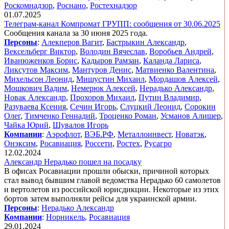
Роскомнадзор
,
Роснано
,
Ростехнадзор
01.07.2025
Телеграм-канал Компромат ГРУПП: сообщения от 30.06.2025
Сообщения канала за 30 июня 2025 года.
Персоны
:
Алекперов Вагит
,
Бастрыкин Александр
,
Вексельберг Виктор
,
Володин Вячеслав
,
Воробьев Андрей
,
Иванюженков Борис
,
Кадыров Рамзан
,
Каланда Лариса
,
Ликсутов Максим
,
Мантуров Денис
,
Матвиенко Валентина
,
Михельсон Леонид
,
Мишустин Михаил
,
Мордашов Алексей
,
Мошкович Вадим
,
Немерюк Алексей
,
Нерадько Александр
,
Новак Александр
,
Прохоров Михаил
,
Путин Владимир
,
Разуваева Ксения
,
Сечин Игорь
,
Слуцкий Леонид
,
Сорокин
Олег
,
Тимченко Геннадий
,
Троценко Роман
,
Усманов Алишер
,
Чайка Юрий
,
Шувалов Игорь
Компании
:
Аэрофлот
,
ВЭБ.РФ
,
Металлоинвест
,
Новатэк
,
Онэксим
,
Росавиация
,
Россети
,
Ростех
,
Русагро
12.02.2024
Александр Нерадько пошел на посадку
В офисах Росавиации прошли обыски, причиной которых
стал вывод бывшим главой ведомства Нерадько 60 самолетов
и вертолетов из российской юрисдикции. Некоторые из этих
бортов затем выполняли рейсы для украинской армии.
Персоны
:
Нерадько Александр
Компании
:
Норникель
,
Росавиация
29.01.2024