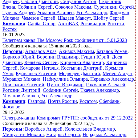
Андрей
,
Саблин Дмитрий
,
Силуанов Антон
,
Скрынник
Елена
,
Собянин Сергей
,
Соколов Максим
,
Суровикин Сергей
,
Турчак Андрей
,
Усманов Алишер
,
Усс Александр
,
Фридман
Михаил
,
Чемезов Сергей
,
Шадаев Максут
,
Шойгу Сергей
Компании
:
Capital Group
,
АвтоВАЗ
,
Росавиация
,
Россети
,
Ростех
16.01.2023
Телеграм-канал The Moscow Post: сообщения от 15.01.2023
Сообщения канала за 15 января 2023 года.
Персоны
:
Агаларов Араз
,
Акимов Максим
,
Баталов Роман
,
Борисов Юрий
,
Воронин Владимир
,
Гущин Юрий
,
Доев
Дмитрий
,
Кельбах Сергей
,
Кириенко Владимир
,
Кириенко
Сергей
,
Комарова Наталья
,
Костыгин Дмитрий
,
Кремлев
Умар
,
Куйвашев Евгений
,
Медведев Дмитрий
,
Мейер Август
,
Мурашко Михаил
,
Набиуллина Эльвира
,
Нерадько Александр
,
Пригожин Евгений
,
Путин Владимир
,
Рахманов Алексей
,
Рогозин Дмитрий
,
Собянин Сергей
,
Ткачев Александр
,
Усманов Алишер
,
Усс Александр
Компании
:
Газпром
,
Почта России
,
Росатом
,
Сбербанк
,
Фосагро
29.12.2022
Телеграм-канал Компромат ГРУПП: сообщения от 29.12.2022
Сообщения канала за 29 декабря 2022 года.
Персоны
:
Воробьев Андрей
,
Колокольцев Владимир
,
Мишустин Михаил
,
Натаров Сергей
,
Нерадько Александр
,