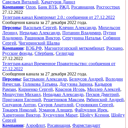
Савельев Виталий
,
Хачатуров Данил
Компании
:
Ozon
,
Банк ВТБ
,
РЖД
,
Росавиация
,
Росгосстрах
27.12.2022
Телеграм-канал Компромат 2.0.: сообщения от 27.12.2022
Сообщения канала за 27 декабря 2022 года.
Персоны
:
Васильев Сергей
,
Клячин Александр
,
Михельсон
Леонид
,
Нерадько Александр
,
Потанин Владимир
,
Путин
Владимир
,
Рашников Виктор
,
Сергунина Наталья
,
Собянин
Сергей
,
Чигиринский Шалва
Компании
:
ВЭБ.РФ
,
Магнитогорский меткомбинат
,
Роснано
,
Русские фонды
,
Сбербанк
,
Селигдар
27.12.2022
Телеграм-канал Временное Правительство: сообщения от
27.12.2022
Сообщения канала за 27 декабря 2022 года.
Персоны
:
Бастрыкин Александр
,
Белоусов Андрей
,
Володин
Вячеслав
,
Голикова Татьяна
,
Догузова Зарина
,
Кадыров
Рамзан
,
Кириенко Сергей
,
Краснов Игорь
,
Миллер Алексей
,
Мишустин Михаил
,
Нерадько Александр
,
Песков Дмитрий
,
Пригожин Евгений
,
Решетников Максим
,
Рябинский Андрей
,
Силуанов Антон
,
Скуров Анатолий
,
Суровикин Сергей
,
Токарев Николай
,
Усманов Алишер
,
Файзуллин Ирек
,
Харитонин Виктор
,
Хуснуллин Марат
,
Шойгу Ксения
,
Шойгу
Сергей
Компании
:
Аэрофлот
,
Росавиация
,
Фармстандарт