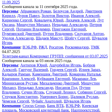
11.09.2025
Сообщения канала за 11 сентября 2025 года.
Персоны
:
Абрамович Роман
,
Белоусов Андрей
,
Дмитриев
Кирилл
,
Дуров Павел
,
Золотов Виктор
,
Иванов Алексей
,
Кириенко Сергей
,
Ковальчук Юрий
,
Лихачев Алексей
,
Лут
Оксана
,
Мишустин Михаил
,
Нерадько Александр
,
Петров
Сергей
,
Потанин Владимир
,
Пригожин Евгений
,
Пумпянский Дмитрий
,
Путин Владимир
,
Силуанов Антон
,
Удодов Александр
,
Шадаев Максут
,
Шойгу Сергей
,
Шувалов
Игорь
Компании
:
ВЭБ.РФ
,
РЖД
,
Росатом
,
Роскомнадзор
,
ТМК
04.07.2025
Телеграм-канал Компромат ГРУПП: сообщения от 03.07.2025
Сообщения канала за 03 июля 2025 года.
Персоны
:
Антипов Юрий
,
Ашурбейли Игорь
,
Бобров
Алексей
,
Гартунг Валерий
,
Гордеев Сергей
,
Илиев Зарах
,
Кадыров Рамзан
,
Каменщик Дмитрий
,
Комарова Наталья
,
Крапивин Алексей
,
Куйвашев Евгений
,
Мазараки Лев
,
Минниханов Рустам
,
Михальченко Дмитрий
,
Мишустин
Михаил
,
Нерадько Александр
,
Нисанов Год
,
Путин
Владимир
,
Сечин Игорь
,
Слуцкий Леонид
,
Собянин Сергей
,
Струков Константин
,
Ушерович Борис
,
Цаликов Руслан
,
Чемезов Сергей
,
Чубайс Анатолий
,
Шувалов Игорь
Компании
:
Crocus Group
,
Банк ВТБ
,
ВЭБ.РФ
,
Киевская
площадь
,
Московский кредитный банк
,
Нацпроектстрой
,