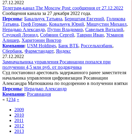
27.12.2022
Телеграм-канал The Moscow Post: сообщения от 27.12.2022
Сообщения канала за 27 декабря 2022 года.
Персоны
:
Бакальчук Татьяна
,
Бернштам Евгений
,
Голикова
Татьяна
,
Греф Герман
,
Ковальчук Юрий
,
Мишустин Михаил
,
Нерадько Александр
,
Путин Владимир
,
Савельев Виталий
,
Слуцкий Леонид
,
Собянин Сергей
,
Таврин Иван
,
Усманов
Алишер
,
Харитонин Виктор
Компании
:
USM Holdings
,
Банк ВТБ
,
Россельхозбанк
,
Сбербанк
,
Фармстандарт
,
Яндекс
27.12.2022
Замначальника управления Росавиации попался при
получении 4,5 млн руб. от подрядчика
Суд постановил арестовать задержанного ранее заместителя
начальника управления цифровизации Росавиации
Александра Матюшкина по подозрению в получении взятки
Персоны
:
Нерадько Александр
Компании
:
Росавиация
«
1
2
3
4
»
2009
2010
2011
2012
2013