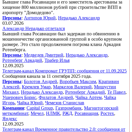
Бывшие глава Росавиации и его заместитель арестованы за
хищение 800 миллионов рублей при строительстве ВПП в
аэропорту "Домодедово".
Персоны
:
Антипов Юрий
,
Нерадько Александр
03.07.2026
Александр Нерадько отлетался
Бывший глава Росавиации был задержан по обвинению в
мошенничестве организованной группой в особо крупном
размере. Это стало продолжением погрома клана Аркадия
Ротенберга.
Персоны
:
Медведев Дмитрий
,
Нерадько Александр
,
Ротенберг Аркадий
,
Трабер Илья
12.09.2025
Телеграм-канал Компромат ГРУПП: сообщения от 11.09.2025
Сообщения канала за 11 сентября 2025 года.
Персоны
:
Болотов Андрей
,
Воробьев Максим
,
Крапивин
Алексей
,
Кремлев Умар
,
Маркелов Валерий
,
Мишустин
Михаил
,
Нерадько Александр
,
Ротенберг Аркадий
,
Те Павел
,
Ушерович Борис
,
Филатов Андрей
,
Чайка Артем
,
Чайка
Игорь
,
Чайка Юрий
,
Чемезов Станислав
Компании
:
Capital Group
,
Газпромбанк
,
Магнитогорский
меткомбинат
,
Мечел
,
НЛМК
,
РЖД
,
Росавиация
,
Ростех
,
Яндекс
12.09.2025
Телеграм-канал Временное правительство 2.0: сообщения от