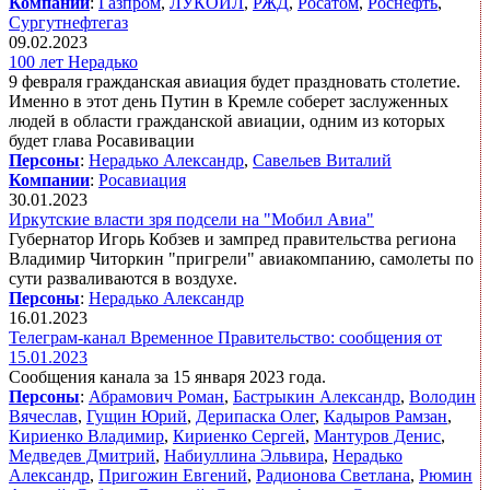
Компании
:
Газпром
,
ЛУКОЙЛ
,
РЖД
,
Росатом
,
Роснефть
,
Сургутнефтегаз
09.02.2023
100 лет Нерадько
9 февраля гражданская авиация будет праздновать столетие.
Именно в этот день Путин в Кремле соберет заслуженных
людей в области гражданской авиации, одним из которых
будет глава Росавивации
Персоны
:
Нерадько Александр
,
Савельев Виталий
Компании
:
Росавиация
30.01.2023
Иркутские власти зря подсели на "Мобил Авиа"
Губернатор Игорь Кобзев и зампред правительства региона
Владимир Читоркин "пригрели" авиакомпанию, самолеты по
сути разваливаются в воздухе.
Персоны
:
Нерадько Александр
16.01.2023
Телеграм-канал Временное Правительство: сообщения от
15.01.2023
Сообщения канала за 15 января 2023 года.
Персоны
:
Абрамович Роман
,
Бастрыкин Александр
,
Володин
Вячеслав
,
Гущин Юрий
,
Дерипаска Олег
,
Кадыров Рамзан
,
Кириенко Владимир
,
Кириенко Сергей
,
Мантуров Денис
,
Медведев Дмитрий
,
Набиуллина Эльвира
,
Нерадько
Александр
,
Пригожин Евгений
,
Радионова Светлана
,
Рюмин