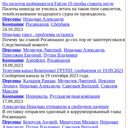
На пилотов разбившегося Falcon 10 пробы ставить негде
Пилоты никогда не учились летать на таком типе самолетов,
техобслуживание воздушного судна не проводилось.
Персоны
:
Нерадько Александр
Компании
:
Росавиация
,
Сбербанк
24.10.2023
Нерадько ушел - проблемы остались
Почему экс-главой Росавиации до сих пор не заинтересовался
Следственный комитет.
Персоны
:
Медведев Дмитрий
,
Нерадько Александр
,
Пригожин Евгений
,
Путин Владимир
Компании
:
Аэрофлот
,
Росавиация
19.09.2023
Телеграм-канал Компромат ГРУПП: сообщения от 19.09.2023
Сообщения канала за 19 сентября 2023 года.
Персоны
:
Кадыров Рамзан
,
Медведев Дмитрий
,
Невзлин
Леонид
,
Нерадько Александр
,
Савельев Виталий
,
Соколов
Максим
Компании
:
Норникель
,
Русская медная компания
17.09.2023
Александра Нерадько отправили в свободное падение
В отставку отправлен одиозный и коррумпированный глава
Росавиации.
Персоны
:
Белоусов Андрей
,
Мишустин Михаил
,
Нерадько
Александр
,
Путин Владимир
,
Савельев Виталий