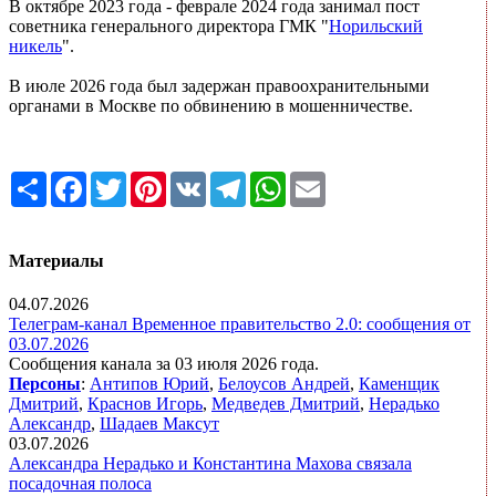
В октябре 2023 года - феврале 2024 года занимал пост
советника генерального директора ГМК "
Норильский
никель
".
В июле 2026 года был задержан правоохранительными
органами в Москве по обвинению в мошенничестве.
Share
Facebook
Twitter
Pinterest
VK
Telegram
WhatsApp
Email
Материалы
04.07.2026
Телеграм-канал Временное правительство 2.0: сообщения от
03.07.2026
Сообщения канала за 03 июля 2026 года.
Персоны
:
Антипов Юрий
,
Белоусов Андрей
,
Каменщик
Дмитрий
,
Краснов Игорь
,
Медведев Дмитрий
,
Нерадько
Александр
,
Шадаев Максут
03.07.2026
Александра Нерадько и Константина Махова связала
посадочная полоса