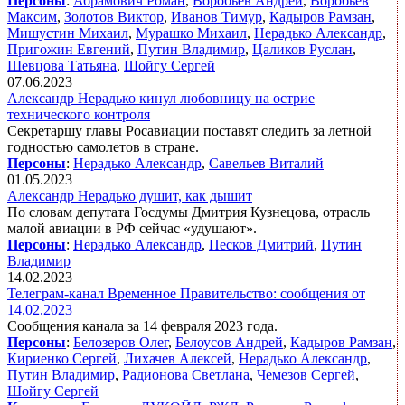
Персоны
:
Абрамович Роман
,
Воробьев Андрей
,
Воробьев
Максим
,
Золотов Виктор
,
Иванов Тимур
,
Кадыров Рамзан
,
Мишустин Михаил
,
Мурашко Михаил
,
Нерадько Александр
,
Пригожин Евгений
,
Путин Владимир
,
Цаликов Руслан
,
Шевцова Татьяна
,
Шойгу Сергей
07.06.2023
Александр Нерадько кинул любовницу на острие
технического контроля
Секретаршу главы Росавиации поставят следить за летной
годностью самолетов в стране.
Персоны
:
Нерадько Александр
,
Савельев Виталий
01.05.2023
Александр Нерадько душит, как дышит
По словам депутата Госдумы Дмитрия Кузнецова, отрасль
малой авиации в РФ сейчас «удушают».
Персоны
:
Нерадько Александр
,
Песков Дмитрий
,
Путин
Владимир
14.02.2023
Телеграм-канал Временное Правительство: сообщения от
14.02.2023
Сообщения канала за 14 февраля 2023 года.
Персоны
:
Белозеров Олег
,
Белоусов Андрей
,
Кадыров Рамзан
,
Кириенко Сергей
,
Лихачев Алексей
,
Нерадько Александр
,
Путин Владимир
,
Радионова Светлана
,
Чемезов Сергей
,
Шойгу Сергей