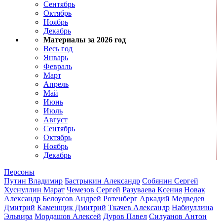
Сентябрь
Октябрь
Ноябрь
Декабрь
Материалы за 2026 год
Весь год
Январь
Февраль
Март
Апрель
Май
Июнь
Июль
Август
Сентябрь
Октябрь
Ноябрь
Декабрь
Персоны
Путин Владимир
Бастрыкин Александр
Собянин Сергей
Хуснуллин Марат
Чемезов Сергей
Разуваева Ксения
Новак
Александр
Белоусов Андрей
Ротенберг Аркадий
Медведев
Дмитрий
Каменщик Дмитрий
Ткачев Александр
Набиуллина
Эльвира
Мордашов Алексей
Дуров Павел
Силуанов Антон