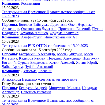
Компании
:
Росавиация
15.09.2023
Телеграм-канал Временное Правительство: сообщения от
15.09.2023
Сообщения канала за 15 сентября 2023 года.
Персоны
:
Боллоев Таймураз
,
Дерипаска Олег
,
Нерадько
Александр
,
Овсянников Дмитрий
,
Пригожин Евгений
,
Путин
Владимир
,
Усманов Алишер
,
Фридман Михаил
Компании
:
Альфа-Групп
,
Инвесткомпания А1
15.09.2023
Телеграм-канал ВЧК ОГПУ: сообщения от 15.09.2023
Сообщения канала за 15 сентября 2023 года.
Персоны
:
Бастрыкин Александр
,
Босов Дмитрий
,
Босов
Катерина
,
Кадыров Рамзан
,
Нерадько Александр
,
Пригожин
Евгений
,
Сурков Владислав
,
Хотин Алексей
,
Хотин Юрий
,
Чайка Артем
,
Чубайс Анатолий
Компании
:
Дулисьма
,
Росбанк
15.09.2023
Александра Нерадько ждет катапультирование
Главу Росавиации хотят сменить.
Персоны
:
Белоусов Андрей
,
Мишустин Михаил
,
Нерадько
Александр
,
Савельев Виталий
07.09.2023
Телеграм-канал Временное Правительство: сообщения от
06.09.2023