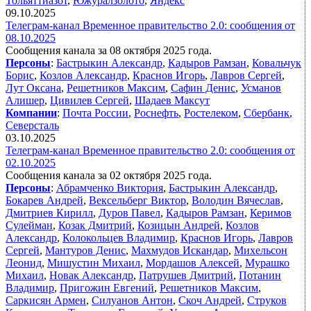
Тольяттиазот
,
Южуралзолото
,
Яндекс
09.10.2025
Телеграм-канал Временное правительство 2.0: сообщения от
08.10.2025
Сообщения канала за 08 октября 2025 года.
Персоны
:
Бастрыкин Александр
,
Кадыров Рамзан
,
Ковальчук
Борис
,
Козлов Александр
,
Краснов Игорь
,
Лавров Сергей
,
Лут Оксана
,
Решетников Максим
,
Сафин Денис
,
Усманов
Алишер
,
Цивилев Сергей
,
Шадаев Максут
Компании
:
Почта России
,
Роснефть
,
Ростелеком
,
Сбербанк
,
Северсталь
03.10.2025
Телеграм-канал Временное правительство 2.0: сообщения от
02.10.2025
Сообщения канала за 02 октября 2025 года.
Персоны
:
Абрамченко Виктория
,
Бастрыкин Александр
,
Бокарев Андрей
,
Вексельберг Виктор
,
Володин Вячеслав
,
Дмитриев Кирилл
,
Дуров Павел
,
Кадыров Рамзан
,
Керимов
Сулейман
,
Козак Дмитрий
,
Козицын Андрей
,
Козлов
Александр
,
Колокольцев Владимир
,
Краснов Игорь
,
Лавров
Сергей
,
Мантуров Денис
,
Махмудов Искандар
,
Михельсон
Леонид
,
Мишустин Михаил
,
Мордашов Алексей
,
Мурашко
Михаил
,
Новак Александр
,
Патрушев Дмитрий
,
Потанин
Владимир
,
Пригожин Евгений
,
Решетников Максим
,
Саркисян Армен
,
Силуанов Антон
,
Скоч Андрей
,
Струков