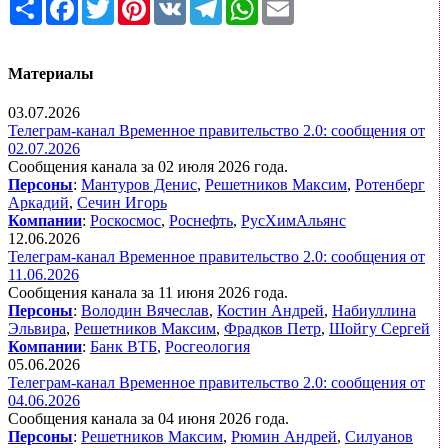
Share
Facebook
Twitter
Pinterest
VK
Telegram
WhatsApp
Email
Материалы
03.07.2026
Телеграм-канал Временное правительство 2.0: сообщения от
02.07.2026
Сообщения канала за 02 июля 2026 года.
Персоны
:
Мантуров Денис
,
Решетников Максим
,
Ротенберг
Аркадий
,
Сечин Игорь
Компании
:
Роскосмос
,
Роснефть
,
РусХимАльянс
12.06.2026
Телеграм-канал Временное правительство 2.0: сообщения от
11.06.2026
Сообщения канала за 11 июня 2026 года.
Персоны
:
Володин Вячеслав
,
Костин Андрей
,
Набиуллина
Эльвира
,
Решетников Максим
,
Фрадков Петр
,
Шойгу Сергей
Компании
:
Банк ВТБ
,
Росгеология
05.06.2026
Телеграм-канал Временное правительство 2.0: сообщения от
04.06.2026
Сообщения канала за 04 июня 2026 года.
Персоны
:
Решетников Максим
,
Рюмин Андрей
,
Силуанов