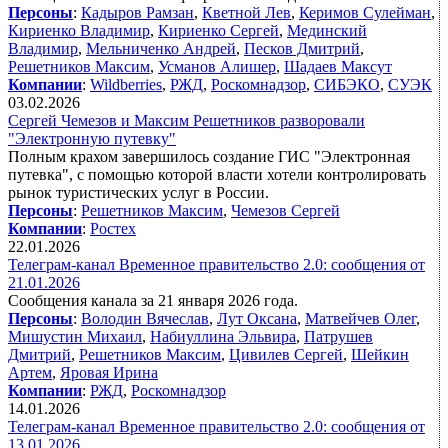
Персоны
:
Кадыров Рамзан
,
Кветной Лев
,
Керимов Сулейман
,
Кириенко Владимир
,
Кириенко Сергей
,
Мединский
Владимир
,
Мельниченко Андрей
,
Песков Дмитрий
,
Решетников Максим
,
Усманов Алишер
,
Шадаев Максут
Компании
:
Wildberries
,
РЖД
,
Роскомнадзор
,
СИБЭКО
,
СУЭК
03.02.2026
Сергей Чемезов и Максим Решетников разворовали
"Электронную путевку"
Полным крахом завершилось создание ГИС "Электронная
путевка", с помощью которой власти хотели контролировать
рынок туристических услуг в России.
Персоны
:
Решетников Максим
,
Чемезов Сергей
Компании
:
Ростех
22.01.2026
Телеграм-канал Временное правительство 2.0: сообщения от
21.01.2026
Сообщения канала за 21 января 2026 года.
Персоны
:
Володин Вячеслав
,
Лут Оксана
,
Матвейчев Олег
,
Мишустин Михаил
,
Набиуллина Эльвира
,
Патрушев
Дмитрий
,
Решетников Максим
,
Цивилев Сергей
,
Шейкин
Артем
,
Яровая Ирина
Компании
:
РЖД
,
Роскомнадзор
14.01.2026
Телеграм-канал Временное правительство 2.0: сообщения от
13.01.2026