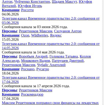
Антон
,
Чуйченко Константин
,
Шадаев Максут
,
Юсуфов
Виталий
,
Юсуфов Игорь
Компании
:
Россети
04.06.2026
Телеграм-канал Временное правительство 2.0: сообщения от
03.06.2026
Сообщения канала за 03 июня 2026 года.
Персоны
:
Решетников Максим
,
Силуанов Антон
Компании
:
Ozon
,
Wildberries
,
Яндекс
15.05.2026
Телеграм-канал Временное правительство 2.0: сообщения от
14.05.2026
Сообщения канала за 14 мая 2026 года.
Персоны
:
Воробьев Андрей
,
Голикова Татьяна
,
Козлов
Александр
,
Мошкович Вадим
,
Патрушев Дмитрий
,
Решетников Максим
,
Чубайс Анатолий
Компании
:
Роснано
,
Русагро
18.04.2026
Телеграм-канал Временное правительство 2.0: сообщения от
17.04.2026
Сообщения канала за 17 апреля 2026 года.
Персоны
:
Решетников Максим
Компании
:
Роскомнадзор
17.04.2026
Максим Решетников поправил свои финансы на лекарствах