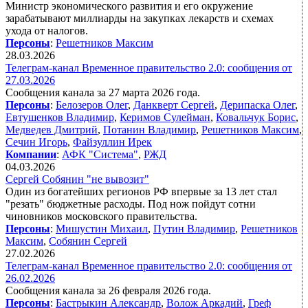
Министр экономического развития и его окружение
зарабатывают миллиарды на закупках лекарств и схемах
ухода от налогов.
Персоны
:
Решетников Максим
28.03.2026
Телеграм-канал Временное правительство 2.0: сообщения от
27.03.2026
Сообщения канала за 27 марта 2026 года.
Персоны
:
Белозеров Олег
,
Данкверт Сергей
,
Дерипаска Олег
,
Евтушенков Владимир
,
Керимов Сулейман
,
Ковальчук Борис
,
Медведев Дмитрий
,
Потанин Владимир
,
Решетников Максим
,
Сечин Игорь
,
Файзуллин Ирек
Компании
:
АФК "Система"
,
РЖД
04.03.2026
Сергей Собянин "не вывозит"
Один из богатейших регионов РФ впервые за 13 лет стал
"резать" бюджетные расходы. Под нож пойдут сотни
чиновников московского правительства.
Персоны
:
Мишустин Михаил
,
Путин Владимир
,
Решетников
Максим
,
Собянин Сергей
27.02.2026
Телеграм-канал Временное правительство 2.0: сообщения от
26.02.2026
Сообщения канала за 26 февраля 2026 года.
Персоны
:
Бастрыкин Александр
,
Волож Аркадий
,
Греф