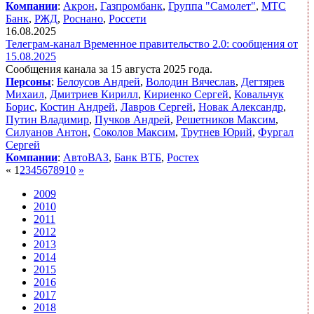
Компании
:
Акрон
,
Газпромбанк
,
Группа "Самолет"
,
МТС
Банк
,
РЖД
,
Роснано
,
Россети
16.08.2025
Телеграм-канал Временное правительство 2.0: сообщения от
15.08.2025
Сообщения канала за 15 августа 2025 года.
Персоны
:
Белоусов Андрей
,
Володин Вячеслав
,
Дегтярев
Михаил
,
Дмитриев Кирилл
,
Кириенко Сергей
,
Ковальчук
Борис
,
Костин Андрей
,
Лавров Сергей
,
Новак Александр
,
Путин Владимир
,
Пучков Андрей
,
Решетников Максим
,
Силуанов Антон
,
Соколов Максим
,
Трутнев Юрий
,
Фургал
Сергей
Компании
:
АвтоВАЗ
,
Банк ВТБ
,
Ростех
«
1
2
3
4
5
6
7
8
9
10
»
2009
2010
2011
2012
2013
2014
2015
2016
2017
2018