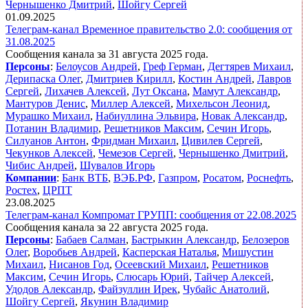
Чернышенко Дмитрий
,
Шойгу Сергей
01.09.2025
Телеграм-канал Временное правительство 2.0: сообщения от
31.08.2025
Сообщения канала за 31 августа 2025 года.
Персоны
:
Белоусов Андрей
,
Греф Герман
,
Дегтярев Михаил
,
Дерипаска Олег
,
Дмитриев Кирилл
,
Костин Андрей
,
Лавров
Сергей
,
Лихачев Алексей
,
Лут Оксана
,
Мамут Александр
,
Мантуров Денис
,
Миллер Алексей
,
Михельсон Леонид
,
Мурашко Михаил
,
Набиуллина Эльвира
,
Новак Александр
,
Потанин Владимир
,
Решетников Максим
,
Сечин Игорь
,
Силуанов Антон
,
Фридман Михаил
,
Цивилев Сергей
,
Чекунков Алексей
,
Чемезов Сергей
,
Чернышенко Дмитрий
,
Чибис Андрей
,
Шувалов Игорь
Компании
:
Банк ВТБ
,
ВЭБ.РФ
,
Газпром
,
Росатом
,
Роснефть
,
Ростех
,
ЦРПТ
23.08.2025
Телеграм-канал Компромат ГРУПП: сообщения от 22.08.2025
Сообщения канала за 22 августа 2025 года.
Персоны
:
Бабаев Салман
,
Бастрыкин Александр
,
Белозеров
Олег
,
Воробьев Андрей
,
Касперская Наталья
,
Мишустин
Михаил
,
Нисанов Год
,
Осеевский Михаил
,
Решетников
Максим
,
Сечин Игорь
,
Слюсарь Юрий
,
Тайчер Алексей
,
Удодов Александр
,
Файзуллин Ирек
,
Чубайс Анатолий
,
Шойгу Сергей
,
Якунин Владимир