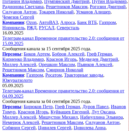
Потанин Владимир
,
Пумпянский Дмитрий
,
Путин Владимир
,
Радионова Светлана
,
Решетников Максим
,
Рогозин Дмитрий
,
Силуанов Антон
,
Токарев Николай
,
Усманов Алишер
,
Чемезов Сергей
Компании
:
Ozon
,
АвтоВАЗ
,
Алроса
,
Банк ВТБ
,
Газпром
,
Норникель
,
РЖД
,
РУСАЛ
,
Северсталь
16.09.2025
Телеграм-канал Временное правительство 2.0: сообщения от
15.09.2025
Сообщения канала за 15 сентября 2025 года.
Персоны
:
Биков Артем
,
Бобров Алексей
,
Греф Герман
,
Кириенко Владимир
,
Краснов Игорь
,
Медведев Дмитрий
,
Миллер Алексей
,
Орешкин Максим
,
Пьянков Алексей
,
Решетников Максим
,
Смирнов Николай
Компании
:
Газпром
,
Росатом
,
Тракторные заводы
,
Южуралзолото
05.09.2025
Телеграм-канал Временное правительство 2.0: сообщения от
04.09.2025
Сообщения канала за 04 сентября 2025 года.
Персоны
:
Бирюков Петр
,
Греф Герман
,
Дуров Павел
,
Иванов
Тимур
,
Краснов Игорь
,
Куйвашев Евгений
,
Лут Оксана
,
Миллер Алексей
,
Мишустин Михаил
,
Набиуллина Эльвира
,
Немерюк Алексей
,
Решетников Максим
,
Силуанов Антон
,
Собянин Сергей
,
Цивилев Сергей
,
Цивилева Анна
,