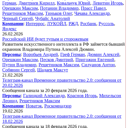
Герман
,
Дмитриев Кирилл
,
Ковальчук Юрий
,
Левитин Игорь
,
Орешкин Максим
,
Потанин Владимир
,
Прасс Павел
,
Решетников Максим
,
Тиньков Олег
,
Чачава Александр
,
Черный Сергей
,
Чубайс Анатолий
Компании
:
Интеррос
,
ЛУКОЙЛ
,
РЖД
,
Росбанк
,
Руссоль
,
Яндекс
26.02.2026
Российский ИИ будет тупым и сторожевым
Развитием искусственного интеллекта в РФ займется бывший
охранник Владимира Путина Алексей Дюмин.
Персоны
:
Воробьев Андрей
,
Греф Герман
,
Дюмин Алексей
,
Орешкин Максим
,
Песков Дмитрий
,
Пригожин Евгений
,
Путин Владимир
,
Решетников Максим
,
Силуанов Антон
,
Собянин Сергей
,
Шадаев Максут
21.02.2026
Телеграм-канал Временное правительство 2.0: сообщения от
20.02.2026
Сообщения канала за 20 февраля 2026 года.
Персоны
:
Галицкий Александр
,
Краснов Игорь
,
Михельсон
Леонид
,
Решетников Максим
Компании
:
Новатэк
,
Роскомнадзор
19.02.2026
Телеграм-канал Временное правительство 2.0: сообщения от
18.02.2026
Сообщения канала за 18 февраля 2026 года.