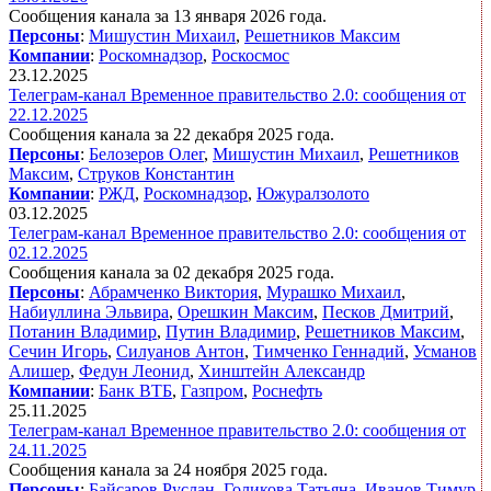
Сообщения канала за 13 января 2026 года.
Персоны
:
Мишустин Михаил
,
Решетников Максим
Компании
:
Роскомнадзор
,
Роскосмос
23.12.2025
Телеграм-канал Временное правительство 2.0: сообщения от
22.12.2025
Сообщения канала за 22 декабря 2025 года.
Персоны
:
Белозеров Олег
,
Мишустин Михаил
,
Решетников
Максим
,
Струков Константин
Компании
:
РЖД
,
Роскомнадзор
,
Южуралзолото
03.12.2025
Телеграм-канал Временное правительство 2.0: сообщения от
02.12.2025
Сообщения канала за 02 декабря 2025 года.
Персоны
:
Абрамченко Виктория
,
Мурашко Михаил
,
Набиуллина Эльвира
,
Орешкин Максим
,
Песков Дмитрий
,
Потанин Владимир
,
Путин Владимир
,
Решетников Максим
,
Сечин Игорь
,
Силуанов Антон
,
Тимченко Геннадий
,
Усманов
Алишер
,
Федун Леонид
,
Хинштейн Александр
Компании
:
Банк ВТБ
,
Газпром
,
Роснефть
25.11.2025
Телеграм-канал Временное правительство 2.0: сообщения от
24.11.2025
Сообщения канала за 24 ноября 2025 года.
Персоны
:
Байсаров Руслан
,
Голикова Татьяна
,
Иванов Тимур
,