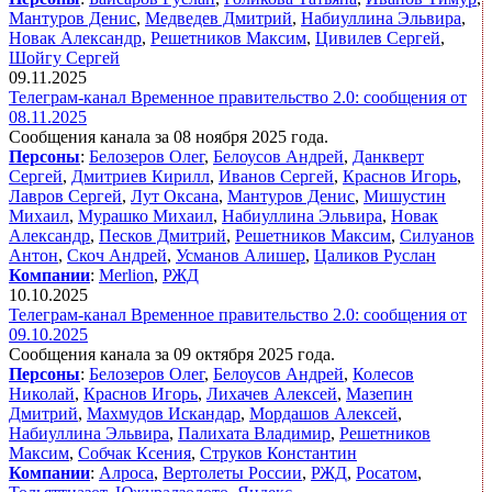
Мантуров Денис
,
Медведев Дмитрий
,
Набиуллина Эльвира
,
Новак Александр
,
Решетников Максим
,
Цивилев Сергей
,
Шойгу Сергей
09.11.2025
Телеграм-канал Временное правительство 2.0: сообщения от
08.11.2025
Сообщения канала за 08 ноября 2025 года.
Персоны
:
Белозеров Олег
,
Белоусов Андрей
,
Данкверт
Сергей
,
Дмитриев Кирилл
,
Иванов Сергей
,
Краснов Игорь
,
Лавров Сергей
,
Лут Оксана
,
Мантуров Денис
,
Мишустин
Михаил
,
Мурашко Михаил
,
Набиуллина Эльвира
,
Новак
Александр
,
Песков Дмитрий
,
Решетников Максим
,
Силуанов
Антон
,
Скоч Андрей
,
Усманов Алишер
,
Цаликов Руслан
Компании
:
Merlion
,
РЖД
10.10.2025
Телеграм-канал Временное правительство 2.0: сообщения от
09.10.2025
Сообщения канала за 09 октября 2025 года.
Персоны
:
Белозеров Олег
,
Белоусов Андрей
,
Колесов
Николай
,
Краснов Игорь
,
Лихачев Алексей
,
Мазепин
Дмитрий
,
Махмудов Искандар
,
Мордашов Алексей
,
Набиуллина Эльвира
,
Палихата Владимир
,
Решетников
Максим
,
Собчак Ксения
,
Струков Константин
Компании
:
Алроса
,
Вертолеты России
,
РЖД
,
Росатом
,