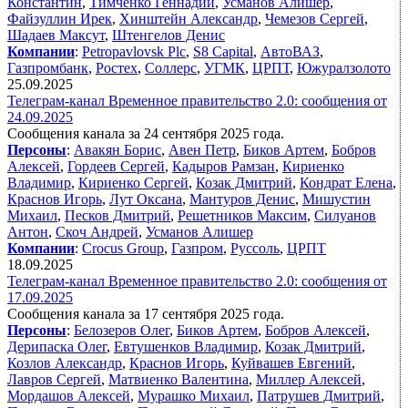
Константин
,
Тимченко Геннадий
,
Усманов Алишер
,
Файзуллин Ирек
,
Хинштейн Александр
,
Чемезов Сергей
,
Шадаев Максут
,
Штенгелов Денис
Компании
:
Petropavlovsk​ Plc
,
S8 Capital
,
АвтоВАЗ
,
Газпромбанк
,
Ростех
,
Соллерс
,
УГМК
,
ЦРПТ
,
Южуралзолото
25.09.2025
Телеграм-канал Временное правительство 2.0: сообщения от
24.09.2025
Сообщения канала за 24 сентября 2025 года.
Персоны
:
Авакян Борис
,
Авен Петр
,
Биков Артем
,
Бобров
Алексей
,
Гордеев Сергей
,
Кадыров Рамзан
,
Кириенко
Владимир
,
Кириенко Сергей
,
Козак Дмитрий
,
Кондрат Елена
,
Краснов Игорь
,
Лут Оксана
,
Мантуров Денис
,
Мишустин
Михаил
,
Песков Дмитрий
,
Решетников Максим
,
Силуанов
Антон
,
Скоч Андрей
,
Усманов Алишер
Компании
:
Crocus Group
,
Газпром
,
Руссоль
,
ЦРПТ
18.09.2025
Телеграм-канал Временное правительство 2.0: сообщения от
17.09.2025
Сообщения канала за 17 сентября 2025 года.
Персоны
:
Белозеров Олег
,
Биков Артем
,
Бобров Алексей
,
Дерипаска Олег
,
Евтушенков Владимир
,
Козак Дмитрий
,
Козлов Александр
,
Краснов Игорь
,
Куйвашев Евгений
,
Лавров Сергей
,
Матвиенко Валентина
,
Миллер Алексей
,
Мордашов Алексей
,
Мурашко Михаил
,
Патрушев Дмитрий
,