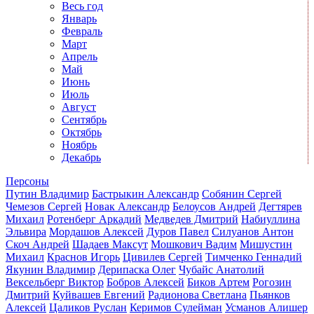
Весь год
Январь
Февраль
Март
Апрель
Май
Июнь
Июль
Август
Сентябрь
Октябрь
Ноябрь
Декабрь
Персоны
Путин Владимир
Бастрыкин Александр
Собянин Сергей
Чемезов Сергей
Новак Александр
Белоусов Андрей
Дегтярев
Михаил
Ротенберг Аркадий
Медведев Дмитрий
Набиуллина
Эльвира
Мордашов Алексей
Дуров Павел
Силуанов Антон
Скоч Андрей
Шадаев Максут
Мошкович Вадим
Мишустин
Михаил
Краснов Игорь
Цивилев Сергей
Тимченко Геннадий
Якунин Владимир
Дерипаска Олег
Чубайс Анатолий
Вексельберг Виктор
Бобров Алексей
Биков Артем
Рогозин
Дмитрий
Куйвашев Евгений
Радионова Светлана
Пьянков
Алексей
Цаликов Руслан
Керимов Сулейман
Усманов Алишер