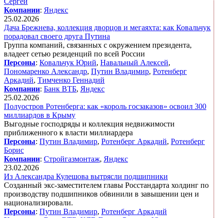
Сергей
Компании
:
Яндекс
25.02.2026
Дача Брежнева, коллекция дворцов и мегаяхта: как Ковальчук
порадовал своего друга Путина
Группа компаний, связанных с окружением президента,
владеет сетью резиденций по всей России
Персоны
:
Ковальчук Юрий
,
Навальный Алексей
,
Пономаренко Александр
,
Путин Владимир
,
Ротенберг
Аркадий
,
Тимченко Геннадий
Компании
:
Банк ВТБ
,
Яндекс
25.02.2026
Полуостров Ротенберга: как «король госзаказов» освоил 300
миллиардов в Крыму
Выгодные господряды и коллекция недвижимости
приближенного к власти миллиардера
Персоны
:
Путин Владимир
,
Ротенберг Аркадий
,
Ротенберг
Борис
Компании
:
Стройгазмонтаж
,
Яндекс
23.02.2026
Из Александра Кулешова вытрясли подшипники
Созданный экс-заместителем главы Росстандарта холдинг по
производству подшипников обвинили в завышении цен и
национализировали.
Персоны
:
Путин Владимир
,
Ротенберг Аркадий