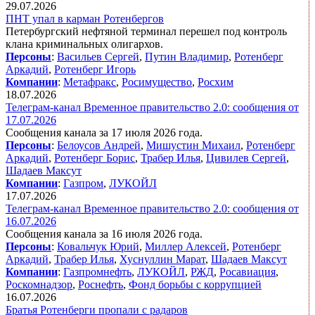
29.07.2026
ПНТ упал в карман Ротенбергов
Петербургский нефтяной терминал перешел под контроль
клана криминальных олигархов.
Персоны
:
Васильев Сергей
,
Путин Владимир
,
Ротенберг
Аркадий
,
Ротенберг Игорь
Компании
:
Метафракс
,
Росимущество
,
Росхим
18.07.2026
Телеграм-канал Временное правительство 2.0: сообщения от
17.07.2026
Сообщения канала за 17 июля 2026 года.
Персоны
:
Белоусов Андрей
,
Мишустин Михаил
,
Ротенберг
Аркадий
,
Ротенберг Борис
,
Трабер Илья
,
Цивилев Сергей
,
Шадаев Максут
Компании
:
Газпром
,
ЛУКОЙЛ
17.07.2026
Телеграм-канал Временное правительство 2.0: сообщения от
16.07.2026
Сообщения канала за 16 июля 2026 года.
Персоны
:
Ковальчук Юрий
,
Миллер Алексей
,
Ротенберг
Аркадий
,
Трабер Илья
,
Хуснуллин Марат
,
Шадаев Максут
Компании
:
Газпромнефть
,
ЛУКОЙЛ
,
РЖД
,
Росавиация
,
Роскомнадзор
,
Роснефть
,
Фонд борьбы с коррупцией
16.07.2026
Братья Ротенберги пропали с радаров