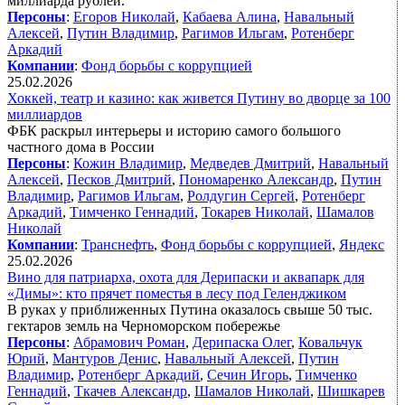
миллиарда рублей.
Персоны
:
Егоров Николай
,
Кабаева Алина
,
Навальный
Алексей
,
Путин Владимир
,
Рагимов Ильгам
,
Ротенберг
Аркадий
Компании
:
Фонд борьбы с коррупцией
25.02.2026
Хоккей, театр и казино: как живется Путину во дворце за 100
миллиардов
ФБК раскрыл интерьеры и историю самого большого
частного дома в России
Персоны
:
Кожин Владимир
,
Медведев Дмитрий
,
Навальный
Алексей
,
Песков Дмитрий
,
Пономаренко Александр
,
Путин
Владимир
,
Рагимов Ильгам
,
Ролдугин Сергей
,
Ротенберг
Аркадий
,
Тимченко Геннадий
,
Токарев Николай
,
Шамалов
Николай
Компании
:
Транснефть
,
Фонд борьбы с коррупцией
,
Яндекс
25.02.2026
Вино для патриарха, охота для Дерипаски и аквапарк для
«Димы»: кто прячет поместья в лесу под Геленджиком
В руках у приближенных Путина оказалось свыше 50 тыс.
гектаров земль на Черноморском побережье
Персоны
:
Абрамович Роман
,
Дерипаска Олег
,
Ковальчук
Юрий
,
Мантуров Денис
,
Навальный Алексей
,
Путин
Владимир
,
Ротенберг Аркадий
,
Сечин Игорь
,
Тимченко
Геннадий
,
Ткачев Александр
,
Шамалов Николай
,
Шишкарев