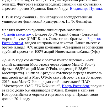
олигарх. Фигурант международных санкций как соучастник
агрессии против Украины. Близкий друг
Владимира Путина
.
В 1978 году окончил Ленинградский государственный
университет физической культуры им. П. Ф. Лесгафта.
Являлся контролирующим акционером компании
«
Стройгазмонтаж
». Владел 36,8% акций банка «Северный
морской путь» (СМП Банк). Совместно с братом —
Борисом
Ротенбергом
, владел контрольным пакетом. Также вместе с
братом владел 76% акций компании «Северный европейский
трубный проект» и 100% акций Инвесткапиталбанка (Уфа).
До 2015 года совместно с братом контролировал 26,44%
акций компании Мостотрест через офшор Marc O’Polo (у
братьев 68,5% акций Marc O’Polo, владеющей 38,6%
Мостотреста). Сначала Аркадий Ротенберг передал контроль
над своей долей в Marc O’Polo сыну Игорю. Затем 30 апреля
2015 года Marc O’Polo продал свой пакет акций ПАО
"Мостотрест" ОАО "ТФК-Финанс",
Игорь Ротенберг
получил
за свою долю 6,9 миллиардов рублей. Входил в капитал
Новороссийского морского торгового порта. Продал свою
долю в 2011 году.