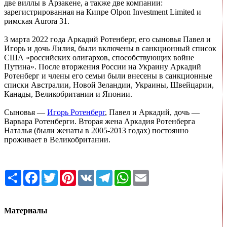
две виллы в Арзакене, а также две компании:
зарегистрированная на Кипре Olpon Investment Limited и
римская Aurora 31.
3 марта 2022 года Аркадий Ротенберг, его сыновья Павел и
Игорь и дочь Лилия, были включены в санкционный список
США «российских олигархов, способствующих войне
Путина». После вторжения России на Украину Аркадий
Ротенберг и члены его семьи были внесены в санкционные
списки Австралии, Новой Зеландии, Украины, Швейцарии,
Канады, Великобритании и Японии.
Сыновья —
Игорь Ротенберг
, Павел и Аркадий, дочь —
Варвара Ротенберги. Вторая жена Аркадия Ротенберга
Наталья (были женаты в 2005-2013 годах) постоянно
проживает в Великобритании.
Share
Facebook
Twitter
Pinterest
VK
Telegram
WhatsApp
Email
Материалы