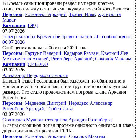
В Кремле санкционировали раздел империи братьев-
олигархов между остальными акулами российского бизнеса.
Персоны
:
Ротенберг Аркадий
,
Трабер Илья
,
Хуснуллин
Марат
Компании
:
РЖД
07.07.2026
Телеграм-канал Временное правительство 2.0: сообщения от
06.07.2026
Сообщения канала за 06 июля 2026 года.
Персоны
:
Гартунг Валерий
,
Кадыров Рамзан
,
Кветной Лев
,
Мельниченко Андрей
,
Ротенберг Аркадий
,
Соколов Максим
Компании
:
СИБЭКО
03.07.2026
Александр Нерадько отлетался
Бывший глава Росавиации был задержан по обвинению в
мошенничестве организованной группой в особо крупном
размере. Это стало продолжением погрома клана Аркадия
Ротенберга.
Персоны
:
Медведев Дмитрий
,
Нерадько Александр
,
Ротенберг Аркадий
,
Трабер Илья
03.07.2026
Станислав Мультах отсидит за Аркадия Ротенберга
В лапы силовиков попал протеже одиозного олигарха и глава
дирекции инвестпроектов ГТЛК.
Персоны
:
Ротенберг Аркадий
,
Соколов Максим