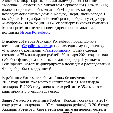
Являлся миноритарным совладельцем (12,5%) гостиницы
"Москва". Совместно с Михаилом Черкасовым (50% на 50%)
владеет строительной компанией «Паритет», которая
возводит монолитные дома в Калуге, Твери, Звенигороде. С
октября 2010 года братья Ротенберги приобрели у структур
«Газпрома» 100% акций АО «Теплоэнергетическая компания
Мосэнерго», после чего совет директоров компании
возглавил
Игорь Ротенберг
.
В ноябре 2019 года Аркадий Ротенберг продал долю в
компании «
Стройгазмонтаж
» новому единому подрядчику
«Газпрома», компании «
Газстройпром
». Сумма сделки
составила 75 миллиардов рублей. 30 января 2021 года назвал
себя бенефициаром так называемого «дворца Путина» в
Геленджике, который фигурирует в последнем расследовании
Фонда борьбы с коррупцией.
В рейтинге Forbes "200 богатейших бизнесменов России"
2017 года занял 39-е место с капиталом в 2,6 миллиарда
долларов. В 2023 году занял в этом рейтинге 35-е место с
капиталом в 3,5 миллиарда евро.
Занял 7-е место в рейтинге Forbes «Короли госзаказа» в 2017
году (сумма подрядов — 97 миллиардов рублей). В 2016 году
Аркадий Ротенберг был в этом рейтинге на первом месте, а