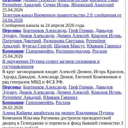
Ротенберг Аркадий
,
Сечин Игорь
,
Яблонский Анатолий
25.04.2026
Телеграм-канал Временное правительство 2.0: сообщения от
24.04.2026
Сообщения канала за 24 апреля 2026 года.
Персоны
:
Бортников Александр
,
Греф Герман
,
Давыдов
Эдуард
,
Дюков Александр
,
Дюмин Алексей
,
Краснов Игорь
,
Патрушев Дмитрий
,
Радионова Светлана
,
Ротенберг
Аркадий
,
Фургал Сергей
,
Шадаев Максут
,
Юшваев Гавриил
Компании
:
Газпромнефть
,
Росприроднадзор
,
Росхим
25.04.2026
В окружении Путина созрел заговор силовиков и
госуправленцев
В круг заговорщиков входят Алексей Дюмин, Игорь Краснов,
Эдуард Давыдов, Александр Дюков, Евгений Кожевников и
ряд генералов МВД и ФСБ РФ.
Персоны
:
Бортников Александр
,
Греф Герман
,
Давыдов
Эдуард
,
Дюков Александр
,
Дюмин Алексей
,
Краснов Игорь
,
Ротенберг Аркадий
,
Юшваев Гавриил
Компании
:
Газпромнефть
,
Росхим
26.02.2026
Алина Кабаева заработала на дворце Владимира Путина
Компания Ильгама Рагимова достроила президентский
дворец в Геленджике и перевела в фонд бывшей гимнастки 3