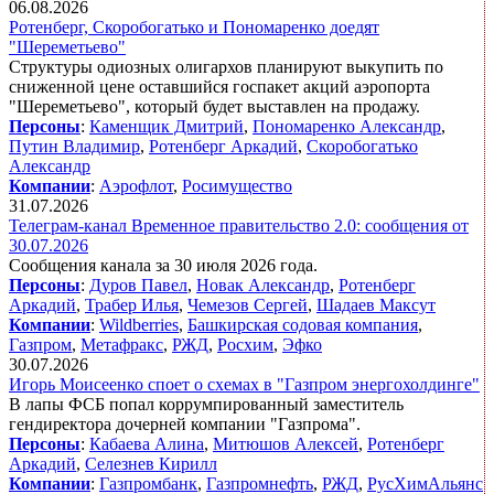
06.08.2026
Ротенберг, Скоробогатько и Пономаренко доедят
"Шереметьево"
Структуры одиозных олигархов планируют выкупить по
сниженной цене оставшийся госпакет акций аэропорта
"Шереметьево", который будет выставлен на продажу.
Персоны
:
Каменщик Дмитрий
,
Пономаренко Александр
,
Путин Владимир
,
Ротенберг Аркадий
,
Скоробогатько
Александр
Компании
:
Аэрофлот
,
Росимущество
31.07.2026
Телеграм-канал Временное правительство 2.0: сообщения от
30.07.2026
Сообщения канала за 30 июля 2026 года.
Персоны
:
Дуров Павел
,
Новак Александр
,
Ротенберг
Аркадий
,
Трабер Илья
,
Чемезов Сергей
,
Шадаев Максут
Компании
:
Wildberries
,
Башкирская содовая компания
,
Газпром
,
Метафракс
,
РЖД
,
Росхим
,
Эфко
30.07.2026
Игорь Моисеенко споет о схемах в "Газпром энергохолдинге"
В лапы ФСБ попал коррумпированный заместитель
гендиректора дочерней компании "Газпрома".
Персоны
:
Кабаева Алина
,
Митюшов Алексей
,
Ротенберг
Аркадий
,
Селезнев Кирилл
Компании
:
Газпромбанк
,
Газпромнефть
,
РЖД
,
РусХимАльянс