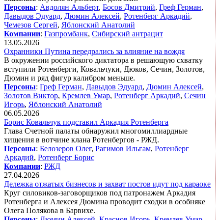
Персоны
:
Авдолян Альберт
,
Босов Дмитрий
,
Греф Герман
,
Давыдов Эдуард
,
Дюмин Алексей
,
Ротенберг Аркадий
,
Чемезов Сергей
,
Яблонский Анатолий
Компании
:
Газпромбанк
,
Сибирский антрацит
13.05.2026
Охранники Путина передрались за влияние на вождя
В окружении российского диктатора в решающую схватку
вступили Ротенберги, Ковальчуки, Дюков, Сечин, Золотов,
Дюмин и ряд фигур калибром меньше.
Персоны
:
Греф Герман
,
Давыдов Эдуард
,
Дюмин Алексей
,
Золотов Виктор
,
Кремлев Умар
,
Ротенберг Аркадий
,
Сечин
Игорь
,
Яблонский Анатолий
06.05.2026
Борис Ковальчук подставил Аркадия Ротенберга
Глава Счетной палаты обнаружил многомиллиардные
хищения в вотчине клана Ротенбергов - РЖД.
Персоны
:
Белозеров Олег
,
Рагимов Ильгам
,
Ротенберг
Аркадий
,
Ротенберг Борис
Компании
:
РЖД
27.04.2026
Дележка отжатых бизнесов и захват постов идут под караоке
Круг силовиков-заговорщиков под патронажем Аркадия
Ротенберга и Алексея Дюмина проводит сходки в особняке
Олега Полякова в Барвихе.
Персоны
:
Дюмин Алексей
,
Краснов Игорь
,
Кремлев Умар
,