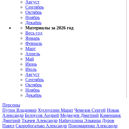
Август
Сентябрь
Октябрь
Ноябрь
Декабрь
Материалы за 2026 год
Весь год
Январь
Февраль
Март
Апрель
Май
Июнь
Июль
Август
Сентябрь
Октябрь
Ноябрь
Декабрь
Персоны
Путин Владимир
Хуснуллин Марат
Чемезов Сергей
Новак
Александр
Белоусов Андрей
Медведев Дмитрий
Каменщик
Дмитрий
Ткачев Александр
Набиуллина Эльвира
Дуров
Павел
Скоробогатько Александр
Пономаренко Александр