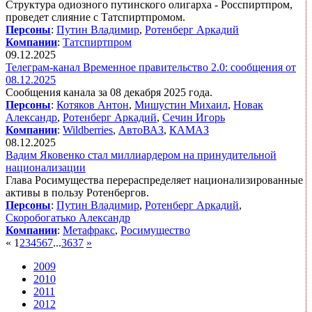
Структура одиозного путинского олигарха - Росспиртпром,
проведет слияние с Татспиртпромом.
Персоны
:
Путин Владимир
,
Ротенберг Аркадий
Компании
:
Татспиртпром
09.12.2025
Телеграм-канал Временное правительство 2.0: сообщения от
08.12.2025
Сообщения канала за 08 декабря 2025 года.
Персоны
:
Котяков Антон
,
Мишустин Михаил
,
Новак
Александр
,
Ротенберг Аркадий
,
Сечин Игорь
Компании
:
Wildberries
,
АвтоВАЗ
,
КАМАЗ
08.12.2025
Вадим Яковенко стал миллиардером на принудительной
национализации
Глава Росимущества перераспределяет национализированные
активы в пользу Ротенбергов.
Персоны
:
Путин Владимир
,
Ротенберг Аркадий
,
Скоробогатько Александр
Компании
:
Метафракс
,
Росимущество
«
1
2
3
4
5
6
7
...
36
37
»
2009
2010
2011
2012