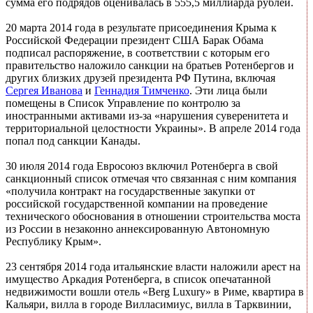
сумма его подрядов оценивалась в 555,5 миллиарда рублей.
20 марта 2014 года в результате присоединения Крыма к
Российской Федерации президент США Барак Обама
подписал распоряжение, в соответствии с которым его
правительство наложило санкции на братьев Ротенбергов и
других близких друзей президента РФ Путина, включая
Сергея Иванова
и
Геннадия Тимченко
. Эти лица были
помещены в Список Управление по контролю за
иностранными активами из-за «нарушения суверенитета и
территориальной целостности Украины». В апреле 2014 года
попал под санкции Канады.
30 июля 2014 года Евросоюз включил Ротенберга в свой
санкционный список отмечая что связанная с ним компания
«получила контракт на государственные закупки от
российской государственной компании на проведение
технического обоснования в отношении строительства моста
из России в незаконно аннексированную Автономную
Республику Крым».
23 сентября 2014 года итальянские власти наложили арест на
имущество Аркадия Ротенберга, в список опечатанной
недвижимости вошли отель «Berg Luxury» в Риме, квартира в
Кальяри, вилла в городе Вилласимиус, вилла в Тарквинии,