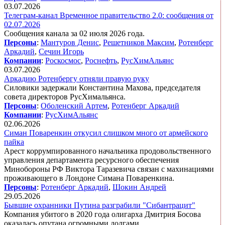
03.07.2026
Телеграм-канал Временное правительство 2.0: сообщения от
02.07.2026
Сообщения канала за 02 июля 2026 года.
Персоны
:
Мантуров Денис
,
Решетников Максим
,
Ротенберг
Аркадий
,
Сечин Игорь
Компании
:
Роскосмос
,
Роснефть
,
РусХимАльянс
03.07.2026
Аркадию Ротенбергу отняли правую руку
Силовики задержали Константина Махова, председателя
совета директоров РусХимальянса.
Персоны
:
Оболенский Артем
,
Ротенберг Аркадий
Компании
:
РусХимАльянс
02.06.2026
Симан Поваренкин откусил слишком много от армейского
пайка
Арест коррумпированного начальника продовольственного
управления департамента ресурсного обеспечения
Минобороны РФ Виктора Таразевича связан с махинациями
проживающего в Лондоне Симана Поваренкина.
Персоны
:
Ротенберг Аркадий
,
Шокин Андрей
29.05.2026
Бывшие охранники Путина разграбили "Сибантрацит"
Компания убитого в 2020 года олигарха Дмитрия Босова
оказалась опутана огромными долгами.