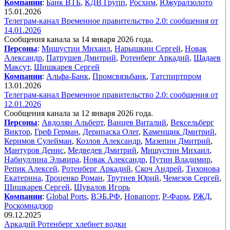
Компании
:
Банк ВТБ
,
КДВ Групп
,
Росхим
,
Южуралзолото
15.01.2026
Телеграм-канал Временное правительство 2.0: сообщения от
14.01.2026
Сообщения канала за 14 января 2026 года.
Персоны
:
Мишустин Михаил
,
Нарышкин Сергей
,
Новак
Александр
,
Патрушев Дмитрий
,
Ротенберг Аркадий
,
Шадаев
Максут
,
Шишкарев Сергей
Компании
:
Альфа-Банк
,
Промсвязьбанк
,
Татспиртпром
13.01.2026
Телеграм-канал Временное правительство 2.0: сообщения от
12.01.2026
Сообщения канала за 12 января 2026 года.
Персоны
:
Авдолян Альберт
,
Ванцев Виталий
,
Вексельберг
Виктор
,
Греф Герман
,
Дерипаска Олег
,
Каменщик Дмитрий
,
Керимов Сулейман
,
Козлов Александр
,
Мазепин Дмитрий
,
Мантуров Денис
,
Медведев Дмитрий
,
Мишустин Михаил
,
Набиуллина Эльвира
,
Новак Александр
,
Путин Владимир
,
Репик Алексей
,
Ротенберг Аркадий
,
Скоч Андрей
,
Тихонова
Екатерина
,
Троценко Роман
,
Трутнев Юрий
,
Чемезов Сергей
,
Шишкарев Сергей
,
Шувалов Игорь
Компании
:
Global Ports
,
ВЭБ.РФ
,
Новапорт
,
Р-Фарм
,
РЖД
,
Роскомнадзор
09.12.2025
Аркадий Ротенберг хлебнет водки