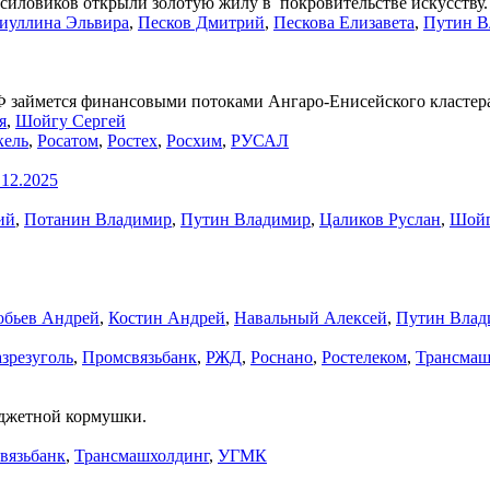
иловиков открыли золотую жилу в покровительстве искусству.
иуллина Эльвира
,
Песков Дмитрий
,
Пескова Елизавета
,
Путин В
Ф займется финансовыми потоками Ангаро-Енисейского кластера
я
,
Шойгу Сергей
кель
,
Росатом
,
Ростех
,
Росхим
,
РУСАЛ
.12.2025
ий
,
Потанин Владимир
,
Путин Владимир
,
Цаликов Руслан
,
Шойг
обьев Андрей
,
Костин Андрей
,
Навальный Алексей
,
Путин Влад
азрезуголь
,
Промсвязьбанк
,
РЖД
,
Роснано
,
Ростелеком
,
Трансмаш
джетной кормушки.
вязьбанк
,
Трансмашхолдинг
,
УГМК