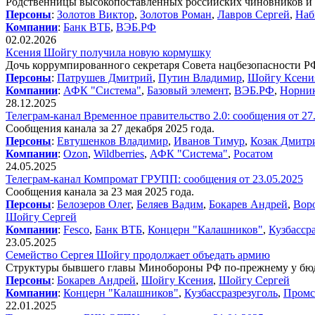
Родственницы высокопоставленных российских чиновников и с
Персоны
:
Золотов Виктор
,
Золотов Роман
,
Лавров Сергей
,
Наб
Компании
:
Банк ВТБ
,
ВЭБ.РФ
02.02.2026
Ксения Шойгу получила новую кормушку
Дочь коррумпированного секретаря Совета нацбезопасности Р
Персоны
:
Патрушев Дмитрий
,
Путин Владимир
,
Шойгу Ксени
Компании
:
АФК "Система"
,
Базовый элемент
,
ВЭБ.РФ
,
Норни
28.12.2025
Телеграм-канал Временное правительство 2.0: сообщения от 27
Сообщения канала за 27 декабря 2025 года.
Персоны
:
Евтушенков Владимир
,
Иванов Тимур
,
Козак Дмитр
Компании
:
Ozon
,
Wildberries
,
АФК "Система"
,
Росатом
24.05.2025
Телеграм-канал Компромат ГРУПП: сообщения от 23.05.2025
Сообщения канала за 23 мая 2025 года.
Персоны
:
Белозеров Олег
,
Беляев Вадим
,
Бокарев Андрей
,
Вор
Шойгу Сергей
Компании
:
Fesco
,
Банк ВТБ
,
Концерн "Калашников"
,
Кузбасср
23.05.2025
Семейство Сергея Шойгу продолжает объедать армию
Структуры бывшего главы Минобороны РФ по-прежнему у бю
Персоны
:
Бокарев Андрей
,
Шойгу Ксения
,
Шойгу Сергей
Компании
:
Концерн "Калашников"
,
Кузбассразрезуголь
,
Промс
22.01.2025