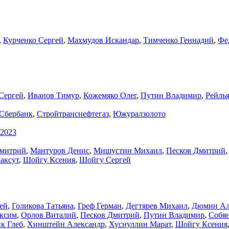
,
Курченко Сергей
,
Махмудов Искандар
,
Тимченко Геннадий
,
Фе
Сергей
,
Иванов Тимур
,
Кожемяко Олег
,
Путин Владимир
,
Рейль
Сбербанк
,
Стройтранснефтегаз
,
Южуралзолото
.2023
митрий
,
Мантуров Денис
,
Мишустин Михаил
,
Песков Дмитрий
аксут
,
Шойгу Ксения
,
Шойгу Сергей
ей
,
Голикова Татьяна
,
Греф Герман
,
Дегтярев Михаил
,
Дюмин Ал
ксим
,
Орлов Виталий
,
Песков Дмитрий
,
Путин Владимир
,
Собя
к Глеб
,
Хинштейн Александр
,
Хуснуллин Марат
,
Шойгу Ксения