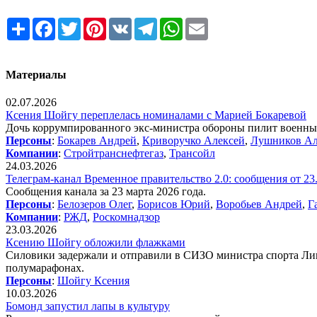
Share
Facebook
Twitter
Pinterest
VK
Telegram
WhatsApp
Email
Материалы
02.07.2026
Ксения Шойгу переплелась номиналами с Марией Бокаревой
Дочь коррумпированного экс-министра обороны пилит военные
Персоны
:
Бокарев Андрей
,
Криворучко Алексей
,
Лушников А
Компании
:
Стройтранснефтегаз
,
Трансойл
24.03.2026
Телеграм-канал Временное правительство 2.0: сообщения от 23
Сообщения канала за 23 марта 2026 года.
Персоны
:
Белозеров Олег
,
Борисов Юрий
,
Воробьев Андрей
,
Г
Компании
:
РЖД
,
Роскомнадзор
23.03.2026
Ксению Шойгу обложили флажками
Силовики задержали и отправили в СИЗО министра спорта Липе
полумарафонах.
Персоны
:
Шойгу Ксения
10.03.2026
Бомонд запустил лапы в культуру