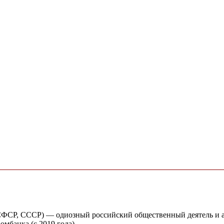
РСФСР, СССР) — одиозный российский общественный деятель и а
омбанка (с 2019 года).