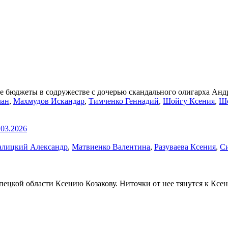
 бюджеты в содружестве с дочерью скандального олигарха Анд
лан
,
Махмудов Искандар
,
Тимченко Геннадий
,
Шойгу Ксения
,
Шо
.03.2026
алицкий Александр
,
Матвиенко Валентина
,
Разуваева Ксения
,
С
цкой области Ксению Козакову. Ниточки от нее тянутся к Ксен