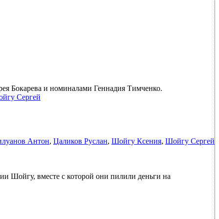
рея Бокарева и номиналами Геннадия Тимченко.
йгу Сергей
илуанов Антон
,
Цаликов Руслан
,
Шойгу Ксения
,
Шойгу Сергей
ии Шойгу, вместе с которой они пилили деньги на