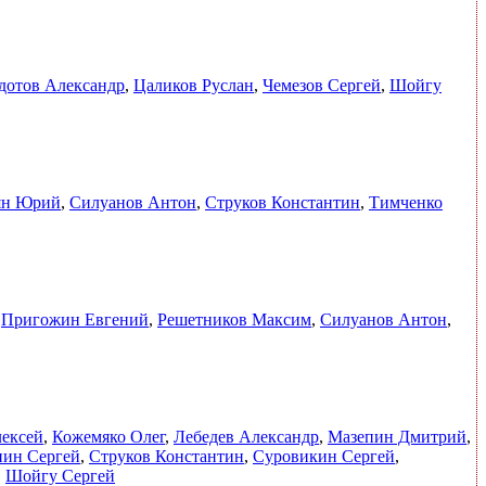
дотов Александр
,
Цаликов Руслан
,
Чемезов Сергей
,
Шойгу
ян Юрий
,
Силуанов Антон
,
Струков Константин
,
Тимченко
,
Пригожин Евгений
,
Решетников Максим
,
Силуанов Антон
,
ексей
,
Кожемяко Олег
,
Лебедев Александр
,
Мазепин Дмитрий
,
нин Сергей
,
Струков Константин
,
Суровикин Сергей
,
,
Шойгу Сергей