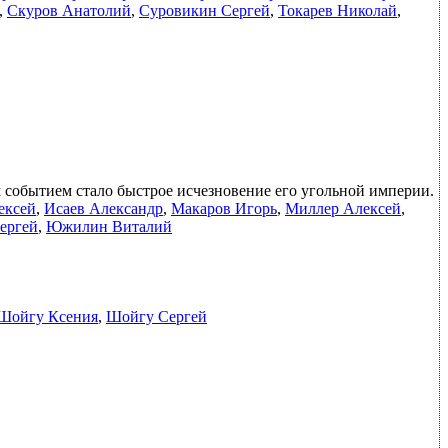
,
Скуров Анатолий
,
Суровикин Сергей
,
Токарев Николай
,
 событием стало быстрое исчезновение его угольной империи.
ексей
,
Исаев Александр
,
Макаров Игорь
,
Миллер Алексей
,
ергей
,
Южилин Виталий
Шойгу Ксения
,
Шойгу Сергей