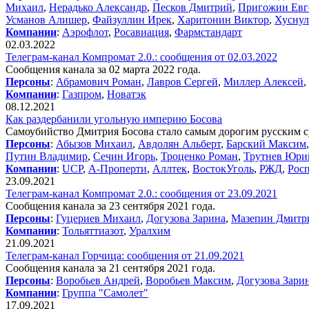
Михаил
,
Нерадько Александр
,
Песков Дмитрий
,
Пригожин Евг
Усманов Алишер
,
Файзуллин Ирек
,
Харитонин Виктор
,
Хуснул
Компании
:
Аэрофлот
,
Росавиация
,
Фармстандарт
02.03.2022
Телеграм-канал Компромат 2.0.: сообщения от 02.03.2022
Сообщения канала за 02 марта 2022 года.
Персоны
:
Абрамович Роман
,
Лавров Сергей
,
Миллер Алексей
,
Компании
:
Газпром
,
Новатэк
08.12.2021
Как раздербанили угольную империю Босова
Самоубийство Дмитрия Босова стало самым дорогим русским су
Персоны
:
Абызов Михаил
,
Авдолян Альберт
,
Барский Максим
Путин Владимир
,
Сечин Игорь
,
Троценко Роман
,
Трутнев Юри
Компании
:
UCP
,
А-Проперти
,
Аллтек
,
ВостокУголь
,
РЖД
,
Рос
23.09.2021
Телеграм-канал Компромат 2.0.: сообщения от 23.09.2021
Сообщения канала за 23 сентября 2021 года.
Персоны
:
Гуцериев Михаил
,
Догузова Зарина
,
Мазепин Дмитр
Компании
:
Тольяттиазот
,
Уралхим
21.09.2021
Телеграм-канал Горчица: сообщения от 21.09.2021
Сообщения канала за 21 сентября 2021 года.
Персоны
:
Воробьев Андрей
,
Воробьев Максим
,
Догузова Зари
Компании
:
Группа "Самолет"
17.09.2021