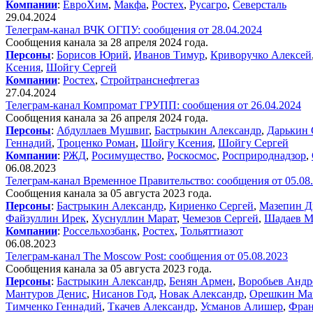
Компании
:
ЕвроХим
,
Макфа
,
Ростех
,
Русагро
,
Северсталь
29.04.2024
Телеграм-канал ВЧК ОГПУ: сообщения от 28.04.2024
Сообщения канала за 28 апреля 2024 года.
Персоны
:
Борисов Юрий
,
Иванов Тимур
,
Криворучко Алексей
Ксения
,
Шойгу Сергей
Компании
:
Ростех
,
Стройтранснефтегаз
27.04.2024
Телеграм-канал Компромат ГРУПП: сообщения от 26.04.2024
Сообщения канала за 26 апреля 2024 года.
Персоны
:
Абдуллаев Мушвиг
,
Бастрыкин Александр
,
Дарькин 
Геннадий
,
Троценко Роман
,
Шойгу Ксения
,
Шойгу Сергей
Компании
:
РЖД
,
Росимущество
,
Роскосмос
,
Росприроднадзор
,
06.08.2023
Телеграм-канал Временное Правительство: сообщения от 05.08
Сообщения канала за 05 августа 2023 года.
Персоны
:
Бастрыкин Александр
,
Кириенко Сергей
,
Мазепин Д
Файзуллин Ирек
,
Хуснуллин Марат
,
Чемезов Сергей
,
Шадаев М
Компании
:
Россельхозбанк
,
Ростех
,
Тольяттиазот
06.08.2023
Телеграм-канал The Moscow Post: сообщения от 05.08.2023
Сообщения канала за 05 августа 2023 года.
Персоны
:
Бастрыкин Александр
,
Бенян Армен
,
Воробьев Андр
Мантуров Денис
,
Нисанов Год
,
Новак Александр
,
Орешкин Ма
Тимченко Геннадий
,
Ткачев Александр
,
Усманов Алишер
,
Фран