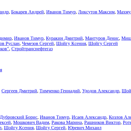
андр
,
Бокарев Андрей
,
Иванов Тимур
,
Ликсутов Максим
,
Махму
димир
,
Иванов Тимур
,
Куракин Дмитрий
,
Мантуров Денис
,
Миш
ов Руслан
,
Чемезов Сергей
,
Шойгу Ксения
,
Шойгу Сергей
ков"
,
Стройтранснефтегаз
я
,
Сергеев Дмитрий
,
Тимченко Геннадий
,
Удодов Александр
,
Шой
Дубровский Борис
,
Иванов Тимур
,
Исаев Александр
,
Козлов Ал
ексей
,
Мошкович Вадим
,
Ракова Марина
,
Рашников Виктор
,
Рот
л
,
Шойгу Ксения
,
Шойгу Сергей
,
Юревич Михаил