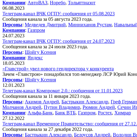
Компании
:
АвтоВАЗ
,
Норебо
,
Тольяттиазот
06.08.2023
Телеграм-канал ВЧК ОГПУ: сообщения от 05.08.2023
Сообщения канала за 05 августа 2023 года.
Персоны
:
Медведев Дмитрий
,
Минниханов Рустам
,
Навальный
Компании
:
Газпром
24.07.2023
Телеграм-канал ВЧК ОГПУ: сообщения от 24.07.2023
Сообщения канала за 24 июля 2023 года.
Персоны
:
Шойгу Ксения
Компании
:
Яндекс
18.05.2023
«Главстрой» увел нового гендиректора у конкурента
Зачем «Главстрою» понадобился топ-менеджер ЛСР Юрий Кон
Персоны
:
Шойгу Ксения
12.01.2023
Телеграм-канал Компромат 2.0.: сообщения от 11.01.2023
Сообщения канала за 11 января 2023 года.
Персоны
:
Акимов Андрей
,
Бастрыкин Александр
,
Греф Герман
Молчанов Андрей
,
Путин Владимир
,
Рюмин Андрей
,
Сечин И
Компании
:
Альфа-Банк
,
Банк ВТБ
,
Газпром
,
Ростех
,
Химрар
27.12.2022
Телеграм-канал Временное Правительство: сообщения от 27.12
Сообщения канала за 27 декабря 2022 года.
Персоны
:
Бастрыкин Александр
,
Белоусов Андрей
,
Володин В