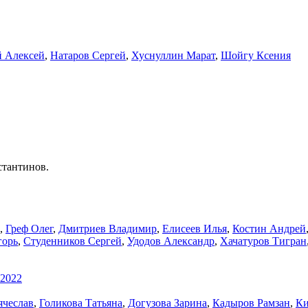
 Алексей
,
Натаров Сергей
,
Хуснуллин Марат
,
Шойгу Ксения
стантинов.
,
Греф Олег
,
Дмитриев Владимир
,
Елисеев Илья
,
Костин Андрей
горь
,
Студенников Сергей
,
Удодов Александр
,
Хачатуров Тигран
.2022
ячеслав
,
Голикова Татьяна
,
Догузова Зарина
,
Кадыров Рамзан
,
Ки