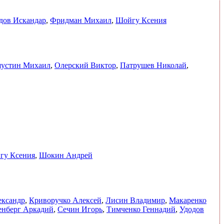
дов Искандар
,
Фридман Михаил
,
Шойгу Ксения
устин Михаил
,
Олерский Виктор
,
Патрушев Николай
,
гу Ксения
,
Шокин Андрей
ександр
,
Криворучко Алексей
,
Лисин Владимир
,
Макаренко
енберг Аркадий
,
Сечин Игорь
,
Тимченко Геннадий
,
Удодов