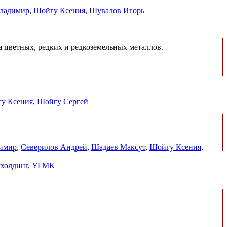
ладимир
,
Шойгу Ксения
,
Шувалов Игорь
 цветных, редких и редкоземельных металлов.
у Ксения
,
Шойгу Сергей
имир
,
Северилов Андрей
,
Шадаев Максут
,
Шойгу Ксения
,
холдинг
,
УГМК