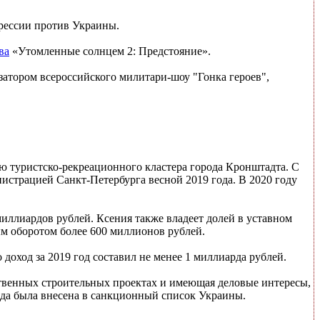
грессии против Украины.
ва
«Утомленные солнцем 2: Предстояние».
затором всероссийского милитари-шоу "Гонка героев",
ию туристско-рекреационного кластера города Кронштадта. С
страцией Санкт-Петербурга весной 2019 года. В 2020 году
иллиардов рублей. Ксения также владеет долей в уставном
м оборотом более 600 миллионов рублей.
оход за 2019 год составил не менее 1 миллиарда рублей.
ственных строительных проектах и имеющая деловые интересы,
ода была внесена в санкционный список Украины.