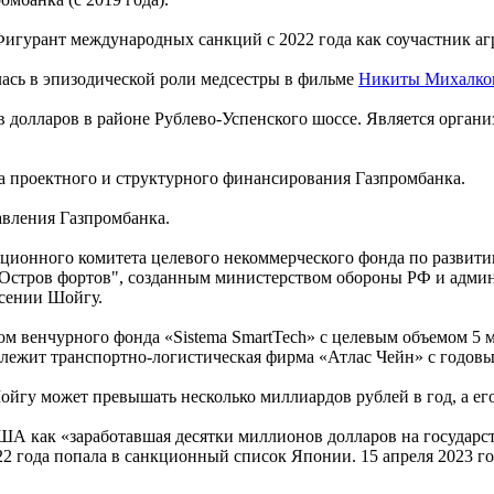
Фигурант международных санкций с 2022 года как соучастник а
ась в эпизодической роли медсестры в фильме
Никиты Михалко
 долларов в районе Рублево-Успенского шоссе. Является органи
а проектного и структурного финансирования Газпромбанка.
авления Газпромбанка.
тиционного комитета целевого некоммерческого фонда по развит
Остров фортов", созданным министерством обороны РФ и админи
Ксении Шойгу.
м венчурного фонда «Sistema SmartTech» с целевым объемом 5 м
ежит транспортно-логистическая фирма «Атлас Чейн» с годовы
у может превышать несколько миллиардов рублей в год, а его д
США как «заработавшая десятки миллионов долларов на государ
2 года попала в санкционный список Японии. 15 апреля 2023 г