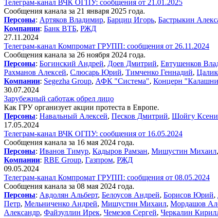
Телеграм-канал ВЧК ОГПУ: сообщения от 21.01.2025
Сообщения канала за 21 января 2025 года.
Персоны
:
Артяков Владимир
,
Барциц Игорь
,
Бастрыкин Алекс
Компании
:
Банк ВТБ
,
РЖД
27.11.2024
Телеграм-канал Компромат ГРУПП: сообщения от 26.11.2024
Сообщения канала за 26 ноября 2024 года.
Персоны
:
Богинский Андрей
,
Доев Дмитрий
,
Евтушенков Вла
Рахманов Алексей
,
Слюсарь Юрий
,
Тимченко Геннадий
,
Цалик
Компании
:
Segezha Group
,
АФК "Система"
,
Концерн "Калашни
30.07.2024
Зарубежный саботаж обрел лицо
Как ГРУ организует акции протеста в Европе.
Персоны
:
Навальный Алексей
,
Песков Дмитрий
,
Шойгу Ксени
17.05.2024
Телеграм-канал ВЧК ОГПУ: сообщения от 16.05.2024
Сообщения канала за 16 мая 2024 года.
Персоны
:
Иванов Тимур
,
Кадыров Рамзан
,
Мишустин Михаил
Компании
:
RBE Group
,
Газпром
,
РЖД
09.05.2024
Телеграм-канал Компромат ГРУПП: сообщения от 08.05.2024
Сообщения канала за 08 мая 2024 года.
Персоны
:
Авдолян Альберт
,
Белоусов Андрей
,
Борисов Юрий
,
Петр
,
Мельниченко Андрей
,
Мишустин Михаил
,
Мордашов Ал
Александр
,
Файзуллин Ирек
,
Чемезов Сергей
,
Черкалин Кирил