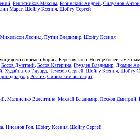
ений
,
Решетников Максим
,
Рябинский Андрей
,
Силуанов Антон
лин Марат
,
Шойгу Ксения
,
Шойгу Сергей
Михельсон Леонид
,
Путин Владимир
,
Шойгу Ксения
ицидом со времен Бориса Березовского. Но еще более заметным
,
Босов Дмитрий
,
Босов Катерина
,
Груздев Владимир
,
Дюмин Ал
й
,
Худайнатов Эдуард
,
Чемезов Сергей
,
Шойгу Ксения
,
Шойгу С
природнадзор
,
Ростех
,
Сибирский антрацит
ий
,
Матвиенко Валентина
,
Махлай Владимир
,
Песков Дмитрий
,
на
,
Нисанов Год
,
Шойгу Ксения
,
Шойгу Сергей