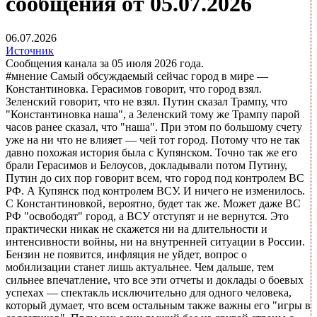
сообщения от 05.07.2026
06.07.2026
Источник
Сообщения канала за 05 июля 2026 года.
#мнение Самый обсуждаемый сейчас город в мире —
Константиновка. Герасимов говорит, что город взял.
Зеленский говорит, что не взял. Путин сказал Трампу, что
"Константиновка наша", а Зеленский тому же Трампу парой
часов ранее сказал, что "наша". При этом по большому счету
уже на ни что не влияет — чей тот город. Потому что не так
давно похожая история была с Купянском. Точно так же его
брали Герасимов и Белоусов, докладывали потом Путину,
Путин до сих пор говорит всем, что город под контролем ВС
РФ. А Купянск под контролем ВСУ. И ничего не изменилось.
С Константиновкой, вероятно, будет так же. Может даже ВС
РФ "освободят" город, а ВСУ отступят и не вернутся. Это
практически никак не скажется ни на длительности и
интенсивности войны, ни на внутренней ситуации в России.
Бензин не появится, инфляция не уйдет, вопрос о
мобилизации станет лишь актуальнее. Чем дальше, тем
сильнее впечатление, что все эти отчеты и доклады о боевых
успехах — спектакль исключительно для одного человека,
который думает, что всем остальным также важны его "игры в