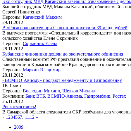
Экс-сотрудник МВД Каганский завершил ознакомление с дело
Бывший сотрудник МВД Максим Каганский, обвиняемый в поку
Сергей Никитенко
Персоны:
Каганский Максим
29.11.2012
В «Росагролизинге» при Скрынник похитили 39 млрд рублей
В выпуске программы «Специальный корреспондент» под назв
сельского хозяйства Елене Скрынник
Персоны:
Скрынник Елена
28.11.2012
Кубанские чиновники дошли до окончательного обвинения
Следственный комитет РФ предъявил обвинение в окончательн
наводнении в Крымском районе Краснодарского края в июле эт
Персоны:
Маркин Владимир
28.11.2012
«ВСМПО-Ависму» продают менеджменту и Газпромбанку
1K 1 мин
Персоны:
Воеводин Михаил
,
Шелков Михаил
Компании:
Банк ВТБ
,
ВСМПО-Ависма
,
Газпромбанк
,
Ростех
25.11.2012
Роскосмосились!
В Самарской области следователи СКР возбудили два уголовны
«
1
2
3
4
5
6
7
...
11
12
»
2009