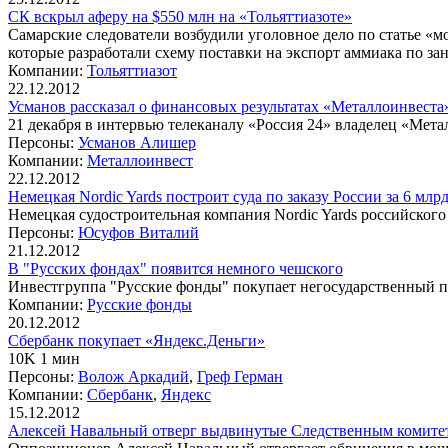
СК вскрыл аферу на $550 млн на «Тольяттиазоте»
Самарские следователи возбудили уголовное дело по статье «
которые разработали схему поставки на экспорт аммиака по 
Компании:
Тольяттиазот
22.12.2012
Усманов рассказал о финансовых результатах «Металлоинвеста
21 декабря в интервью телеканалу «Россия 24» владелец «Мета
Персоны:
Усманов Алишер
Компании:
Металлоинвест
22.12.2012
Немецкая Nordic Yards построит суда по заказу России за 6 млр
Немецкая судостроительная компания Nordic Yards российского
Персоны:
Юсуфов Виталий
21.12.2012
В "Русских фондах" появится немного чешского
Инвестгруппа "Русские фонды" покупает негосударственный
Компании:
Русские фонды
20.12.2012
Сбербанк покупает «Яндекс.Деньги»
10K 1 мин
Персоны:
Волож Аркадий
,
Греф Герман
Компании:
Сбербанк
,
Яндекс
15.12.2012
Алексей Навальный отверг выдвинутые Следственным комите