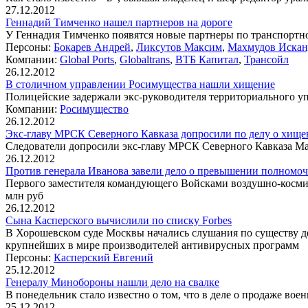
27.12.2012
Геннадий Тимченко нашел партнеров на дороге
У Геннадия Тимченко появятся новые партнеры по транспортн
Персоны:
Бокарев Андрей
,
Ликсутов Максим
,
Махмудов Искан
Компании:
Global Ports
,
Globaltrans
,
ВТБ Капитал
,
Трансойл
26.12.2012
В столичном управлении Росимущества нашли хищение
Полицейские задержали экс-руководителя территориального у
Компании:
Росимущество
26.12.2012
Экс-главу МРСК Северного Кавказа допросили по делу о хище
Следователи допросили экс-главу МРСК Северного Кавказа Маг
26.12.2012
Против генерала Иванова завели дело о превышении полномо
Первого заместителя командующего Войсками воздушно-косми
млн руб
26.12.2012
Сына Касперского вычислили по списку Forbes
В Хорошевском суде Москвы начались слушания по существу д
крупнейших в мире производителей антивирусных программ
Персоны:
Касперский Евгений
25.12.2012
Генералу Минобороны нашли дело на свалке
В понедельник стало известно о том, что в деле о продаже в
25.12.2012