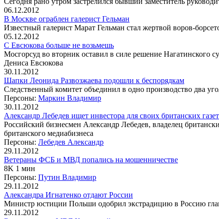
Сегодня рано утром застрелился бывший заместитель руковод
06.12.2012
В Москве ограблен галерист Гельман
Известный галерист Марат Гельман стал жертвой воров-борсе
05.12.2012
С Евсюкова больше не возьмешь
Мосгорсуд во вторник оставил в силе решение Нагатинского 
Дениса Евсюкова
30.11.2012
Шапки Леонида Развозжаева подошли к беспорядкам
Следственный комитет объединил в одно производство два уг
Персоны:
Маркин Владимир
30.11.2012
Александр Лебедев ищет инвестора для своих британских газет
Российский бизнесмен Александр Лебедев, владелец британских г
британского медиабизнеса
Персоны:
Лебедев Александр
29.11.2012
Ветераны ФСБ и МВД попались на мошенничестве
8K 1 мин
Персоны:
Путин Владимир
29.11.2012
Александра Игнатенко отдают России
Министр юстиции Польши одобрил экстрадицию в Россию глав
29.11.2012