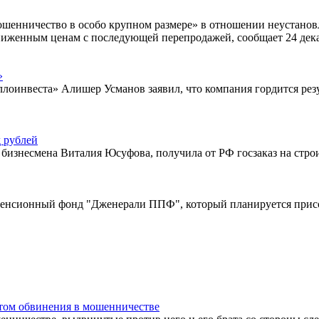
мошенничество в особо крупном размере» в отношении неустано
заниженным ценам с последующей перепродажей, сообщает 24 де
»
ллоинвеста» Алишер Усманов заявил, что компания гордится рез
д рублей
 бизнесмена Виталия Юсуфова, получила от РФ госзаказ на строи
 пенсионный фонд "Дженерали ППФ", который планируется при
том обвинения в мошенничестве