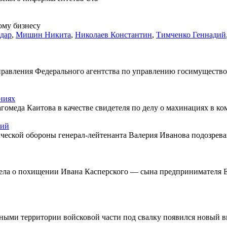
ому бизнесу
дар
,
Мишин Никита
,
Николаев Константин
,
Тимченко Геннадий
правления Федерального агентства по управлению госимуществ
ниях
омеда Каитова в качестве свидетеля по делу о махинациях в ко
чий
ческой обороны генерал-лейтенанта Валерия Иванова подозрев
ела о похищении Ивана Касперского — сына предпринимателя Ев
оенными территории войсковой части под свалку появился новый