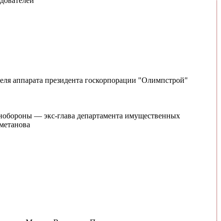
едователей
ителя аппарата президента госкорпорации "Олимпстрой"
нобороны — экс-глава департамента имущественных
метанова