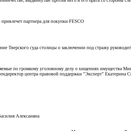
нничестве, выдвинутые против него и его брата со стороны сл
а привлечет партнера для покупки FESCO
шение Тверского суда столицы о заключении под стражу руковод
няемые по громкому уголовному делу о хищениях имущества Ми
ендиректор центра правовой поддержки "Эксперт" Екатерина С
Василия Алексаняна