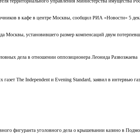
ителя территориального управления Министерства имущества Р
точников в кафе в центре Москвы, сообщил РИА «Новости» 5 де
суда Москвы, установившего размер компенсаций двум потерпе
оловных дела в отношении оппозиционера Леонида Развозжаева
азет The Independent и Evening Standard, заявил в интервью газ
ного фигуранта уголовного дела о крышевании казино в Подмо