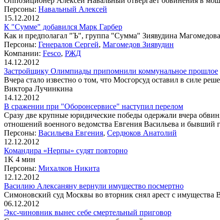
Оппозиционер Алексей Навальный отвергает обвинения в моше
Персоны:
Навальный Алексей
15.12.2012
К "Сумме" добавился Марк Гарбер
Как и предполагал "Ъ", группа "Сумма" Зиявудина Магомедов
Персоны:
Генералов Сергей
,
Магомедов Зиявудин
Компании:
Fesco
,
РЖД
14.12.2012
Застройщику Олимпиады припомнили коммунальное прошлое
Вчера стало известно о том, что Мосгорсуд оставил в силе ре
Виктора Лучинкина
14.12.2012
В сражении при "Оборонсервисе" наступил перелом
Сразу две крупные юридические победы одержали вчера обви
отношений военного ведомства Евгения Васильева и бывший г
Персоны:
Васильева Евгения
,
Сердюков Анатолий
12.12.2012
Командира «Нерпы» судят повторно
1K 4 мин
Персоны:
Михалков Никита
12.12.2012
Василию Алексаняну вернули имущество посмертно
Симоновский суд Москвы во вторник снял арест с имущества 
06.12.2012
Экс-чиновник вынес себе смертельный приговор