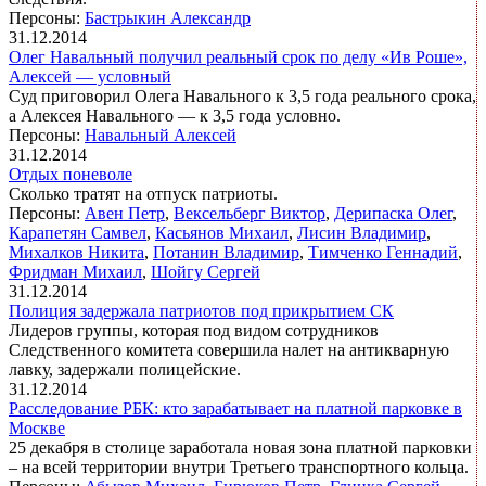
Персоны:
Бастрыкин Александр
31.12.2014
Олег Навальный получил реальный срок по делу «Ив Роше»,
Алексей — условный
Суд приговорил Олега Навального к 3,5 года реального срока,
а Алексея Навального — к 3,5 года условно.
Персоны:
Навальный Алексей
31.12.2014
Отдых поневоле
Сколько тратят на отпуск патриоты.
Персоны:
Авен Петр
,
Вексельберг Виктор
,
Дерипаска Олег
,
Карапетян Самвел
,
Касьянов Михаил
,
Лисин Владимир
,
Михалков Никита
,
Потанин Владимир
,
Тимченко Геннадий
,
Фридман Михаил
,
Шойгу Сергей
31.12.2014
Полиция задержала патриотов под прикрытием СК
Лидеров группы, которая под видом сотрудников
Следственного комитета совершила налет на антикварную
лавку, задержали полицейские.
31.12.2014
Расследование РБК: кто зарабатывает на платной парковке в
Москве
25 декабря в столице заработала новая зона платной парковки
– на всей территории внутри Третьего транспортного кольца.