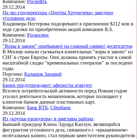
Компании:
Роснефть
29.12.2014
На экс-гендиректора «Центра Хруничева» заведено
уголовное дело
Владимира Нестерова подозревают в присвоении $212 млн в
ходе сделки по приобретению акций компании ILS.
Компании:
Роскосмос
29.12.2014
"Воры в законе" прибывают на главный саммит десятилетия
В Москву начали съезжаться влиятельные "воры в законе" из
СНГ и стран Европы. Они должны принять участие в самой
масштабной сходке "криминальных генералов" за последние
годы.
Персоны:
Калашов Захарий
29.12.2014
Банки предупреждают: аферисты атакуют
Всплеск потребительской активности перед Новым годом
усилил деятельность мошенников, которые похищают у
клиентов банков данные пластиковых карт.
Компании:
Банк ВТБ
,
Сбербанк
29.12.2014
Из «крупье-прокурора» в замглавы района
Бывший прокурор Клина Эдуард Каплун, являющийся
фигурантом уголовного дела, связанного с «крышевнием»
нелегальных казино, стал первым заместителем руководителя