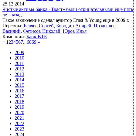
25.12.2014
Чистые активы банка «Траст» были отрицательными еще пять
лет назад
Такое заключение сделал аудитор Ernst & Young еще в 2009 г.
Персоны:
Беляев Сергей
,
Бородин Андрей
,
Поздышев
Василий
,
Фетисов Николай
,
Юров Илья
Компании:
Банк ВТБ
«
1
2
3
4
5
6
7
...
68
69
»
2009
2010
2011
2012
2013
2014
2015
2016
2017
2018
2019
2020
2021
2022
2023
2024