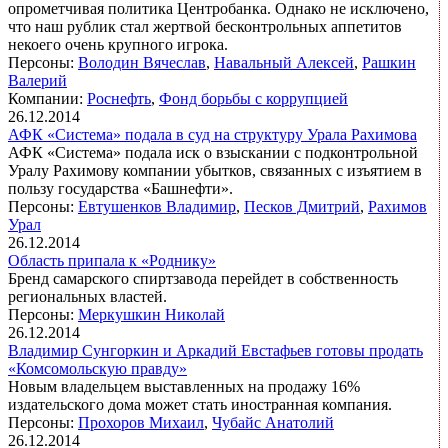
опрометчивая политика Центробанка. Однако не исключено,
что наш рублик стал жертвой бесконтрольных аппетитов
некоего очень крупного игрока.
Персоны:
Володин Вячеслав
,
Навальный Алексей
,
Рашкин
Валерий
Компании:
Роснефть
,
Фонд борьбы с коррупцией
26.12.2014
АФК «Система» подала в суд на структуру Урала Рахимова
АФК «Система» подала иск о взыскании с подконтрольной
Уралу Рахимову компании убытков, связанных с изъятием в
пользу государства «Башнефти».
Персоны:
Евтушенков Владимир
,
Песков Дмитрий
,
Рахимов
Урал
26.12.2014
Область припала к «Роднику»
Бренд самарского спиртзавода перейдет в собственность
региональных властей.
Персоны:
Меркушкин Николай
26.12.2014
Владимир Сунгоркин и Аркадий Евстафьев готовы продать
«Комсомольскую правду»
Новым владельцем выставленных на продажу 16%
издательского дома может стать иностранная компания.
Персоны:
Прохоров Михаил
,
Чубайс Анатолий
26.12.2014