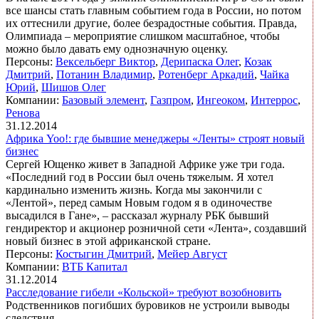
все шансы стать главным событием года в России, но потом
их оттеснили другие, более безрадостные события. Правда,
Олимпиада – мероприятие слишком масштабное, чтобы
можно было давать ему однозначную оценку.
Персоны:
Вексельберг Виктор
,
Дерипаска Олег
,
Козак
Дмитрий
,
Потанин Владимир
,
Ротенберг Аркадий
,
Чайка
Юрий
,
Шишов Олег
Компании:
Базовый элемент
,
Газпром
,
Ингеоком
,
Интеррос
,
Ренова
31.12.2014
Африка Yoo!: где бывшие менеджеры «Ленты» строят новый
бизнес
Сергей Ющенко живет в Западной Африке уже три года.
«Последний год в России был очень тяжелым. Я хотел
кардинально изменить жизнь. Когда мы закончили с
«Лентой», перед самым Новым годом я в одиночестве
высадился в Гане», – рассказал журналу РБК бывший
гендиректор и акционер розничной сети «Лента», создавший
новый бизнес в этой африканской стране.
Персоны:
Костыгин Дмитрий
,
Мейер Август
Компании:
ВТБ Капитал
31.12.2014
Расследование гибели «Кольской» требуют возобновить
Родственников погибших буровиков не устроили выводы
следствия.