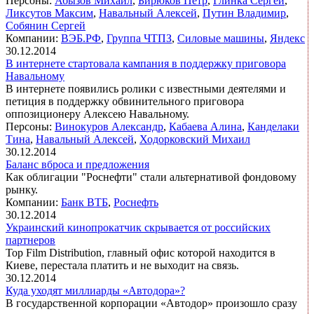
Персоны:
Абызов Михаил
,
Бирюков Петр
,
Глинка Сергей
,
Ликсутов Максим
,
Навальный Алексей
,
Путин Владимир
,
Собянин Сергей
Компании:
ВЭБ.РФ
,
Группа ЧТПЗ
,
Силовые машины
,
Яндекс
30.12.2014
В интернете стартовала кампания в поддержку приговора
Навальному
В интернете появились ролики с известными деятелями и
петиция в поддержку обвинительного приговора
оппозиционеру Алексею Навальному.
Персоны:
Винокуров Александр
,
Кабаева Алина
,
Канделаки
Тина
,
Навальный Алексей
,
Ходорковский Михаил
30.12.2014
Баланс вброса и предложения
Как облигации "Роснефти" стали альтернативой фондовому
рынку.
Компании:
Банк ВТБ
,
Роснефть
30.12.2014
Украинский кинопрокатчик скрывается от российских
партнеров
Top Film Distribution, главный офис которой находится в
Киеве, перестала платить и не выходит на связь.
30.12.2014
Куда уходят миллиарды «Автодора»?
В государственной корпорации «Автодор» произошло сразу