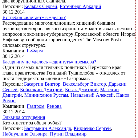
два коррупционных скандала.
Персоны:
Кельбах Сергей
,
Ротенберг Аркадий
30.12.2014
Ястребов «влетает» в «дело»?
Расследование многомиллионных хищений бывшим
руководством ярославского аэропорта может вызвать немало
вопросов к экс-вице-губернатору Ярославской области Игорю
Елфимову, сообщили корреспонденту The Moscow Post в
силовых структурах.
Компании:
Р-Фарм
30.12.2014
Басаргину не удалось «сдвинуть» премьера?
Один из самых влиятельных политиков Пермского края –
глава правительства Геннадий Тушнолобов – отказался от
поста гендиректора «дочки» «Газпрома».
Персоны:
Басаргин Виктор
,
Вексельберг Виктор
,
Дарькин
Сергей
,
Кобылкин Дмитрий
,
Козак Дмитрий
,
Мазепин
Дмитрий
,
Минниханов Рустам
,
Навальный Алексей
,
Панов
Роман
Компании:
Газпром
,
Ренова
30.12.2014
Эльвира отпущения
Кто ответит за обвал рубля?
Персоны:
Бастрыкин Александр
,
Кириенко Сергей
,
Набиуллина Эльвира
,
Путин Владимир