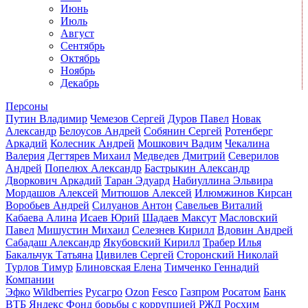
Июнь
Июль
Август
Сентябрь
Октябрь
Ноябрь
Декабрь
Персоны
Путин Владимир
Чемезов Сергей
Дуров Павел
Новак
Александр
Белоусов Андрей
Собянин Сергей
Ротенберг
Аркадий
Колесник Андрей
Мошкович Вадим
Чекалина
Валерия
Дегтярев Михаил
Медведев Дмитрий
Северилов
Андрей
Попелюх Александр
Бастрыкин Александр
Дворкович Аркадий
Таран Эдуард
Набиуллина Эльвира
Мордашов Алексей
Митюшов Алексей
Илюмжинов Кирсан
Воробьев Андрей
Силуанов Антон
Савельев Виталий
Кабаева Алина
Исаев Юрий
Шадаев Максут
Масловский
Павел
Мишустин Михаил
Селезнев Кирилл
Вдовин Андрей
Сабадаш Александр
Якубовский Кирилл
Трабер Илья
Бакальчук Татьяна
Цивилев Сергей
Сторонский Николай
Турлов Тимур
Блиновская Елена
Тимченко Геннадий
Компании
Эфко
Wildberries
Русагро
Ozon
Fesco
Газпром
Росатом
Банк
ВТБ
Яндекс
Фонд борьбы с коррупцией
РЖД
Росхим