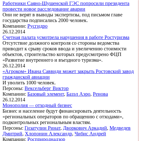
Работники Саяно-Шушенской ГЭС попросили президента
провести новое расследование аварии
Они не верят в выводы экспертизы, под письмом главе
государства подписались 2000 человек.
Компании:
Русгидро
26.12.2014
Счетная палата усмотрела нарушения в работе Ростуризма
Отсутствие должного контроля со стороны ведомства
приводит к срыву сроков ввода и увеличению стоимости
объектов, строительство которых предусмотрено ФЦП
«Развитие внутреннего и въездного туризма».
26.12.2014
«Агроком» Ивана Саввиди может закрыть Ростовский завод
гражданской авиации
И уволить 1000 человек.
Персоны:
Вексельберг Виктор
Компании:
Базовый элемент
,
Базэл Аэро
,
Ренова
26.12.2014
Монополия — отходный бизнес
Бизнес и население будут финансировать деятельность
«региональных операторов по обращению с отходами»,
подконтрольных региональным властям.
Персоны:
Гизатулин Ринат
,
Дворкович Аркадий
,
Медведев
Дмитрий
,
Хлопонин Александр
,
Чибис Андрей
Компании:
Росприроднадзор