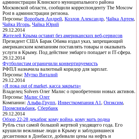
администрации Клинского муниципального района
Московской области, сообщили корреспонденту The Moscow
Post в администрации региона.
Персоны:
Воробьев Андрей
,
Козлов Александр
,
Чайка Артем
,
Чайка Игорь
,
Чайка Юрий
29.12.2014
Жителей Крыма оставят без американских веб-сервисов
Президент США Барак Обама издал указ, запрещающий
американским компаниям поставлять товары и оказывать
услуги в Крыму. Под действие эмбарго попадает и IT-сфера.
29.12.2014
Футболистам ограничили конвертируемость
РФПЛ назначила валютный коридор для зарплат.
Персоны:
Мутко Виталий
29.12.2014
«Я пока out of market, касса закрыта»
Владелец Solvers Олег Малис о приобретении новых активов.
Персоны:
Малис Олег
Компании:
Альфа-Групп
,
Инвесткомпания А1
,
Онэксим
,
Промсвязьбанк
,
Сбербанк
29.12.2014
Обзор 22-28 декабря: кому война, кому мать родна
Рубль стал самой большой жертвой уходящего года. Его
крушили вежливые люди в Крыму и заблудившиеся
десантники в Донбассе, добивали цены на нефть и