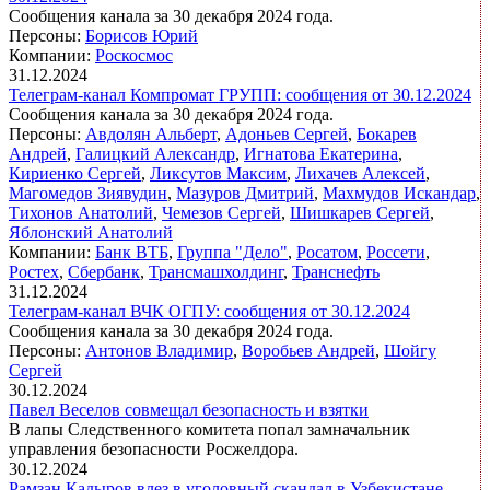
Сообщения канала за 30 декабря 2024 года.
Персоны:
Борисов Юрий
Компании:
Роскосмос
31.12.2024
Телеграм-канал Компромат ГРУПП: сообщения от 30.12.2024
Сообщения канала за 30 декабря 2024 года.
Персоны:
Авдолян Альберт
,
Адоньев Сергей
,
Бокарев
Андрей
,
Галицкий Александр
,
Игнатова Екатерина
,
Кириенко Сергей
,
Ликсутов Максим
,
Лихачев Алексей
,
Магомедов Зиявудин
,
Мазуров Дмитрий
,
Махмудов Искандар
,
Тихонов Анатолий
,
Чемезов Сергей
,
Шишкарев Сергей
,
Яблонский Анатолий
Компании:
Банк ВТБ
,
Группа "Дело"
,
Росатом
,
Россети
,
Ростех
,
Сбербанк
,
Трансмашхолдинг
,
Транснефть
31.12.2024
Телеграм-канал ВЧК ОГПУ: сообщения от 30.12.2024
Сообщения канала за 30 декабря 2024 года.
Персоны:
Антонов Владимир
,
Воробьев Андрей
,
Шойгу
Сергей
30.12.2024
Павел Веселов совмещал безопасность и взятки
В лапы Следственного комитета попал замначальник
управления безопасности Росжелдора.
30.12.2024
Рамзан Кадыров влез в уголовный скандал в Узбекистане