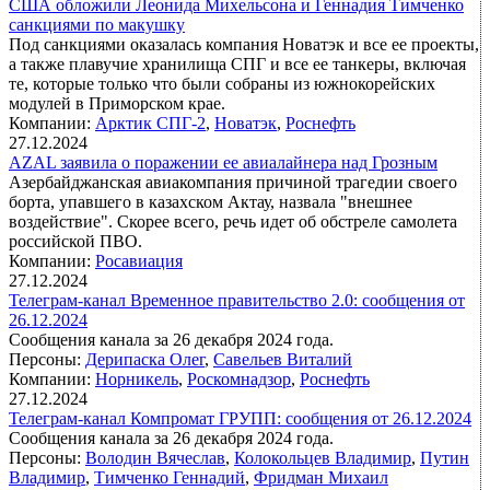
США обложили Леонида Михельсона и Геннадия Тимченко
санкциями по макушку
Под санкциями оказалась компания Новатэк и все ее проекты,
а также плавучие хранилища СПГ и все ее танкеры, включая
те, которые только что были собраны из южнокорейских
модулей в Приморском крае.
Компании:
Арктик СПГ-2
,
Новатэк
,
Роснефть
27.12.2024
AZAL заявила о поражении ее авиалайнера над Грозным
Азербайджанская авиакомпания причиной трагедии своего
борта, упавшего в казахском Актау, назвала "внешнее
воздействие". Скорее всего, речь идет об обстреле самолета
российской ПВО.
Компании:
Росавиация
27.12.2024
Телеграм-канал Временное правительство 2.0: сообщения от
26.12.2024
Сообщения канала за 26 декабря 2024 года.
Персоны:
Дерипаска Олег
,
Савельев Виталий
Компании:
Норникель
,
Роскомнадзор
,
Роснефть
27.12.2024
Телеграм-канал Компромат ГРУПП: сообщения от 26.12.2024
Сообщения канала за 26 декабря 2024 года.
Персоны:
Володин Вячеслав
,
Колокольцев Владимир
,
Путин
Владимир
,
Тимченко Геннадий
,
Фридман Михаил