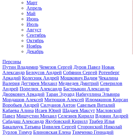
Март
Апрель
Май
Июнь
Июль
Август
Сентябрь
Октябрь
Ноябрь
Декабрь
Персоны
Путин Владимир
Чемезов Сергей
Дуров Павел
Новак
Александр
Белоусов Андрей
Собянин Сергей
Ротенберг
Аркадий
Колесник Андрей
Мошкович Вадим
Чекалина
Валерия
Дегтярев Михаил
Медведев Дмитрий
Северилов
Андрей
Попелюх Александр
Бастрыкин Александр
Дворкович Аркадий
Таран Эдуард
Набиуллина Эльвира
Мордашов Алексей
Митюшов Алексей
Илюмжинов Кирсан
Воробьев Андрей
Силуанов Антон
Савельев Виталий
Кабаева Алина
Исаев Юрий
Шадаев Максут
Масловский
Павел
Мишустин Михаил
Селезнев Кирилл
Вдовин Андрей
Сабадаш Александр
Якубовский Кирилл
Трабер Илья
Бакальчук Татьяна
Цивилев Сергей
Сторонский Николай
Турлов Тимур
Блиновская Елена
Тимченко Геннадий