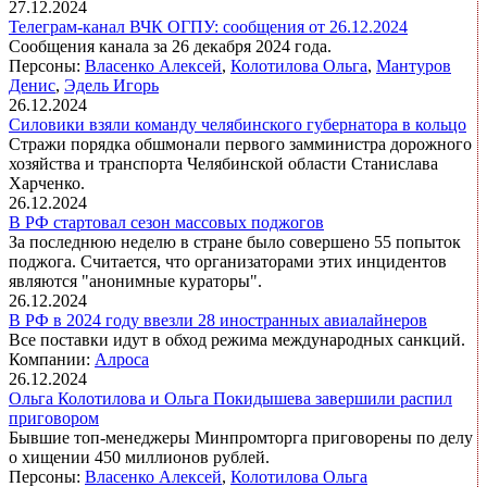
27.12.2024
Телеграм-канал ВЧК ОГПУ: сообщения от 26.12.2024
Сообщения канала за 26 декабря 2024 года.
Персоны:
Власенко Алексей
,
Колотилова Ольга
,
Мантуров
Денис
,
Эдель Игорь
26.12.2024
Силовики взяли команду челябинского губернатора в кольцо
Стражи порядка обшмонали первого замминистра дорожного
хозяйства и транспорта Челябинской области Станислава
Харченко.
26.12.2024
В РФ стартовал сезон массовых поджогов
За последнюю неделю в стране было совершено 55 попыток
поджога. Считается, что организаторами этих инцидентов
являются "анонимные кураторы".
26.12.2024
В РФ в 2024 году ввезли 28 иностранных авиалайнеров
Все поставки идут в обход режима международных санкций.
Компании:
Алроса
26.12.2024
Ольга Колотилова и Ольга Покидышева завершили распил
приговором
Бывшие топ-менеджеры Минпромторга приговорены по делу
о хищении 450 миллионов рублей.
Персоны:
Власенко Алексей
,
Колотилова Ольга