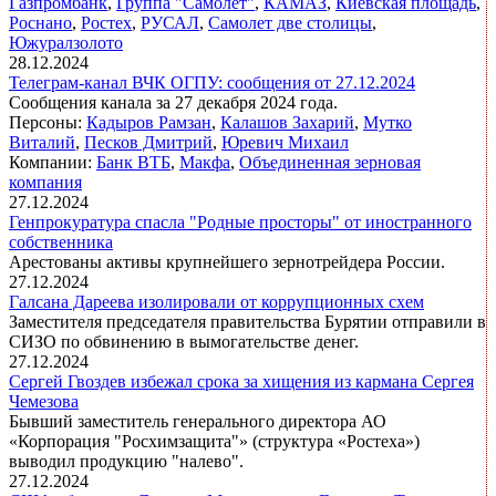
Газпромбанк
,
Группа "Самолет"
,
КАМАЗ
,
Киевская площадь
,
Роснано
,
Ростех
,
РУСАЛ
,
Самолет две столицы
,
Южуралзолото
28.12.2024
Телеграм-канал ВЧК ОГПУ: сообщения от 27.12.2024
Сообщения канала за 27 декабря 2024 года.
Персоны:
Кадыров Рамзан
,
Калашов Захарий
,
Мутко
Виталий
,
Песков Дмитрий
,
Юревич Михаил
Компании:
Банк ВТБ
,
Макфа
,
Объединенная зерновая
компания
27.12.2024
Генпрокуратура спасла "Родные просторы" от иностранного
собственника
Арестованы активы крупнейшего зернотрейдера России.
27.12.2024
Галсана Дареева изолировали от коррупционных схем
Заместителя председателя правительства Бурятии отправили в
СИЗО по обвинению в вымогательстве денег.
27.12.2024
Сергей Гвоздев избежал срока за хищения из кармана Сергея
Чемезова
Бывший заместитель генерального директора АО
«Корпорация "Росхимзащита"» (структура «Ростеха»)
выводил продукцию "налево".
27.12.2024