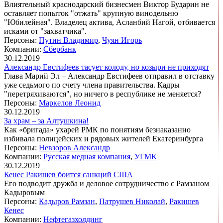
Влиятельный краснодарский бизнесмен Виктор Бударин не
оставляет попыток "отжать" крупную винодельню
"Юбилейная". Владелец актива, Асланбий Нагой, отбивается
исками от "захватчика".
Персоны:
Путин Владимир
,
Чуян Игорь
Компании:
Сбербанк
30.12.2019
Александр Евстифеев тасует колоду, но козыри не приходят
Глава Марий Эл – Александр Евстифеев отправил в отставку
уже седьмого по счету члена правительства. Кадры
"перетряхиваются", но ничего в республике не меняется?
Персоны:
Маркелов Леонид
30.12.2019
За храм – за Алтушкина!
Как «бригада» ухарей РМК по понятиям безнаказанно
избивала полицейских и рядовых жителей Екатеринбурга
Персоны:
Невзоров Александр
Компании:
Русская медная компания
,
УГМК
30.12.2019
Кенес Ракишев боится санкций США
Его подводит дружба и деловое сотрудничество с Рамзаном
Кадыровым
Персоны:
Кадыров Рамзан
,
Патрушев Николай
,
Ракишев
Кенес
Компании:
Нефтегазхолдинг