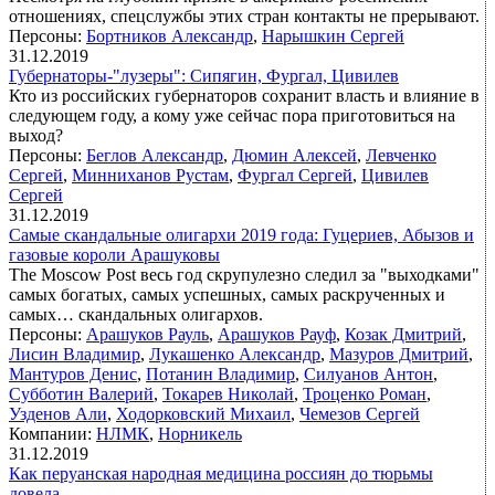
отношениях, спецслужбы этих стран контакты не прерывают.
Персоны:
Бортников Александр
,
Нарышкин Сергей
31.12.2019
Губернаторы-"лузеры": Сипягин, Фургал, Цивилев
Кто из российских губернаторов сохранит власть и влияние в
следующем году, а кому уже сейчас пора приготовиться на
выход?
Персоны:
Беглов Александр
,
Дюмин Алексей
,
Левченко
Сергей
,
Минниханов Рустам
,
Фургал Сергей
,
Цивилев
Сергей
31.12.2019
Самые скандальные олигархи 2019 года: Гуцериев, Абызов и
газовые короли Арашуковы
The Moscow Post весь год скрупулезно следил за "выходками"
самых богатых, самых успешных, самых раскрученных и
самых… скандальных олигархов.
Персоны:
Арашуков Рауль
,
Арашуков Рауф
,
Козак Дмитрий
,
Лисин Владимир
,
Лукашенко Александр
,
Мазуров Дмитрий
,
Мантуров Денис
,
Потанин Владимир
,
Силуанов Антон
,
Субботин Валерий
,
Токарев Николай
,
Троценко Роман
,
Узденов Али
,
Ходорковский Михаил
,
Чемезов Сергей
Компании:
НЛМК
,
Норникель
31.12.2019
Как перуанская народная медицина россиян до тюрьмы
довела