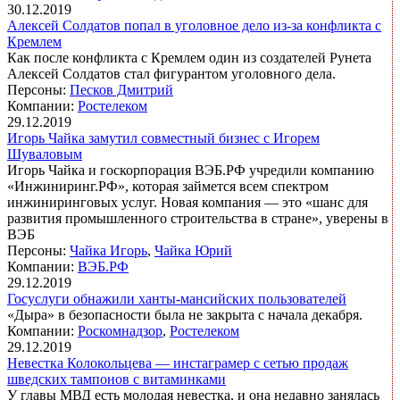
30.12.2019
Алексей Солдатов попал в уголовное дело из-за конфликта с
Кремлем
Как после конфликта с Кремлем один из создателей Рунета
Алексей Солдатов стал фигурантом уголовного дела.
Персоны:
Песков Дмитрий
Компании:
Ростелеком
29.12.2019
Игорь Чайка замутил совместный бизнес с Игорем
Шуваловым
Игорь Чайка и госкорпорация ВЭБ.РФ учредили компанию
«Инжиниринг.РФ», которая займется всем спектром
инжиниринговых услуг. Новая компания — это «шанс для
развития промышленного строительства в стране», уверены в
ВЭБ
Персоны:
Чайка Игорь
,
Чайка Юрий
Компании:
ВЭБ.РФ
29.12.2019
Госуслуги обнажили ханты-мансийских пользователей
«Дыра» в безопасности была не закрыта с начала декабря.
Компании:
Роскомнадзор
,
Ростелеком
29.12.2019
Невестка Колокольцева — инстаграмер с сетью продаж
шведских тампонов с витаминками
У главы МВД есть молодая невестка, и она недавно занялась