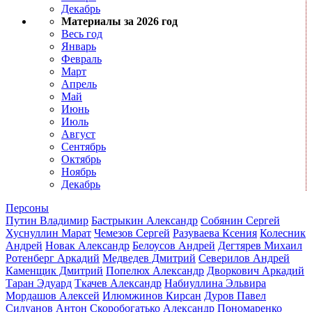
Декабрь
Материалы за 2026 год
Весь год
Январь
Февраль
Март
Апрель
Май
Июнь
Июль
Август
Сентябрь
Октябрь
Ноябрь
Декабрь
Персоны
Путин Владимир
Бастрыкин Александр
Собянин Сергей
Хуснуллин Марат
Чемезов Сергей
Разуваева Ксения
Колесник
Андрей
Новак Александр
Белоусов Андрей
Дегтярев Михаил
Ротенберг Аркадий
Медведев Дмитрий
Северилов Андрей
Каменщик Дмитрий
Попелюх Александр
Дворкович Аркадий
Таран Эдуард
Ткачев Александр
Набиуллина Эльвира
Мордашов Алексей
Илюмжинов Кирсан
Дуров Павел
Силуанов Антон
Скоробогатько Александр
Пономаренко