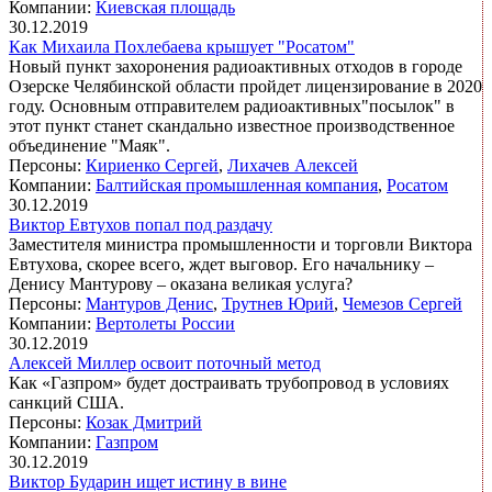
Компании:
Киевская площадь
30.12.2019
Как Михаила Похлебаева крышует "Росатом"
Новый пункт захоронения радиоактивных отходов в городе
Озерске Челябинской области пройдет лицензирование в 2020
году. Основным отправителем радиоактивных"посылок" в
этот пункт станет скандально известное производственное
объединение "Маяк".
Персоны:
Кириенко Сергей
,
Лихачев Алексей
Компании:
Балтийская промышленная компания
,
Росатом
30.12.2019
Виктор Евтухов попал под раздачу
Заместителя министра промышленности и торговли Виктора
Евтухова, скорее всего, ждет выговор. Его начальнику –
Денису Мантурову – оказана великая услуга?
Персоны:
Мантуров Денис
,
Трутнев Юрий
,
Чемезов Сергей
Компании:
Вертолеты России
30.12.2019
Алексей Миллер освоит поточный метод
Как «Газпром» будет достраивать трубопровод в условиях
санкций США.
Персоны:
Козак Дмитрий
Компании:
Газпром
30.12.2019
Виктор Бударин ищет истину в вине