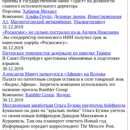
приемы в государственном банке «Траст» на должности
главного исполнительного директора
Персоны:
Хабаров Михаил
Компании:
Альфа-Групп
,
Деловые линии
,
Инвесткомпания
А1
,
Магнитогорский меткомбинат
,
Уралвагонзавод
31.12.2019
«Роскосмос» не сильно пострадал из-за Андрея Николаева
Экс-гендиректор пензенского НИИ получил срок за
нанесение ущерба «Роскосмосу».
30.12.2019
Питерских террористов задержали по наводке Трампа
В Санкт-Петербурге арестованы обвиняемые в подготовке
взрывов.
30.12.2019
Александр Мамут наткнулся в «Афише» на Воложа
Палата по патентным спорам оставила в силе товарный знак
«Яндекс.Афиша». Запретить компании использовать это
название просила Rambler Group
Компании:
Rambler Group
,
Яндекс
30.12.2019
Миллионным заработкам Ольга Бузова предпочла бойфренда
Буквально на днях на "крыльях любви" Ольга Бузова улетела
со своим новым бойфрендом Давидом Манукяном в
Куршевель. Там она планирует ответить Новый год.
Информацию передает корреспондент The Moscow Post.