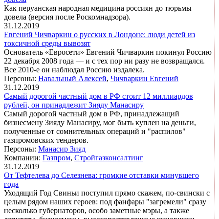
Как перуанская народная медицина россиян до тюрьмы
довела (версия после Роскомнадзора).
31.12.2019
Евгений Чичваркин о русских в Лондоне: люди детей из
токсичной среды вывозят
Основатель «Евросети» Евгений Чичваркин покинул Россию
22 декабря 2008 года — и с тех пор ни разу не возвращался.
Все 2010-е он наблюдал Россию издалека.
Персоны:
Навальный Алексей
,
Чичваркин Евгений
31.12.2019
Самый дорогой частный дом в РФ стоит 12 миллиардов
рублей, он принадлежит Зияду Манасиру
Самый дорогой частный дом в РФ, принадлежащий
бизнесмену Зияду Манасиру, мог быть куплен на деньги,
полученные от сомнительных операций и "распилов"
газпромовских тендеров.
Персоны:
Манасир Зияд
Компании:
Газпром
,
Стройгазконсалтинг
31.12.2019
От Тефтелева до Селезнева: громкие отставки минувшего
года
Уходящий Год Свиньи поступил прямо скажем, по-свински с
целым рядом наших героев: под фанфары "загремели" сразу
несколько губернаторов, особо заметные мэры, а также