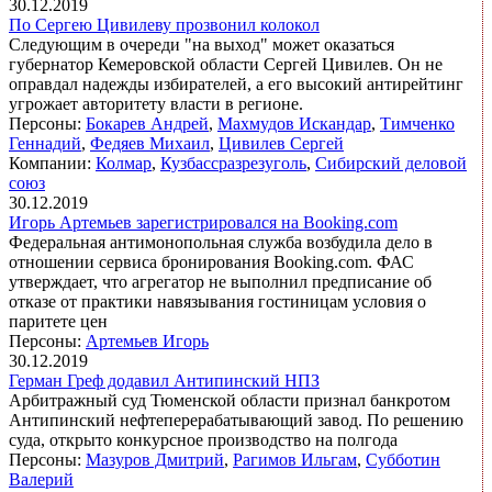
30.12.2019
По Сергею Цивилеву прозвонил колокол
Следующим в очереди "на выход" может оказаться
губернатор Кемеровской области Сергей Цивилев. Он не
оправдал надежды избирателей, а его высокий антирейтинг
угрожает авторитету власти в регионе.
Персоны:
Бокарев Андрей
,
Махмудов Искандар
,
Тимченко
Геннадий
,
Федяев Михаил
,
Цивилев Сергей
Компании:
Колмар
,
Кузбассразрезуголь
,
Сибирский деловой
союз
30.12.2019
Игорь Артемьев зарегистрировался на Booking.com
Федеральная антимонопольная служба возбудила дело в
отношении сервиса бронирования Booking.com. ФАС
утверждает, что агрегатор не выполнил предписание об
отказе от практики навязывания гостиницам условия о
паритете цен
Персоны:
Артемьев Игорь
30.12.2019
Герман Греф додавил Антипинский НПЗ
Арбитражный суд Тюменской области признал банкротом
Антипинский нефтеперерабатывающий завод. По решению
суда, открыто конкурсное производство на полгода
Персоны:
Мазуров Дмитрий
,
Рагимов Ильгам
,
Субботин
Валерий