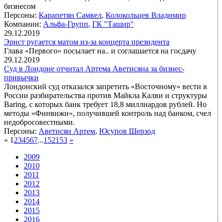
бизнесом
Персоны:
Карапетян Самвел
,
Колокольцев Владимир
Компании:
Альфа-Групп
,
ГК "Ташир"
29.12.2019
Эрнст ругается матом из-за концерта президента
Глава «Первого» посылает на.. и соглашается на госдачу
29.12.2019
Суд в Лондоне отчитал Артема Аветисяна за бизнес-
привычки
Лондонский суд отказался запретить «Восточному» вести в
России разбирательства против Майкла Калви и структуры
Baring, с которых банк требует 18,8 миллиардов рублей. Но
методы «Финвижн», получившей контроль над банком, счел
недобросовестными.
Персоны:
Аветисян Артем
,
Юсупов Шерзод
«
1
2
3
4
5
6
7
...
152
153
»
2009
2010
2011
2012
2013
2014
2015
2016