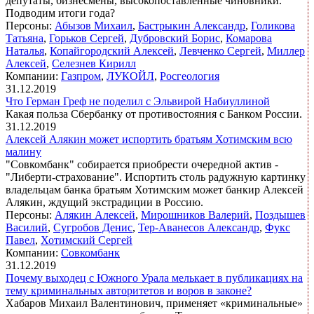
депутаты, бизнесмены, высокопоставленные чиновники.
Подводим итоги года?
Персоны:
Абызов Михаил
,
Бастрыкин Александр
,
Голикова
Татьяна
,
Горьков Сергей
,
Дубровский Борис
,
Комарова
Наталья
,
Копайгородский Алексей
,
Левченко Сергей
,
Миллер
Алексей
,
Селезнев Кирилл
Компании:
Газпром
,
ЛУКОЙЛ
,
Росгеология
31.12.2019
Что Герман Греф не поделил с Эльвирой Набиуллиной
Какая польза Сбербанку от противостояния с Банком России.
31.12.2019
Алексей Алякин может испортить братьям Хотимским всю
малину
"Совкомбанк" собирается приобрести очередной актив -
"Либерти-страхование". Испортить столь радужную картинку
владельцам банка братьям Хотимским может банкир Алексей
Алякин, ждущий экстрадиции в Россию.
Персоны:
Алякин Алексей
,
Мирошников Валерий
,
Поздышев
Василий
,
Сугробов Денис
,
Тер-Аванесов Александр
,
Фукс
Павел
,
Хотимский Сергей
Компании:
Совкомбанк
31.12.2019
Почему выходец с Южного Урала мелькает в публикациях на
тему криминальных авторитетов и воров в законе?
​Хабаров Михаил Валентинович, применяет «криминальные»